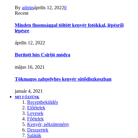
By
admin
április 12, 2022
0
Recent
Minden finomsággal töltött kenyér fotókkal, lépésről
lépésre
április 12, 2022
Borított hús Csirijó módra
május 16, 2021
Tökmagos zabpelyhes kenyér sütődiszkoszban
január 4, 2021
MIT FŐZZÜNK
Receptbeküldés
Előételek
Levesek
Főételek
Kenyér, péksütemény
Desszertek
Saláták