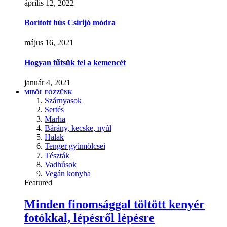
április 12, 2022
Borított hús Csirijó módra
május 16, 2021
Hogyan fűtsük fel a kemencét
január 4, 2021
MIBŐL FŐZZÜNK
Szárnyasok
Sertés
Marha
Bárány, kecske, nyúl
Halak
Tenger gyümölcsei
Tészták
Vadhúsok
Vegán konyha
Featured
Minden finomsággal töltött kenyér
fotókkal, lépésről lépésre