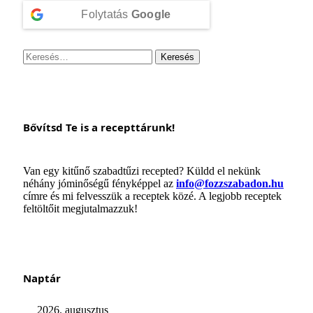
Folytatás
Google
Keresés:
Bővítsd Te is a recepttárunk!
Van egy kitűnő szabadtűzi recepted? Küldd el nekünk
néhány jóminőségű fényképpel az
info@fozzszabadon.hu
címre és mi felvesszük a receptek közé. A legjobb receptek
feltöltőit megjutalmazzuk!
Naptár
2026. augusztus