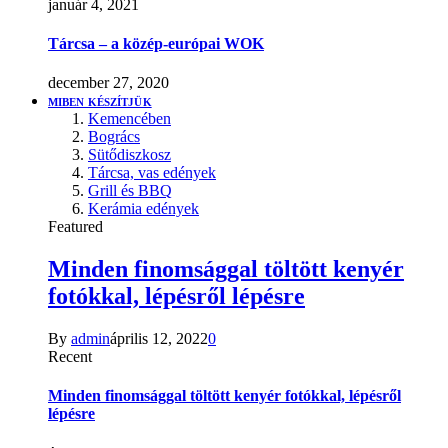
január 4, 2021
Tárcsa – a közép-európai WOK
december 27, 2020
MIBEN KÉSZÍTJÜK
Kemencében
Bogrács
Sütődiszkosz
Tárcsa, vas edények
Grill és BBQ
Kerámia edények
Featured
Minden finomsággal töltött kenyér
fotókkal, lépésről lépésre
By
admin
április 12, 2022
0
Recent
Minden finomsággal töltött kenyér fotókkal, lépésről
lépésre