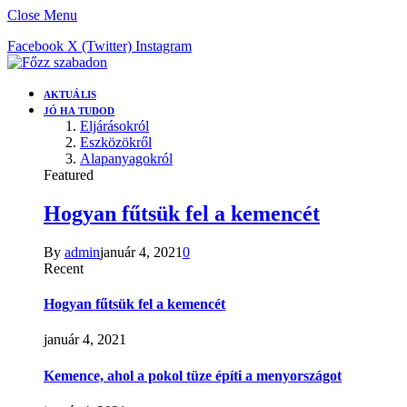
Close Menu
Facebook
X (Twitter)
Instagram
AKTUÁLIS
JÓ HA TUDOD
Eljárásokról
Eszközökről
Alapanyagokról
Featured
Hogyan fűtsük fel a kemencét
By
admin
január 4, 2021
0
Recent
Hogyan fűtsük fel a kemencét
január 4, 2021
Kemence, ahol a pokol tüze építi a menyországot