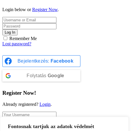
Login below or
Register Now
.
Log In
Remember Me
Lost password?
Bejelentkezés:
Facebook
Folytatás
Google
Register Now!
Already registered?
Login
.
Fontosnak tartjuk az adatok védelmét
Register