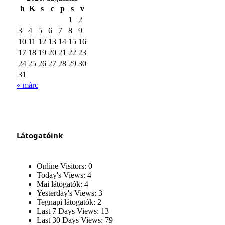
h
K
s
c
p
s
v
1
2
3
4
5
6
7
8
9
10
11
12
13
14
15
16
17
18
19
20
21
22
23
24
25
26
27
28
29
30
31
« márc
Látogatóink
Online Visitors:
0
Today's Views:
4
Mai látogatók:
4
Yesterday's Views:
3
Tegnapi látogatók:
2
Last 7 Days Views:
13
Last 30 Days Views:
79