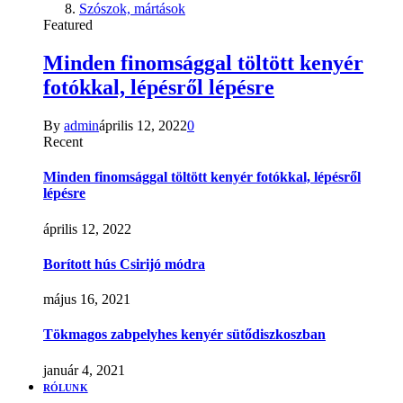
Szószok, mártások
Featured
Minden finomsággal töltött kenyér
fotókkal, lépésről lépésre
By
admin
április 12, 2022
0
Recent
Minden finomsággal töltött kenyér fotókkal, lépésről
lépésre
április 12, 2022
Borított hús Csirijó módra
május 16, 2021
Tökmagos zabpelyhes kenyér sütődiszkoszban
január 4, 2021
RÓLUNK