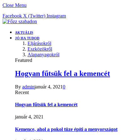
Close Menu
Facebook
X (Twitter)
Instagram
AKTUÁLIS
JÓ HA TUDOD
Eljárásokról
Eszközökről
Alapanyagokról
Featured
Hogyan fűtsük fel a kemencét
By
admin
január 4, 2021
0
Recent
Hogyan fűtsük fel a kemencét
január 4, 2021
Kemence, ahol a pokol tüze építi a menyországot