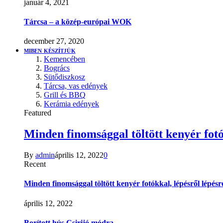
január 4, 2021
Tárcsa – a közép-európai WOK
december 27, 2020
MIBEN KÉSZÍTJÜK
Kemencében
Bogrács
Sütődiszkosz
Tárcsa, vas edények
Grill és BBQ
Kerámia edények
Featured
Minden finomsággal töltött kenyér fotó
By
admin
április 12, 2022
0
Recent
Minden finomsággal töltött kenyér fotókkal, lépésről lépésr
április 12, 2022
Borított hús Csirijó módra