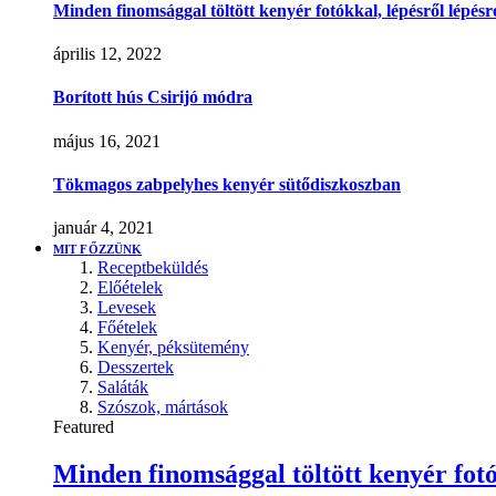
Minden finomsággal töltött kenyér fotókkal, lépésről lépésr
április 12, 2022
Borított hús Csirijó módra
május 16, 2021
Tökmagos zabpelyhes kenyér sütődiszkoszban
január 4, 2021
MIT FŐZZÜNK
Receptbeküldés
Előételek
Levesek
Főételek
Kenyér, péksütemény
Desszertek
Saláták
Szószok, mártások
Featured
Minden finomsággal töltött kenyér fotó