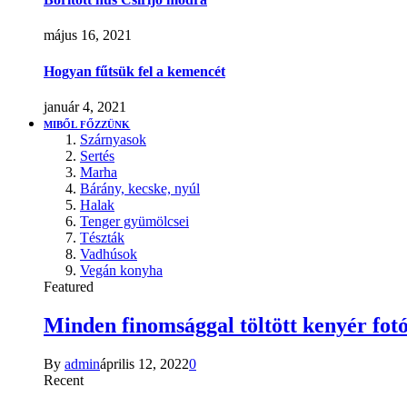
május 16, 2021
Hogyan fűtsük fel a kemencét
január 4, 2021
MIBŐL FŐZZÜNK
Szárnyasok
Sertés
Marha
Bárány, kecske, nyúl
Halak
Tenger gyümölcsei
Tészták
Vadhúsok
Vegán konyha
Featured
Minden finomsággal töltött kenyér fotó
By
admin
április 12, 2022
0
Recent