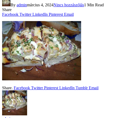
By
admin
március 4, 2024
Nincs hozzászólás
1 Min Read
Share
Facebook
Twitter
LinkedIn
Pinterest
Email
Share.
Facebook
Twitter
Pinterest
LinkedIn
Tumblr
Email