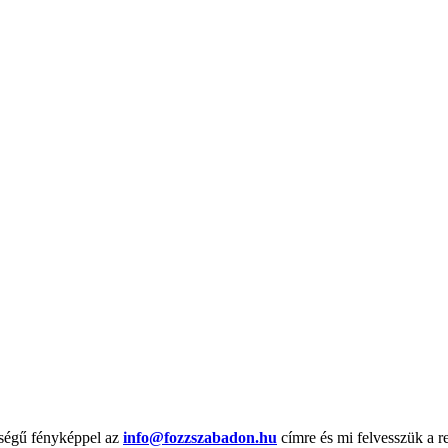
őségű fényképpel az
info@fozzszabadon.hu
címre és mi felvesszük a r