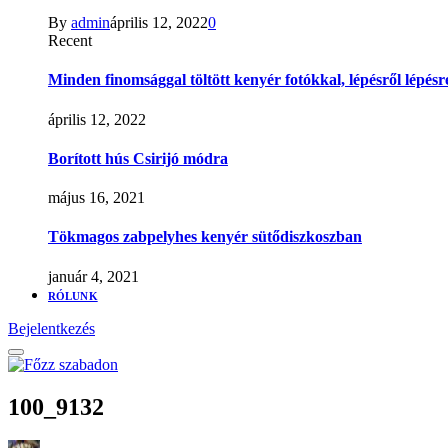
By
admin
április 12, 2022
0
Recent
Minden finomsággal töltött kenyér fotókkal, lépésről lépésr
április 12, 2022
Borított hús Csirijó módra
május 16, 2021
Tökmagos zabpelyhes kenyér sütődiszkoszban
január 4, 2021
RÓLUNK
Bejelentkezés
100_9132