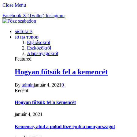
Close Menu
Facebook
X (Twitter)
Instagram
AKTUÁLIS
JÓ HA TUDOD
Eljárásokról
Eszközökről
Alapanyagokról
Featured
Hogyan fűtsük fel a kemencét
By
admin
január 4, 2021
0
Recent
Hogyan fűtsük fel a kemencét
január 4, 2021
Kemence, ahol a pokol tüze építi a menyországot