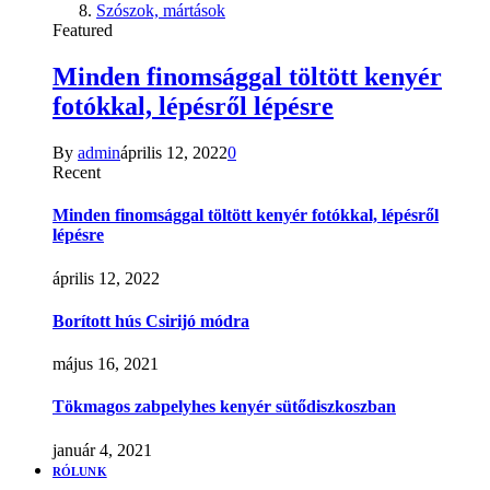
Szószok, mártások
Featured
Minden finomsággal töltött kenyér
fotókkal, lépésről lépésre
By
admin
április 12, 2022
0
Recent
Minden finomsággal töltött kenyér fotókkal, lépésről
lépésre
április 12, 2022
Borított hús Csirijó módra
május 16, 2021
Tökmagos zabpelyhes kenyér sütődiszkoszban
január 4, 2021
RÓLUNK