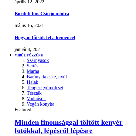
április 12, 2022
Borított hús Csirijó módra
május 16, 2021
Hogyan fűtsük fel a kemencét
január 4, 2021
MIBŐL FŐZZÜNK
Szárnyasok
Sertés
Marha
Bárány, kecske, nyúl
Halak
Tenger gyümölcsei
Tészták
Vadhúsok
Vegán konyha
Featured
Minden finomsággal töltött kenyér
fotókkal, lépésről lépésre