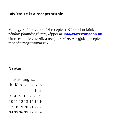
Bővítsd Te is a recepttárunk!
Van egy kitűnő szabadtűzi recepted? Küldd el nekünk
néhány jóminőségű fényképpel az
info@fozzszabadon.hu
címre és mi felvesszük a receptek közé. A legjobb receptek
feltöltőit megjutalmazzuk!
Naptár
2026. augusztus
h
K
s
c
p
s
v
1
2
3
4
5
6
7
8
9
10
11
12
13
14
15
16
17
18
19
20
21
22
23
24
25
26
27
28
29
30