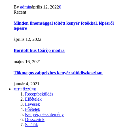
By
admin
április 12, 2022
0
Recent
Minden finomsággal töltött kenyér fotókkal, lépésről
lépésre
április 12, 2022
Borított hús Csirijó módra
május 16, 2021
Tökmagos zabpelyhes kenyér sütődiszkoszban
január 4, 2021
MIT FŐZZÜNK
Receptbeküldés
Előételek
Levesek
Főételek
Kenyér, péksütemény
Desszertek
Saláták