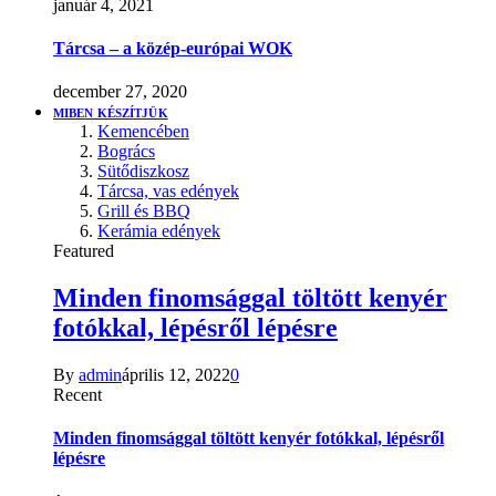
január 4, 2021
Tárcsa – a közép-európai WOK
december 27, 2020
MIBEN KÉSZÍTJÜK
Kemencében
Bogrács
Sütődiszkosz
Tárcsa, vas edények
Grill és BBQ
Kerámia edények
Featured
Minden finomsággal töltött kenyér
fotókkal, lépésről lépésre
By
admin
április 12, 2022
0
Recent
Minden finomsággal töltött kenyér fotókkal, lépésről
lépésre