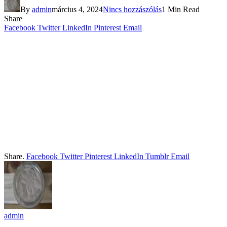
By
admin
március 4, 2024
Nincs hozzászólás
1 Min Read
Share
Facebook
Twitter
LinkedIn
Pinterest
Email
Share.
Facebook
Twitter
Pinterest
LinkedIn
Tumblr
Email
admin