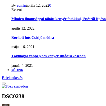
By
admin
április 12, 2022
0
Recent
Minden finomsággal töltött kenyér fotókkal, lépésről lépésr
április 12, 2022
Borított hús Csirijó módra
május 16, 2021
Tökmagos zabpelyhes kenyér sütődiszkoszban
január 4, 2021
RÓLUNK
Bejelentkezés
DSC0238