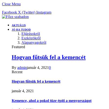
Close Menu
Facebook
X (Twitter)
Instagram
AKTUÁLIS
JÓ HA TUDOD
Eljárásokról
Eszközökről
Alapanyagokról
Featured
Hogyan fűtsük fel a kemencét
By
admin
január 4, 2021
0
Recent
Hogyan fűtsük fel a kemencét
január 4, 2021
Kemence, ahol a pokol tüze építi a menyországot