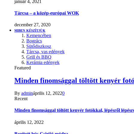
január 4, 2021
Tárcsa – a közép-európai WOK
december 27, 2020
MIBEN KÉSZÍTJÜK
Kemencében
Bogrács
Sütődiszkosz
Tárcsa, vas edények
Grill és BBQ
Kerámia edények
Featured
Minden finomsággal töltött kenyér fotó
By
admin
április 12, 2022
0
Recent
Minden finomsággal töltött kenyér fotókkal, lépésről lépésr
április 12, 2022
Borított hús Csirijó módra