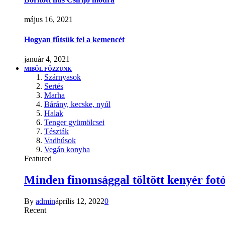
május 16, 2021
Hogyan fűtsük fel a kemencét
január 4, 2021
MIBŐL FŐZZÜNK
Szárnyasok
Sertés
Marha
Bárány, kecske, nyúl
Halak
Tenger gyümölcsei
Tészták
Vadhúsok
Vegán konyha
Featured
Minden finomsággal töltött kenyér fotó
By
admin
április 12, 2022
0
Recent