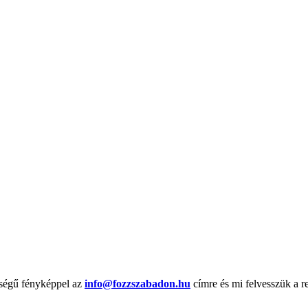
őségű fényképpel az
info@fozzszabadon.hu
címre és mi felvesszük a r