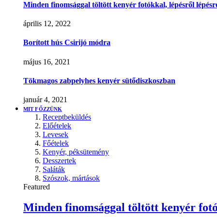
Minden finomsággal töltött kenyér fotókkal, lépésről lépésr
április 12, 2022
Borított hús Csirijó módra
május 16, 2021
Tökmagos zabpelyhes kenyér sütődiszkoszban
január 4, 2021
MIT FŐZZÜNK
Receptbeküldés
Előételek
Levesek
Főételek
Kenyér, péksütemény
Desszertek
Saláták
Szószok, mártások
Featured
Minden finomsággal töltött kenyér fotó