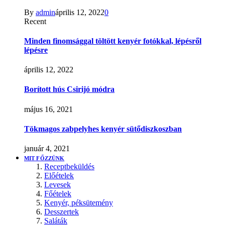
By
admin
április 12, 2022
0
Recent
Minden finomsággal töltött kenyér fotókkal, lépésről
lépésre
április 12, 2022
Borított hús Csirijó módra
május 16, 2021
Tökmagos zabpelyhes kenyér sütődiszkoszban
január 4, 2021
MIT FŐZZÜNK
Receptbeküldés
Előételek
Levesek
Főételek
Kenyér, péksütemény
Desszertek
Saláták