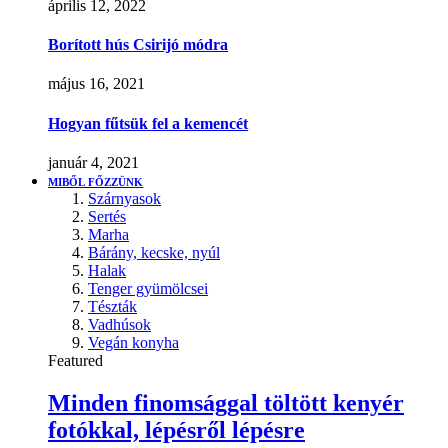
április 12, 2022
Borított hús Csirijó módra
május 16, 2021
Hogyan fűtsük fel a kemencét
január 4, 2021
MIBŐL FŐZZÜNK
Szárnyasok
Sertés
Marha
Bárány, kecske, nyúl
Halak
Tenger gyümölcsei
Tészták
Vadhúsok
Vegán konyha
Featured
Minden finomsággal töltött kenyér
fotókkal, lépésről lépésre