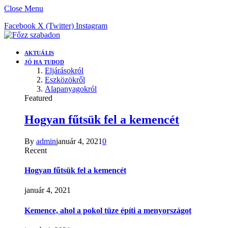
Close Menu
Facebook
X (Twitter)
Instagram
AKTUÁLIS
JÓ HA TUDOD
Eljárásokról
Eszközökről
Alapanyagokról
Featured
Hogyan fűtsük fel a kemencét
By
admin
január 4, 2021
0
Recent
Hogyan fűtsük fel a kemencét
január 4, 2021
Kemence, ahol a pokol tüze építi a menyországot