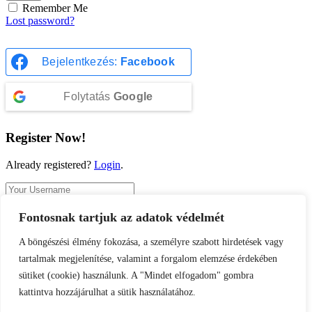
Remember Me
Lost password?
Bejelentkezés:
Facebook
Folytatás
Google
Register Now!
Already registered?
Login
.
Fontosnak tartjuk az adatok védelmét
Register
A böngészési élmény fokozása, a személyre szabott hirdetések vagy
A password will be e-mailed to you.
tartalmak megjelenítése, valamint a forgalom elemzése érdekében
sütiket (cookie) használunk. A "Mindet elfogadom" gombra
kattintva hozzájárulhat a sütik használatához.
Bejelentkezés:
Facebook