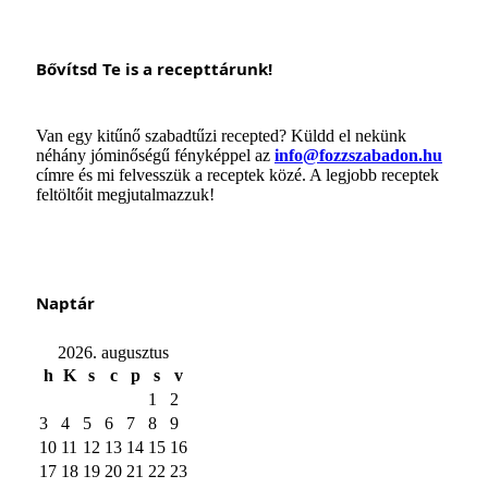
Bővítsd Te is a recepttárunk!
Van egy kitűnő szabadtűzi recepted? Küldd el nekünk
néhány jóminőségű fényképpel az
info@fozzszabadon.hu
címre és mi felvesszük a receptek közé. A legjobb receptek
feltöltőit megjutalmazzuk!
Naptár
2026. augusztus
h
K
s
c
p
s
v
1
2
3
4
5
6
7
8
9
10
11
12
13
14
15
16
17
18
19
20
21
22
23