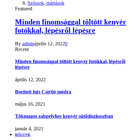
Szószok, mártások
Featured
Minden finomsággal töltött kenyér
fotókkal, lépésről lépésre
By
admin
április 12, 2022
0
Recent
Minden finomsággal töltött kenyér fotókkal, lépésről
lépésre
április 12, 2022
Borított hús Csirijó módra
május 16, 2021
Tökmagos zabpelyhes kenyér sütődiszkoszban
január 4, 2021
RÓLUNK