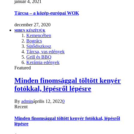
január 4, 2021
Tárcsa – a közép-európai WOK
december 27, 2020
MIBEN KÉSZÍTJÜK
Kemencében
Bogrács
Sütődiszkosz
Tárcsa, vas edények
Grill és BBQ
Kerámia edények
Featured
Minden finomsággal töltött kenyér
fotókkal, lépésről lépésre
By
admin
április 12, 2022
0
Recent
Minden finomsággal töltött kenyér fotókkal, lépésről
lépésre