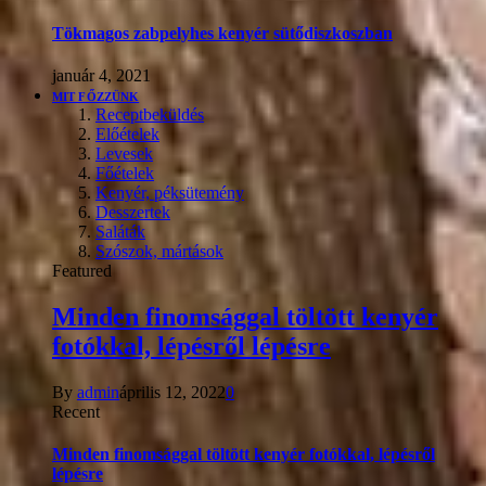
Tökmagos zabpelyhes kenyér sütődiszkoszban
január 4, 2021
MIT FŐZZÜNK
Receptbeküldés
Előételek
Levesek
Főételek
Kenyér, péksütemény
Desszertek
Saláták
Szószok, mártások
Featured
Minden finomsággal töltött kenyér
fotókkal, lépésről lépésre
By
admin
április 12, 2022
0
Recent
Minden finomsággal töltött kenyér fotókkal, lépésről
lépésre