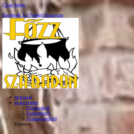
Close Menu
Facebook
X (Twitter)
Instagram
AKTUÁLIS
JÓ HA TUDOD
Eljárásokról
Eszközökről
Alapanyagokról
Featured