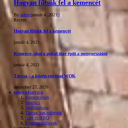
Hogyan fűtsük fel a kemencét
By
admin
január 4, 2021
0
Recent
Hogyan fűtsük fel a kemencét
január 4, 2021
Kemence, ahol a pokol tüze építi a menyországot
január 4, 2021
Tárcsa – a közép-európai WOK
december 27, 2020
MIBEN KÉSZÍTJÜK
Kemencében
Bogrács
Sütődiszkosz
Tárcsa, vas edények
Grill és BBQ
Kerámia edények