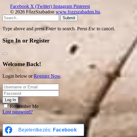
Facebook
X (Twitter)
Instagram
Pinterest
© 2026 FőzzSzabadon
www.fozzszabadon.hu
.
Submit
Type above and press
Enter
to search. Press
Esc
to cancel.
Sign In or Register
Welcome Back!
Login below or
Register Now
.
Log In
Remember Me
Lost password?
Bejelentkezés:
Facebook