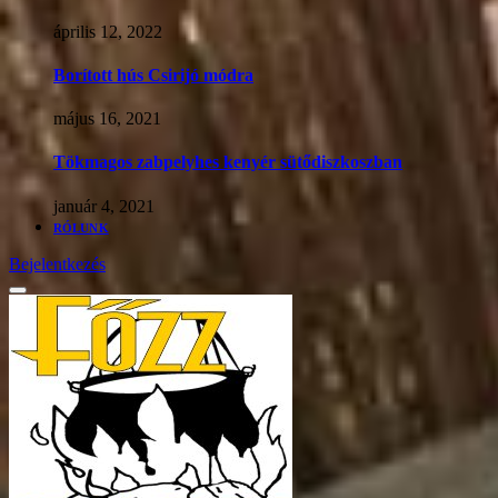
április 12, 2022
Borított hús Csirijó módra
május 16, 2021
Tökmagos zabpelyhes kenyér sütődiszkoszban
január 4, 2021
RÓLUNK
Bejelentkezés