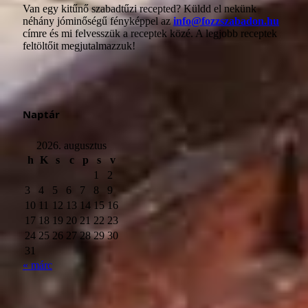
Van egy kitűnő szabadtűzi recepted? Küldd el nekünk
néhány jóminőségű fényképpel az
info@fozzszabadon.hu
címre és mi felvesszük a receptek közé. A legjobb receptek
feltöltőit megjutalmazzuk!
Naptár
2026. augusztus
h
K
s
c
p
s
v
1
2
3
4
5
6
7
8
9
10
11
12
13
14
15
16
17
18
19
20
21
22
23
24
25
26
27
28
29
30
31
« márc