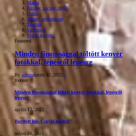
Marha
Bárány, kecske, nyúl
Halak
Tenger gyümölcsei
Tészták
Vadhúsok
Vegán konyha
Featured
Minden finomsággal töltött kenyér
fotókkal, lépésről lépésre
By
admin
április 12, 2022
0
Recent
Minden finomsággal töltött kenyér fotókkal, lépésről
lépésre
április 12, 2022
Borított hús Csirijó módra
május 16, 2021