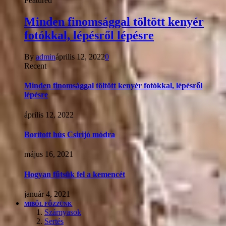
Featured
Minden finomsággal töltött kenyér
fotókkal, lépésről lépésre
By
admin
április 12, 2022
0
Recent
Minden finomsággal töltött kenyér fotókkal, lépésről
lépésre
április 12, 2022
Borított hús Csirijó módra
május 16, 2021
Hogyan fűtsük fel a kemencét
január 4, 2021
MIBŐL FŐZZÜNK
Szárnyasok
Sertés