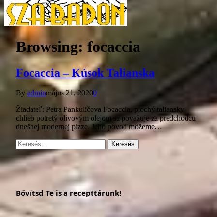
Browsing:
focaccia
Focaccia – Kúsok Talianska
By
admin
május 21, 2020
0
Žiadateľ: Petra Pankuličova Focaccia, plochý taliansky
chlieb potretý olivovým olejom sa považuje za predchodcu
dnešnej modernej pizze. Jeho pôvod môžeme…
Keresés:
Bővítsd Te is a recepttárunk!