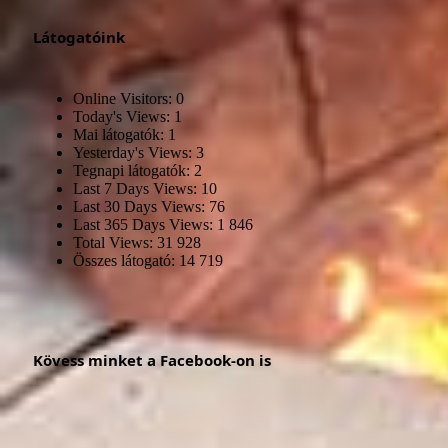
Látogatóink
Online Visitors:
0
Today's Views:
1
Mai látogatók:
1
Yesterday's Views:
3
Tegnapi látogatók:
2
Last 7 Days Views:
10
Last 30 Days Views:
76
Last 365 Days Views:
1 846
Total Views:
31 928
Összes látogató:
14 719
Kövess minket a Facebook-on is