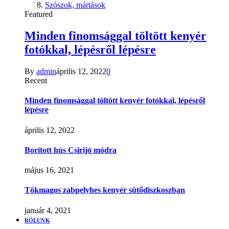
Szószok, mártások
Featured
Minden finomsággal töltött kenyér
fotókkal, lépésről lépésre
By
admin
április 12, 2022
0
Recent
Minden finomsággal töltött kenyér fotókkal, lépésről
lépésre
április 12, 2022
Borított hús Csirijó módra
május 16, 2021
Tökmagos zabpelyhes kenyér sütődiszkoszban
január 4, 2021
RÓLUNK