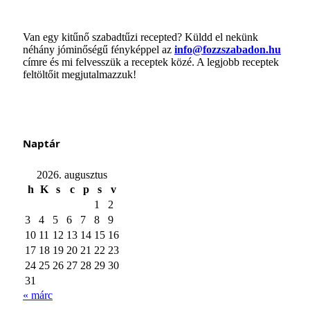
Van egy kitűnő szabadtűzi recepted? Küldd el nekünk
néhány jóminőségű fényképpel az
info@fozzszabadon.hu
címre és mi felvesszük a receptek közé. A legjobb receptek
feltöltőit megjutalmazzuk!
Naptár
2026. augusztus
h
K
s
c
p
s
v
1
2
3
4
5
6
7
8
9
10
11
12
13
14
15
16
17
18
19
20
21
22
23
24
25
26
27
28
29
30
31
« márc