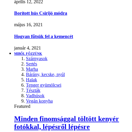
április 12, 2022
Borított hús Csirijó módra
május 16, 2021
Hogyan fűtsük fel a kemencét
január 4, 2021
MIBŐL FŐZZÜNK
Szárnyasok
Sertés
Marha
Bárány, kecske, nyúl
Halak
Tenger gyümölcsei
Tészták
Vadhúsok
Vegán konyha
Featured
Minden finomsággal töltött kenyér
fotókkal, lépésről lépésre