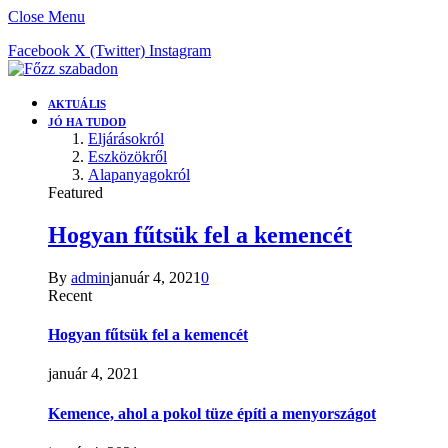
Close Menu
Facebook
X (Twitter)
Instagram
AKTUÁLIS
JÓ HA TUDOD
Eljárásokról
Eszközökről
Alapanyagokról
Featured
Hogyan fűtsük fel a kemencét
By
admin
január 4, 2021
0
Recent
Hogyan fűtsük fel a kemencét
január 4, 2021
Kemence, ahol a pokol tüze építi a menyországot