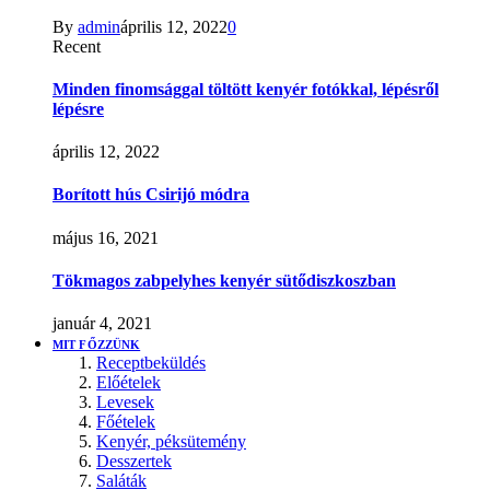
By
admin
április 12, 2022
0
Recent
Minden finomsággal töltött kenyér fotókkal, lépésről
lépésre
április 12, 2022
Borított hús Csirijó módra
május 16, 2021
Tökmagos zabpelyhes kenyér sütődiszkoszban
január 4, 2021
MIT FŐZZÜNK
Receptbeküldés
Előételek
Levesek
Főételek
Kenyér, péksütemény
Desszertek
Saláták