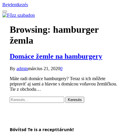
Bejelentkezés
Browsing:
hamburger
žemla
Domáce žemle na hamburgery
By
admin
március 21, 2020
0
Máte radi domáce hamburgery? Teraz si ich môžete
pripraviť aj sami a hlavne s domácou voňavou žemličkou.
Tie z obchodu…
Keresés:
Bővítsd Te is a recepttárunk!