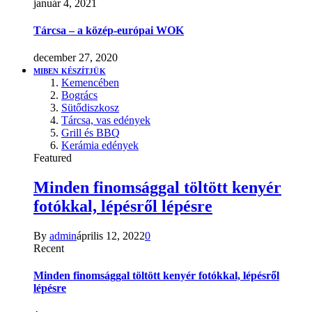
január 4, 2021
Tárcsa – a közép-európai WOK
december 27, 2020
MIBEN KÉSZÍTJÜK
Kemencében
Bogrács
Sütődiszkosz
Tárcsa, vas edények
Grill és BBQ
Kerámia edények
Featured
Minden finomsággal töltött kenyér
fotókkal, lépésről lépésre
By
admin
április 12, 2022
0
Recent
Minden finomsággal töltött kenyér fotókkal, lépésről
lépésre