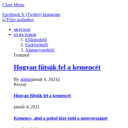
Close Menu
Facebook
X (Twitter)
Instagram
AKTUÁLIS
JÓ HA TUDOD
Eljárásokról
Eszközökről
Alapanyagokról
Featured
Hogyan fűtsük fel a kemencét
By
admin
január 4, 2021
0
Recent
Hogyan fűtsük fel a kemencét
január 4, 2021
Kemence, ahol a pokol tüze építi a menyországot