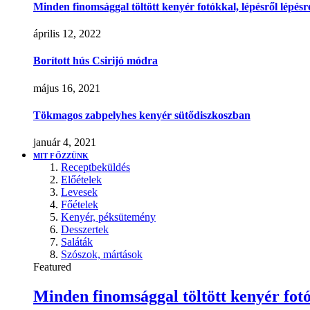
Minden finomsággal töltött kenyér fotókkal, lépésről lépésr
április 12, 2022
Borított hús Csirijó módra
május 16, 2021
Tökmagos zabpelyhes kenyér sütődiszkoszban
január 4, 2021
MIT FŐZZÜNK
Receptbeküldés
Előételek
Levesek
Főételek
Kenyér, péksütemény
Desszertek
Saláták
Szószok, mártások
Featured
Minden finomsággal töltött kenyér fotó