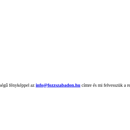
őségű fényképpel az
info@fozzszabadon.hu
címre és mi felvesszük a r