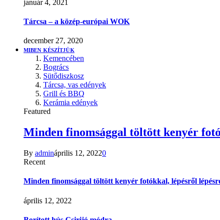
január 4, 2021
Tárcsa – a közép-európai WOK
december 27, 2020
MIBEN KÉSZÍTJÜK
Kemencében
Bogrács
Sütődiszkosz
Tárcsa, vas edények
Grill és BBQ
Kerámia edények
Featured
Minden finomsággal töltött kenyér fotó
By
admin
április 12, 2022
0
Recent
Minden finomsággal töltött kenyér fotókkal, lépésről lépésr
április 12, 2022
Borított hús Csirijó módra