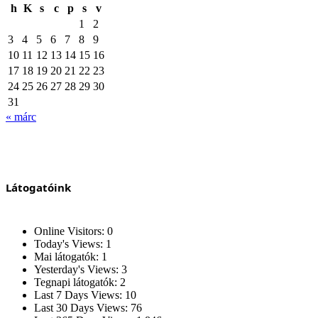
h
K
s
c
p
s
v
1
2
3
4
5
6
7
8
9
10
11
12
13
14
15
16
17
18
19
20
21
22
23
24
25
26
27
28
29
30
31
« márc
Látogatóink
Online Visitors:
0
Today's Views:
1
Mai látogatók:
1
Yesterday's Views:
3
Tegnapi látogatók:
2
Last 7 Days Views:
10
Last 30 Days Views:
76