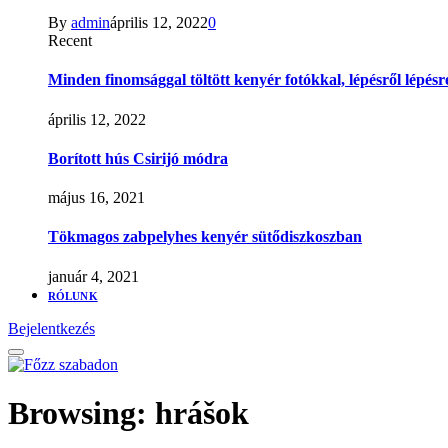
By
admin
április 12, 2022
0
Recent
Minden finomsággal töltött kenyér fotókkal, lépésről lépésr
április 12, 2022
Borított hús Csirijó módra
május 16, 2021
Tökmagos zabpelyhes kenyér sütődiszkoszban
január 4, 2021
RÓLUNK
Bejelentkezés
Browsing:
hrášok