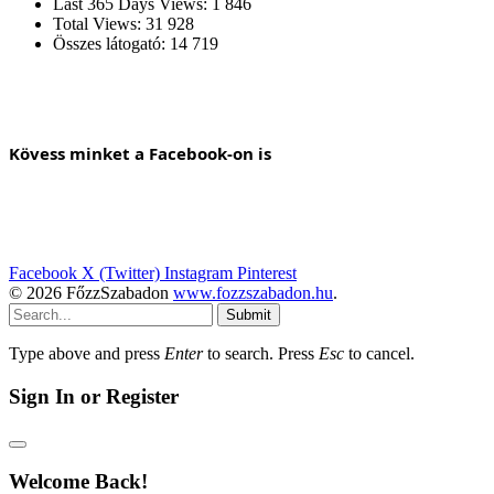
Last 365 Days Views:
1 846
Total Views:
31 928
Összes látogató:
14 719
Kövess minket a Facebook-on is
Facebook
X (Twitter)
Instagram
Pinterest
© 2026 FőzzSzabadon
www.fozzszabadon.hu
.
Submit
Type above and press
Enter
to search. Press
Esc
to cancel.
Sign In or Register
Welcome Back!