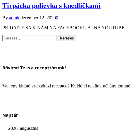
Tirpácka polievka s knedličkami
By
admin
december 12, 2020
0
PRIDAJTE SA K NÁM NA FACEBOOKU AJ NA YOUTUBE
Keresés:
Bővítsd Te is a recepttárunk!
Van egy kitűnő szabadtűzi recepted? Küldd el nekünk néhány jómin
Naptár
2026. augusztus