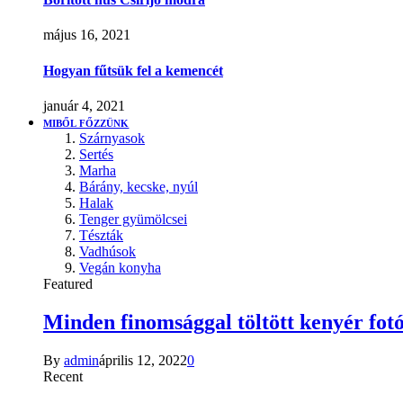
május 16, 2021
Hogyan fűtsük fel a kemencét
január 4, 2021
MIBŐL FŐZZÜNK
Szárnyasok
Sertés
Marha
Bárány, kecske, nyúl
Halak
Tenger gyümölcsei
Tészták
Vadhúsok
Vegán konyha
Featured
Minden finomsággal töltött kenyér fotó
By
admin
április 12, 2022
0
Recent