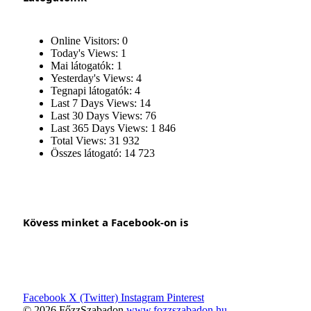
Online Visitors:
0
Today's Views:
1
Mai látogatók:
1
Yesterday's Views:
4
Tegnapi látogatók:
4
Last 7 Days Views:
14
Last 30 Days Views:
76
Last 365 Days Views:
1 846
Total Views:
31 932
Összes látogató:
14 723
Kövess minket a Facebook-on is
Facebook
X (Twitter)
Instagram
Pinterest
© 2026 FőzzSzabadon
www.fozzszabadon.hu
.