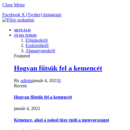
Close Menu
Facebook
X (Twitter)
Instagram
AKTUÁLIS
JÓ HA TUDOD
Eljárásokról
Eszközökről
Alapanyagokról
Featured
Hogyan fűtsük fel a kemencét
By
admin
január 4, 2021
0
Recent
Hogyan fűtsük fel a kemencét
január 4, 2021
Kemence, ahol a pokol tüze építi a menyországot