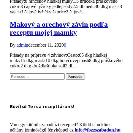
Prísady:8 hrnčekov hladkej múky1.5 hrnčeka práškového
cukru3 čajové lyžičky jedlej sódy2.5 dl medu30 dkg masla3
vajcia3 čajové lyžičky škorice2 čajové…
Makový a orechový závin podľa
receptu mojej mamky
By
admin
december 11, 2020
0
Prísady na prípravu 4 závinov:Cesto:65 dkg hladkej
múky15 dkg masla10 dkg bravčovej masti8 dkg práškového
cukru2 dkg droždiaštipka soli2 dl…
Keresés:
Bővítsd Te is a recepttárunk!
Van egy kitűnő szabadtűzi recepted? Küldd el nekünk
néhány jóminőségű fényképpel az
info@fozzszabadon.hu