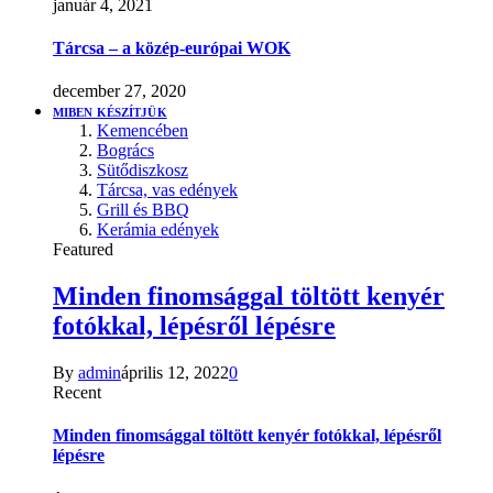
január 4, 2021
Tárcsa – a közép-európai WOK
december 27, 2020
MIBEN KÉSZÍTJÜK
Kemencében
Bogrács
Sütődiszkosz
Tárcsa, vas edények
Grill és BBQ
Kerámia edények
Featured
Minden finomsággal töltött kenyér
fotókkal, lépésről lépésre
By
admin
április 12, 2022
0
Recent
Minden finomsággal töltött kenyér fotókkal, lépésről
lépésre