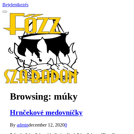
Bejelentkezés
Browsing:
múky
Hrnčekové medovníčky
By
admin
december 12, 2020
0