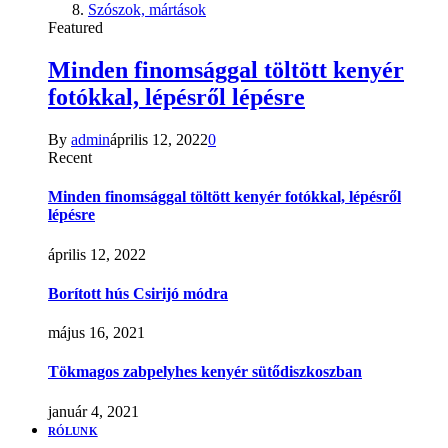
Szószok, mártások
Featured
Minden finomsággal töltött kenyér
fotókkal, lépésről lépésre
By
admin
április 12, 2022
0
Recent
Minden finomsággal töltött kenyér fotókkal, lépésről
lépésre
április 12, 2022
Borított hús Csirijó módra
május 16, 2021
Tökmagos zabpelyhes kenyér sütődiszkoszban
január 4, 2021
RÓLUNK