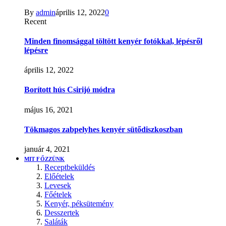
By
admin
április 12, 2022
0
Recent
Minden finomsággal töltött kenyér fotókkal, lépésről
lépésre
április 12, 2022
Borított hús Csirijó módra
május 16, 2021
Tökmagos zabpelyhes kenyér sütődiszkoszban
január 4, 2021
MIT FŐZZÜNK
Receptbeküldés
Előételek
Levesek
Főételek
Kenyér, péksütemény
Desszertek
Saláták