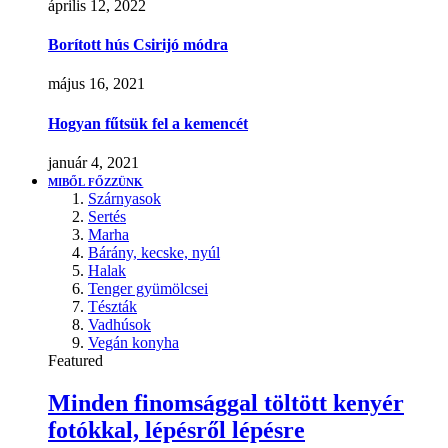
április 12, 2022
Borított hús Csirijó módra
május 16, 2021
Hogyan fűtsük fel a kemencét
január 4, 2021
MIBŐL FŐZZÜNK
Szárnyasok
Sertés
Marha
Bárány, kecske, nyúl
Halak
Tenger gyümölcsei
Tészták
Vadhúsok
Vegán konyha
Featured
Minden finomsággal töltött kenyér
fotókkal, lépésről lépésre