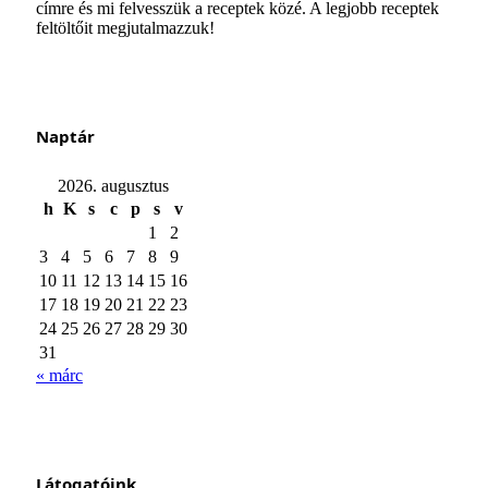
címre és mi felvesszük a receptek közé. A legjobb receptek
feltöltőit megjutalmazzuk!
Naptár
2026. augusztus
h
K
s
c
p
s
v
1
2
3
4
5
6
7
8
9
10
11
12
13
14
15
16
17
18
19
20
21
22
23
24
25
26
27
28
29
30
31
« márc
Látogatóink