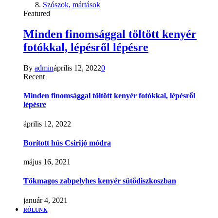
Szószok, mártások
Featured
Minden finomsággal töltött kenyér
fotókkal, lépésről lépésre
By
admin
április 12, 2022
0
Recent
Minden finomsággal töltött kenyér fotókkal, lépésről
lépésre
április 12, 2022
Borított hús Csirijó módra
május 16, 2021
Tökmagos zabpelyhes kenyér sütődiszkoszban
január 4, 2021
RÓLUNK