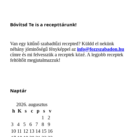
Bővítsd Te is a recepttárunk!
Van egy kitűnő szabadtűzi recepted? Küldd el nekünk
néhány jóminőségű fényképpel az
info@fozzszabadon.hu
címre és mi felvesszük a receptek közé. A legjobb receptek
feltöltőit megjutalmazzuk!
Naptár
2026. augusztus
h
K
s
c
p
s
v
1
2
3
4
5
6
7
8
9
10
11
12
13
14
15
16