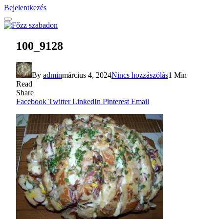
Bejelentkezés
100_9128
By
admin
március 4, 2024
Nincs hozzászólás
1 Min
Read
Share
Facebook
Twitter
LinkedIn
Pinterest
Email