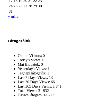
17
18
19
20
21
22
23
24
25
26
27
28
29
30
31
« márc
Látogatóink
Online Visitors:
0
Today's Views:
0
Mai látogatók:
0
Yesterday's Views:
1
Tegnapi látogatók:
1
Last 7 Days Views:
13
Last 30 Days Views:
66
Last 365 Days Views:
1 841
Total Views:
31 932
Összes látogató:
14 723