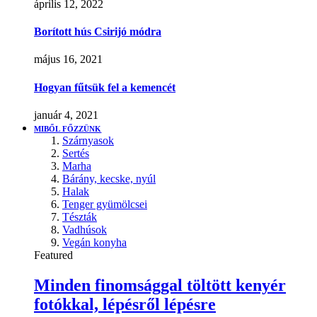
április 12, 2022
Borított hús Csirijó módra
május 16, 2021
Hogyan fűtsük fel a kemencét
január 4, 2021
MIBŐL FŐZZÜNK
Szárnyasok
Sertés
Marha
Bárány, kecske, nyúl
Halak
Tenger gyümölcsei
Tészták
Vadhúsok
Vegán konyha
Featured
Minden finomsággal töltött kenyér
fotókkal, lépésről lépésre