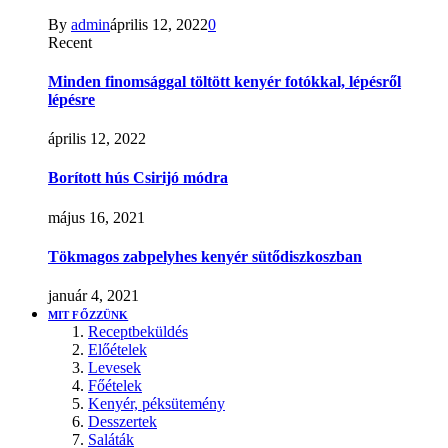
By
admin
április 12, 2022
0
Recent
Minden finomsággal töltött kenyér fotókkal, lépésről
lépésre
április 12, 2022
Borított hús Csirijó módra
május 16, 2021
Tökmagos zabpelyhes kenyér sütődiszkoszban
január 4, 2021
MIT FŐZZÜNK
Receptbeküldés
Előételek
Levesek
Főételek
Kenyér, péksütemény
Desszertek
Saláták