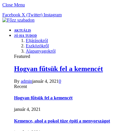
Close Menu
Facebook
X (Twitter)
Instagram
AKTUÁLIS
JÓ HA TUDOD
Eljárásokról
Eszközökről
Alapanyagokról
Featured
Hogyan fűtsük fel a kemencét
By
admin
január 4, 2021
0
Recent
Hogyan fűtsük fel a kemencét
január 4, 2021
Kemence, ahol a pokol tüze építi a menyországot