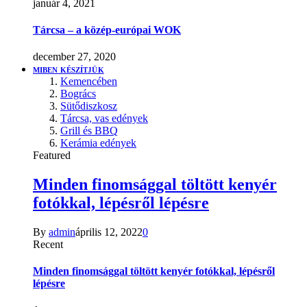
január 4, 2021
Tárcsa – a közép-európai WOK
december 27, 2020
MIBEN KÉSZÍTJÜK
Kemencében
Bogrács
Sütődiszkosz
Tárcsa, vas edények
Grill és BBQ
Kerámia edények
Featured
Minden finomsággal töltött kenyér
fotókkal, lépésről lépésre
By
admin
április 12, 2022
0
Recent
Minden finomsággal töltött kenyér fotókkal, lépésről
lépésre