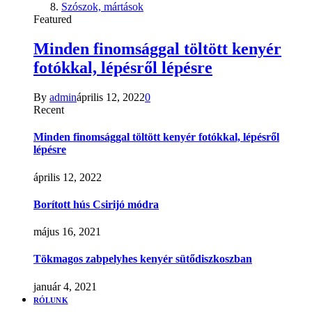
Szószok, mártások
Featured
Minden finomsággal töltött kenyér
fotókkal, lépésről lépésre
By
admin
április 12, 2022
0
Recent
Minden finomsággal töltött kenyér fotókkal, lépésről
lépésre
április 12, 2022
Borított hús Csirijó módra
május 16, 2021
Tökmagos zabpelyhes kenyér sütődiszkoszban
január 4, 2021
RÓLUNK