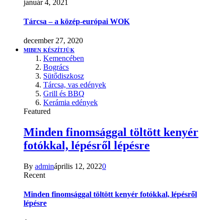
január 4, 2021
Tárcsa – a közép-európai WOK
december 27, 2020
MIBEN KÉSZÍTJÜK
Kemencében
Bogrács
Sütődiszkosz
Tárcsa, vas edények
Grill és BBQ
Kerámia edények
Featured
Minden finomsággal töltött kenyér
fotókkal, lépésről lépésre
By
admin
április 12, 2022
0
Recent
Minden finomsággal töltött kenyér fotókkal, lépésről
lépésre