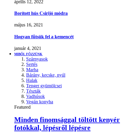
április 12, 2022
Borított hús Csirijó módra
május 16, 2021
Hogyan fűtsük fel a kemencét
január 4, 2021
MIBŐL FŐZZÜNK
Szárnyasok
Sertés
Marha
Bárány, kecske, nyúl
Halak
Tenger gyümölcsei
Tészták
Vadhúsok
Vegán konyha
Featured
Minden finomsággal töltött kenyér
fotókkal, lépésről lépésre