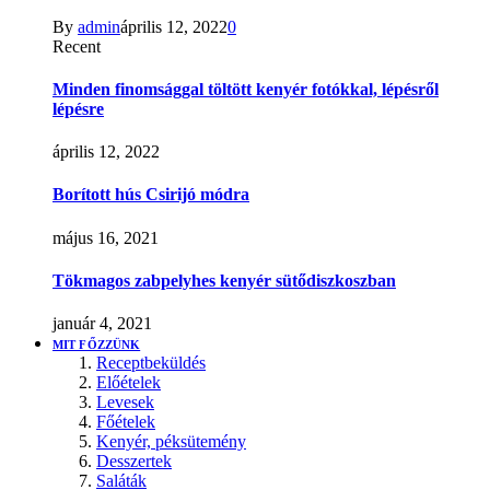
By
admin
április 12, 2022
0
Recent
Minden finomsággal töltött kenyér fotókkal, lépésről
lépésre
április 12, 2022
Borított hús Csirijó módra
május 16, 2021
Tökmagos zabpelyhes kenyér sütődiszkoszban
január 4, 2021
MIT FŐZZÜNK
Receptbeküldés
Előételek
Levesek
Főételek
Kenyér, péksütemény
Desszertek
Saláták