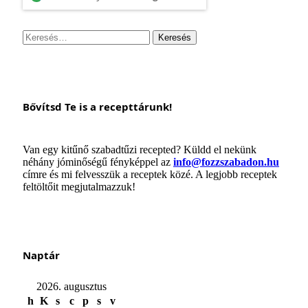
Keresés:
Bővítsd Te is a recepttárunk!
Van egy kitűnő szabadtűzi recepted? Küldd el nekünk
néhány jóminőségű fényképpel az
info@fozzszabadon.hu
címre és mi felvesszük a receptek közé. A legjobb receptek
feltöltőit megjutalmazzuk!
Naptár
2026. augusztus
h
K
s
c
p
s
v