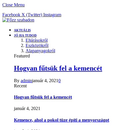
Close Menu
Facebook
X (Twitter)
Instagram
AKTUÁLIS
JÓ HA TUDOD
Eljárásokról
Eszközökről
Alapanyagokról
Featured
Hogyan fűtsük fel a kemencét
By
admin
január 4, 2021
0
Recent
Hogyan fűtsük fel a kemencét
január 4, 2021
Kemence, ahol a pokol tüze építi a menyországot