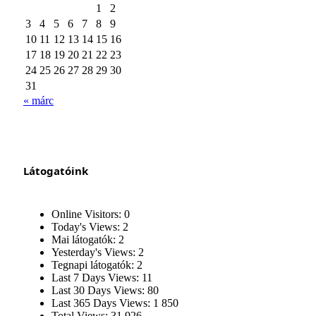
1
2
3
4
5
6
7
8
9
10
11
12
13
14
15
16
17
18
19
20
21
22
23
24
25
26
27
28
29
30
31
« márc
Látogatóink
Online Visitors:
0
Today's Views:
2
Mai látogatók:
2
Yesterday's Views:
2
Tegnapi látogatók:
2
Last 7 Days Views:
11
Last 30 Days Views:
80
Last 365 Days Views:
1 850
Total Views:
31 926