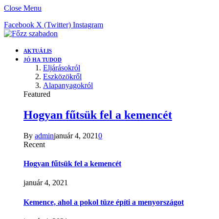
Close Menu
Facebook
X (Twitter)
Instagram
AKTUÁLIS
JÓ HA TUDOD
Eljárásokról
Eszközökről
Alapanyagokról
Featured
Hogyan fűtsük fel a kemencét
By
admin
január 4, 2021
0
Recent
Hogyan fűtsük fel a kemencét
január 4, 2021
Kemence, ahol a pokol tüze építi a menyországot