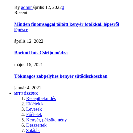
By
admin
április 12, 2022
0
Recent
Minden finomsággal töltött kenyér fotókkal, lépésről
lépésre
április 12, 2022
Borított hús Csirijó módra
május 16, 2021
Tökmagos zabpelyhes kenyér sütődiszkoszban
január 4, 2021
MIT FŐZZÜNK
Receptbeküldés
Előételek
Levesek
Főételek
Kenyér, péksütemény
Desszertek
Saláták