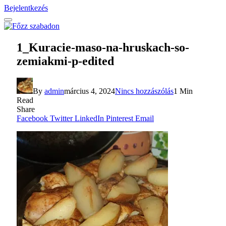
Bejelentkezés
1_Kuracie-maso-na-hruskach-so-
zemiakmi-p-edited
By
admin
március 4, 2024
Nincs hozzászólás
1 Min
Read
Share
Facebook
Twitter
LinkedIn
Pinterest
Email