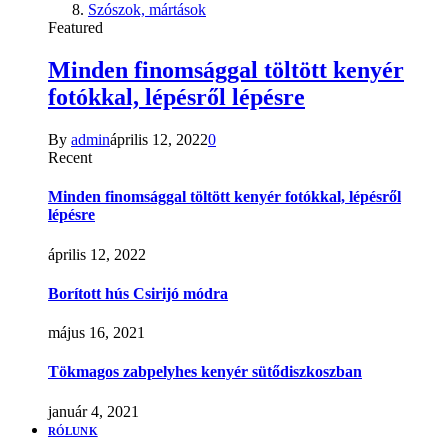
Szószok, mártások
Featured
Minden finomsággal töltött kenyér
fotókkal, lépésről lépésre
By
admin
április 12, 2022
0
Recent
Minden finomsággal töltött kenyér fotókkal, lépésről
lépésre
április 12, 2022
Borított hús Csirijó módra
május 16, 2021
Tökmagos zabpelyhes kenyér sütődiszkoszban
január 4, 2021
RÓLUNK