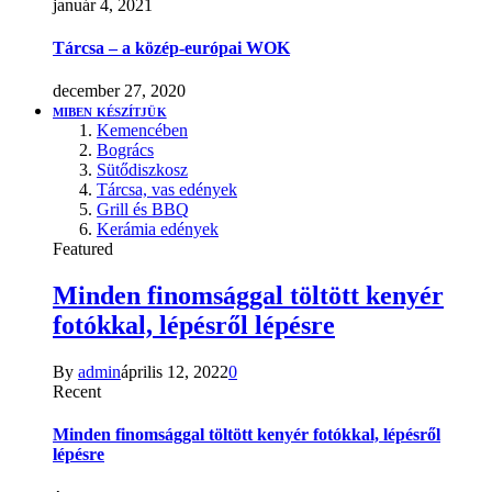
január 4, 2021
Tárcsa – a közép-európai WOK
december 27, 2020
MIBEN KÉSZÍTJÜK
Kemencében
Bogrács
Sütődiszkosz
Tárcsa, vas edények
Grill és BBQ
Kerámia edények
Featured
Minden finomsággal töltött kenyér
fotókkal, lépésről lépésre
By
admin
április 12, 2022
0
Recent
Minden finomsággal töltött kenyér fotókkal, lépésről
lépésre