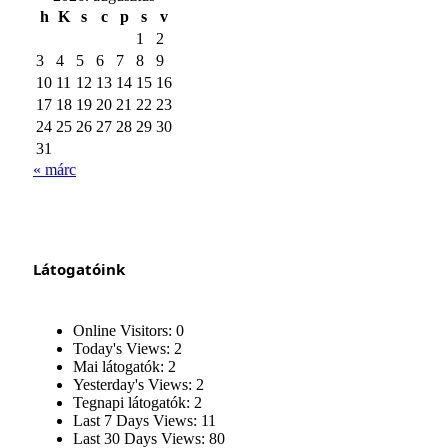
h
K
s
c
p
s
v
1
2
3
4
5
6
7
8
9
10
11
12
13
14
15
16
17
18
19
20
21
22
23
24
25
26
27
28
29
30
31
« márc
Látogatóink
Online Visitors:
0
Today's Views:
2
Mai látogatók:
2
Yesterday's Views:
2
Tegnapi látogatók:
2
Last 7 Days Views:
11
Last 30 Days Views:
80