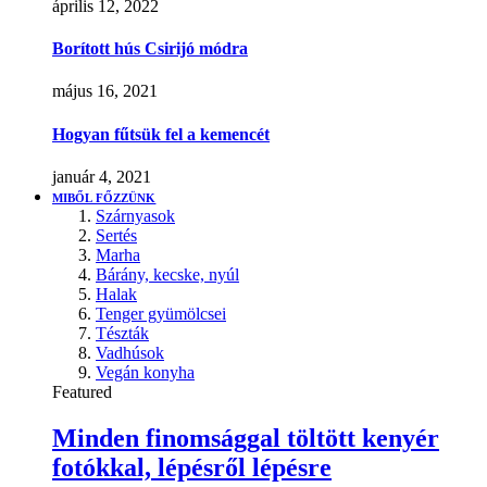
április 12, 2022
Borított hús Csirijó módra
május 16, 2021
Hogyan fűtsük fel a kemencét
január 4, 2021
MIBŐL FŐZZÜNK
Szárnyasok
Sertés
Marha
Bárány, kecske, nyúl
Halak
Tenger gyümölcsei
Tészták
Vadhúsok
Vegán konyha
Featured
Minden finomsággal töltött kenyér
fotókkal, lépésről lépésre