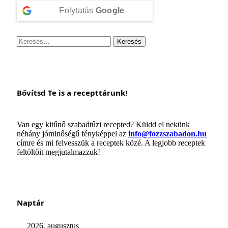
Folytatás
Google
Keresés:
Bővítsd Te is a recepttárunk!
Van egy kitűnő szabadtűzi recepted? Küldd el nekünk
néhány jóminőségű fényképpel az
info@fozzszabadon.hu
címre és mi felvesszük a receptek közé. A legjobb receptek
feltöltőit megjutalmazzuk!
Naptár
2026. augusztus