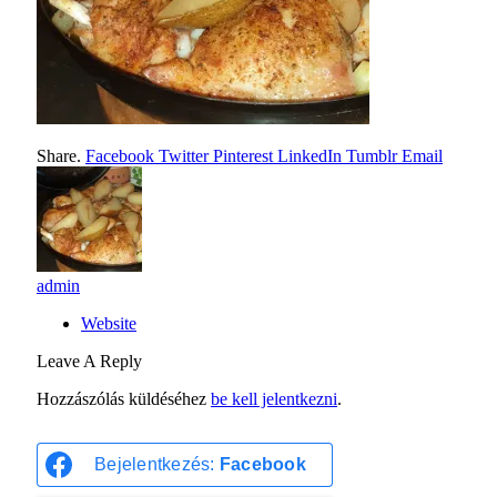
Share.
Facebook
Twitter
Pinterest
LinkedIn
Tumblr
Email
admin
Website
Leave A Reply
Hozzászólás küldéséhez
be kell jelentkezni
.
Bejelentkezés:
Facebook