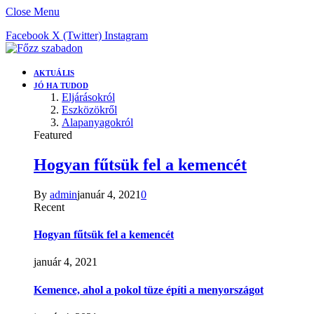
Close Menu
Facebook
X (Twitter)
Instagram
AKTUÁLIS
JÓ HA TUDOD
Eljárásokról
Eszközökről
Alapanyagokról
Featured
Hogyan fűtsük fel a kemencét
By
admin
január 4, 2021
0
Recent
Hogyan fűtsük fel a kemencét
január 4, 2021
Kemence, ahol a pokol tüze építi a menyországot