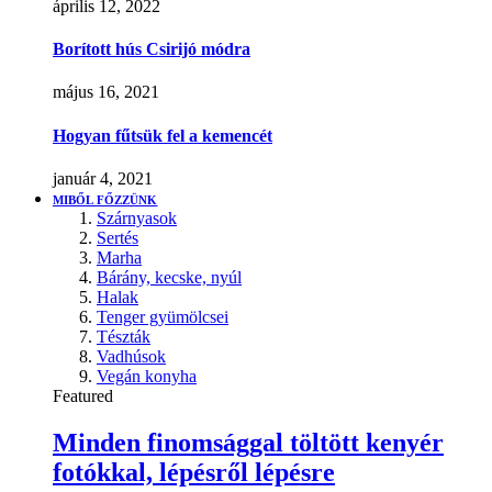
április 12, 2022
Borított hús Csirijó módra
május 16, 2021
Hogyan fűtsük fel a kemencét
január 4, 2021
MIBŐL FŐZZÜNK
Szárnyasok
Sertés
Marha
Bárány, kecske, nyúl
Halak
Tenger gyümölcsei
Tészták
Vadhúsok
Vegán konyha
Featured
Minden finomsággal töltött kenyér
fotókkal, lépésről lépésre