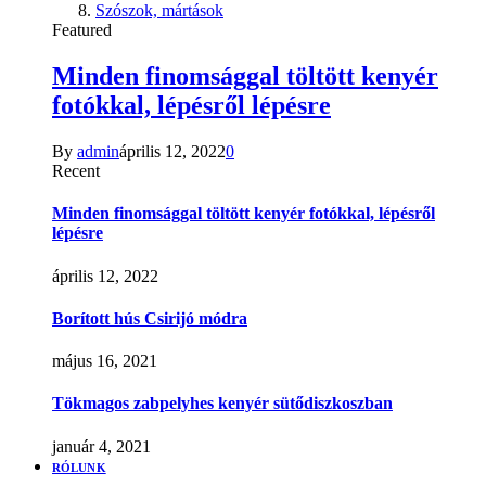
Szószok, mártások
Featured
Minden finomsággal töltött kenyér
fotókkal, lépésről lépésre
By
admin
április 12, 2022
0
Recent
Minden finomsággal töltött kenyér fotókkal, lépésről
lépésre
április 12, 2022
Borított hús Csirijó módra
május 16, 2021
Tökmagos zabpelyhes kenyér sütődiszkoszban
január 4, 2021
RÓLUNK