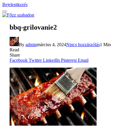
Bejelentkezés
bbq-grilovanie2
By
admin
március 4, 2024
Nincs hozzászólás
1 Min
Read
Share
Facebook
Twitter
LinkedIn
Pinterest
Email