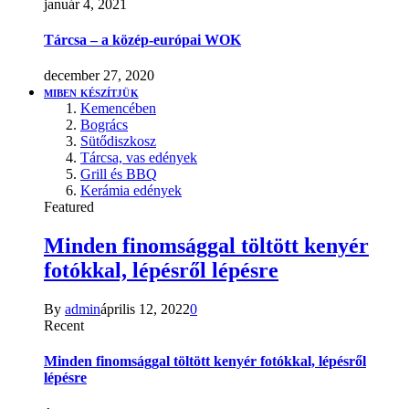
január 4, 2021
Tárcsa – a közép-európai WOK
december 27, 2020
MIBEN KÉSZÍTJÜK
Kemencében
Bogrács
Sütődiszkosz
Tárcsa, vas edények
Grill és BBQ
Kerámia edények
Featured
Minden finomsággal töltött kenyér
fotókkal, lépésről lépésre
By
admin
április 12, 2022
0
Recent
Minden finomsággal töltött kenyér fotókkal, lépésről
lépésre