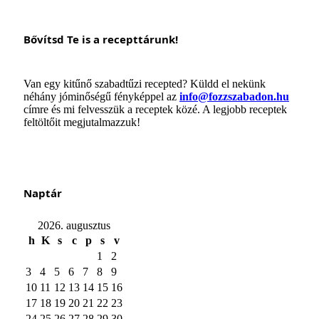
Bővítsd Te is a recepttárunk!
Van egy kitűnő szabadtűzi recepted? Küldd el nekünk
néhány jóminőségű fényképpel az
info@fozzszabadon.hu
címre és mi felvesszük a receptek közé. A legjobb receptek
feltöltőit megjutalmazzuk!
Naptár
2026. augusztus
h
K
s
c
p
s
v
1
2
3
4
5
6
7
8
9
10
11
12
13
14
15
16
17
18
19
20
21
22
23
24
25
26
27
28
29
30