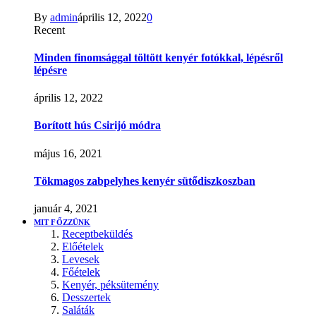
By
admin
április 12, 2022
0
Recent
Minden finomsággal töltött kenyér fotókkal, lépésről
lépésre
április 12, 2022
Borított hús Csirijó módra
május 16, 2021
Tökmagos zabpelyhes kenyér sütődiszkoszban
január 4, 2021
MIT FŐZZÜNK
Receptbeküldés
Előételek
Levesek
Főételek
Kenyér, péksütemény
Desszertek
Saláták