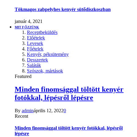
Tökmagos zabpelyhes kenyér sütődiszkoszban
január 4, 2021
MIT FŐZZÜNK
Receptbeküldés
Előételek
Levesek
Főételek
Kenyér, péksütemény
Desszertek
Saláták
Szószok, mártások
Featured
Minden finomsággal töltött kenyér
fotókkal, lépésről lépésre
By
admin
április 12, 2022
0
Recent
Minden finomsággal töltött kenyér fotókkal, lépésről
lépésre