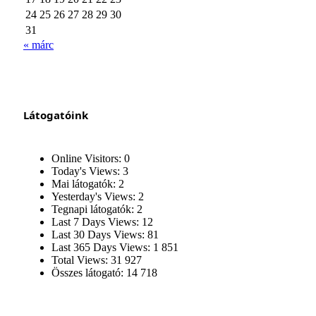
24
25
26
27
28
29
30
31
« márc
Látogatóink
Online Visitors:
0
Today's Views:
3
Mai látogatók:
2
Yesterday's Views:
2
Tegnapi látogatók:
2
Last 7 Days Views:
12
Last 30 Days Views:
81
Last 365 Days Views:
1 851
Total Views:
31 927
Összes látogató:
14 718