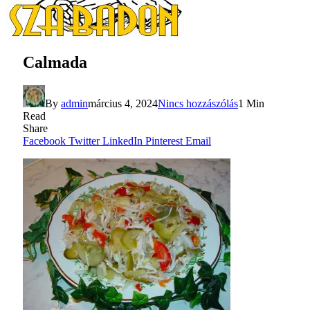
Calmada
By
admin
március 4, 2024
Nincs hozzászólás
1 Min
Read
Share
Facebook
Twitter
LinkedIn
Pinterest
Email