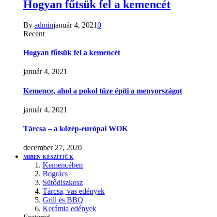
Hogyan fűtsük fel a kemencét
By
admin
január 4, 2021
0
Recent
Hogyan fűtsük fel a kemencét
január 4, 2021
Kemence, ahol a pokol tüze építi a menyországot
január 4, 2021
Tárcsa – a közép-európai WOK
december 27, 2020
MIBEN KÉSZÍTJÜK
Kemencében
Bogrács
Sütődiszkosz
Tárcsa, vas edények
Grill és BBQ
Kerámia edények