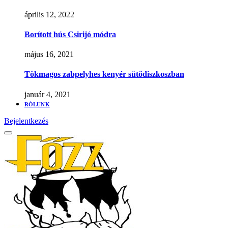
április 12, 2022
Borított hús Csirijó módra
május 16, 2021
Tökmagos zabpelyhes kenyér sütődiszkoszban
január 4, 2021
RÓLUNK
Bejelentkezés