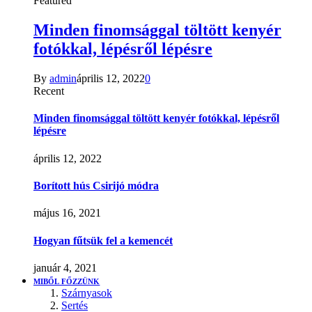
Featured
Minden finomsággal töltött kenyér
fotókkal, lépésről lépésre
By
admin
április 12, 2022
0
Recent
Minden finomsággal töltött kenyér fotókkal, lépésről
lépésre
április 12, 2022
Borított hús Csirijó módra
május 16, 2021
Hogyan fűtsük fel a kemencét
január 4, 2021
MIBŐL FŐZZÜNK
Szárnyasok
Sertés