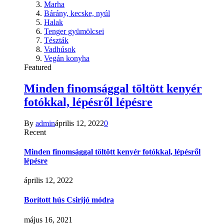
Marha
Bárány, kecske, nyúl
Halak
Tenger gyümölcsei
Tészták
Vadhúsok
Vegán konyha
Featured
Minden finomsággal töltött kenyér
fotókkal, lépésről lépésre
By
admin
április 12, 2022
0
Recent
Minden finomsággal töltött kenyér fotókkal, lépésről
lépésre
április 12, 2022
Borított hús Csirijó módra
május 16, 2021