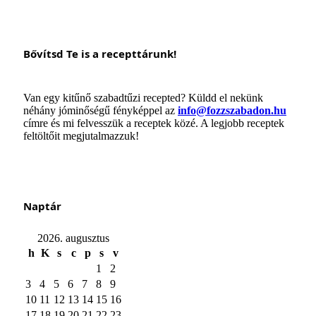
Bővítsd Te is a recepttárunk!
Van egy kitűnő szabadtűzi recepted? Küldd el nekünk
néhány jóminőségű fényképpel az
info@fozzszabadon.hu
címre és mi felvesszük a receptek közé. A legjobb receptek
feltöltőit megjutalmazzuk!
Naptár
2026. augusztus
h
K
s
c
p
s
v
1
2
3
4
5
6
7
8
9
10
11
12
13
14
15
16
17
18
19
20
21
22
23