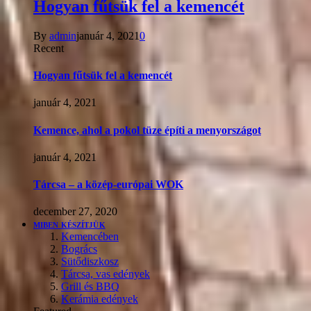
Hogyan fűtsük fel a kemencét
By
admin
január 4, 2021
0
Recent
Hogyan fűtsük fel a kemencét
január 4, 2021
Kemence, ahol a pokol tüze építi a menyországot
január 4, 2021
Tárcsa – a közép-európai WOK
december 27, 2020
MIBEN KÉSZÍTJÜK
Kemencében
Bogrács
Sütődiszkosz
Tárcsa, vas edények
Grill és BBQ
Kerámia edények