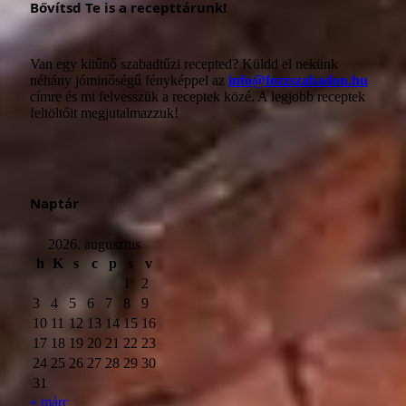
Bővítsd Te is a recepttárunk!
Van egy kitűnő szabadtűzi recepted? Küldd el nekünk
néhány jóminőségű fényképpel az
info@fozzszabadon.hu
címre és mi felvesszük a receptek közé. A legjobb receptek
feltöltőit megjutalmazzuk!
Naptár
2026. augusztus
h
K
s
c
p
s
v
1
2
3
4
5
6
7
8
9
10
11
12
13
14
15
16
17
18
19
20
21
22
23
24
25
26
27
28
29
30
31
« márc