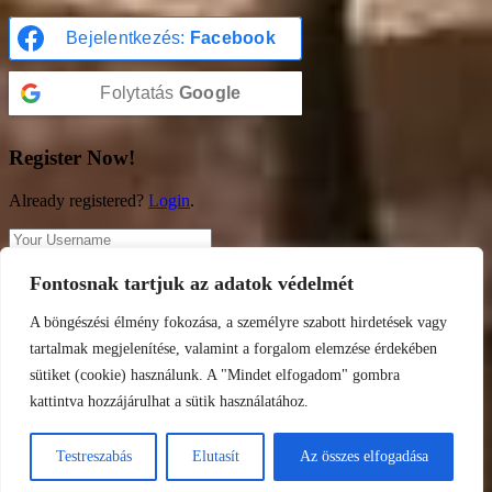
Bejelentkezés:
Facebook
Folytatás
Google
Register Now!
Already registered?
Login
.
Fontosnak tartjuk az adatok védelmét
Register
A böngészési élmény fokozása, a személyre szabott hirdetések vagy
A password will be e-mailed to you.
tartalmak megjelenítése, valamint a forgalom elemzése érdekében
sütiket (cookie) használunk. A "Mindet elfogadom" gombra
kattintva hozzájárulhat a sütik használatához.
Bejelentkezés:
Facebook
Testreszabás
Elutasít
Az összes elfogadása
Folytatás
Google