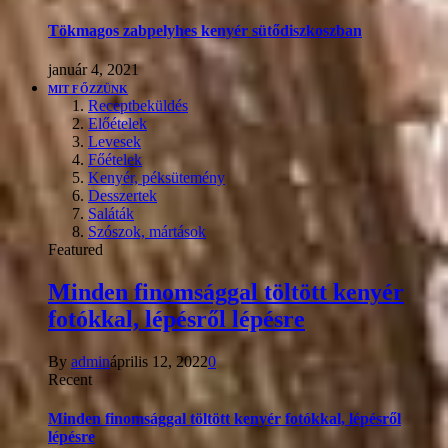
Tökmagos zabpelyhes kenyér sütődiszkoszban
január 4, 2021
MIT FŐZZÜNK
Receptbeküldés
Előételek
Levesek
Főételek
Kenyér, péksütemény
Desszertek
Saláták
Szószok, mártások
Featured
Minden finomsággal töltött kenyér
fotókkal, lépésről lépésre
By
admin
április 12, 2022
0
Recent
Minden finomsággal töltött kenyér fotókkal, lépésről
lépésre