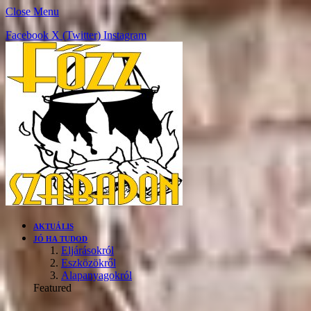
Close Menu
Facebook
X (Twitter)
Instagram
AKTUÁLIS
JÓ HA TUDOD
Eljárásokról
Eszközökről
Alapanyagokról
Featured