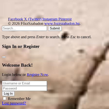
Facebook
X (Twitter)
Instagram
Pinterest
© 2026 FőzzSzabadon
www.fozzszabadon.hu
.
Submit
Type above and press
Enter
to search. Press
Esc
to cancel.
Sign In or Register
Welcome Back!
Login below or
Register Now
.
Log In
Remember Me
Lost password?