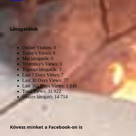
Látogatóink
Online Visitors:
0
Today's Views:
0
Mai látogatók:
0
Yesterday's Views:
3
Tegnapi látogatók:
3
Last 7 Days Views:
7
Last 30 Days Views:
77
Last 365 Days Views:
1 849
Total Views:
31 922
Összes látogató:
14 714
Kövess minket a Facebook-on is