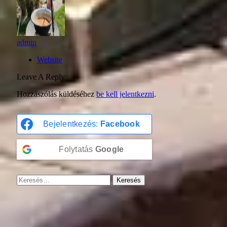
admin
Website
Leave A Reply
Hozzászólás küldéséhez
be kell jelentkezni
.
Bejelentkezés:
Facebook
Folytatás
Google
Keresés: