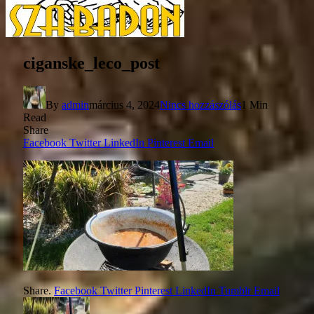
ciganske_leco_post
By
admin
március 4, 2024
Nincs hozzászólás
1 Min
Read
Share
Facebook
Twitter
LinkedIn
Pinterest
Email
Share.
Facebook
Twitter
Pinterest
LinkedIn
Tumblr
Email