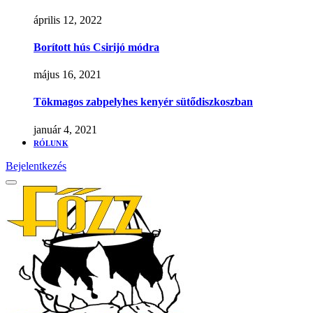
április 12, 2022
Borított hús Csirijó módra
május 16, 2021
Tökmagos zabpelyhes kenyér sütődiszkoszban
január 4, 2021
RÓLUNK
Bejelentkezés