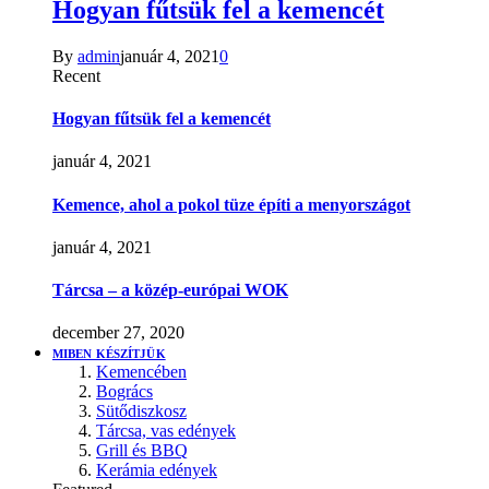
Hogyan fűtsük fel a kemencét
By
admin
január 4, 2021
0
Recent
Hogyan fűtsük fel a kemencét
január 4, 2021
Kemence, ahol a pokol tüze építi a menyországot
január 4, 2021
Tárcsa – a közép-európai WOK
december 27, 2020
MIBEN KÉSZÍTJÜK
Kemencében
Bogrács
Sütődiszkosz
Tárcsa, vas edények
Grill és BBQ
Kerámia edények