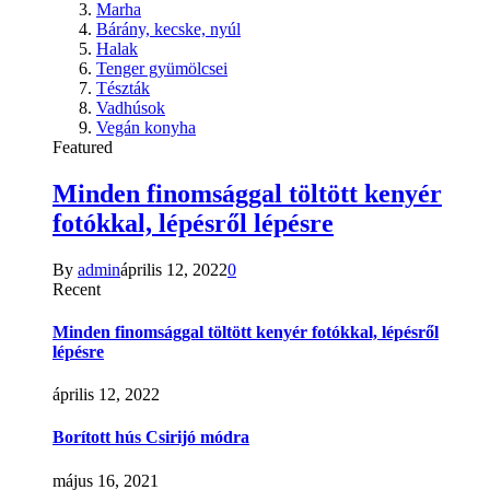
Marha
Bárány, kecske, nyúl
Halak
Tenger gyümölcsei
Tészták
Vadhúsok
Vegán konyha
Featured
Minden finomsággal töltött kenyér
fotókkal, lépésről lépésre
By
admin
április 12, 2022
0
Recent
Minden finomsággal töltött kenyér fotókkal, lépésről
lépésre
április 12, 2022
Borított hús Csirijó módra
május 16, 2021