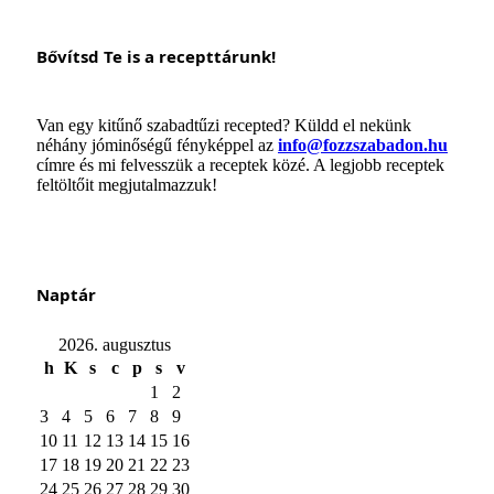
Bővítsd Te is a recepttárunk!
Van egy kitűnő szabadtűzi recepted? Küldd el nekünk
néhány jóminőségű fényképpel az
info@fozzszabadon.hu
címre és mi felvesszük a receptek közé. A legjobb receptek
feltöltőit megjutalmazzuk!
Naptár
2026. augusztus
h
K
s
c
p
s
v
1
2
3
4
5
6
7
8
9
10
11
12
13
14
15
16
17
18
19
20
21
22
23
24
25
26
27
28
29
30