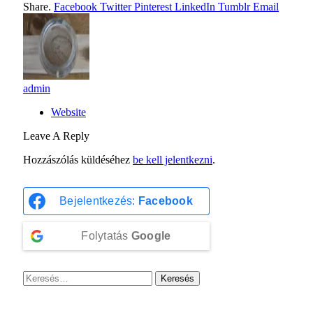
Share.
Facebook
Twitter
Pinterest
LinkedIn
Tumblr
Email
admin
Website
Leave A Reply
Hozzászólás küldéséhez
be kell jelentkezni
.
Bejelentkezés:
Facebook
Folytatás
Google
Keresés: