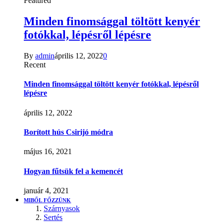
Featured
Minden finomsággal töltött kenyér
fotókkal, lépésről lépésre
By
admin
április 12, 2022
0
Recent
Minden finomsággal töltött kenyér fotókkal, lépésről
lépésre
április 12, 2022
Borított hús Csirijó módra
május 16, 2021
Hogyan fűtsük fel a kemencét
január 4, 2021
MIBŐL FŐZZÜNK
Szárnyasok
Sertés