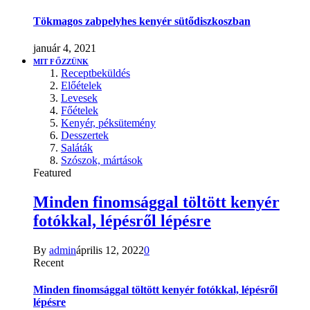
Tökmagos zabpelyhes kenyér sütődiszkoszban
január 4, 2021
MIT FŐZZÜNK
Receptbeküldés
Előételek
Levesek
Főételek
Kenyér, péksütemény
Desszertek
Saláták
Szószok, mártások
Featured
Minden finomsággal töltött kenyér
fotókkal, lépésről lépésre
By
admin
április 12, 2022
0
Recent
Minden finomsággal töltött kenyér fotókkal, lépésről
lépésre