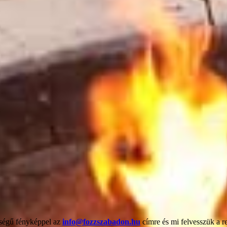
őségű fényképpel az
info@fozzszabadon.hu
címre és mi felvesszük a r