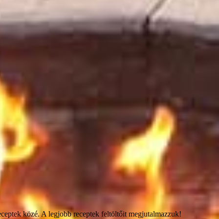
eceptek közé. A legjobb receptek feltöltőit megjutalmazzuk!