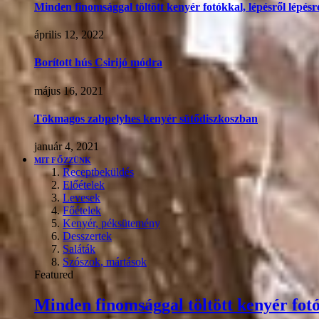
Minden finomsággal töltött kenyér fotókkal, lépésről lépésr
április 12, 2022
Borított hús Csirijó módra
május 16, 2021
Tökmagos zabpelyhes kenyér sütődiszkoszban
január 4, 2021
MIT FŐZZÜNK
Receptbeküldés
Előételek
Levesek
Főételek
Kenyér, péksütemény
Desszertek
Saláták
Szószok, mártások
Featured
Minden finomsággal töltött kenyér fotó