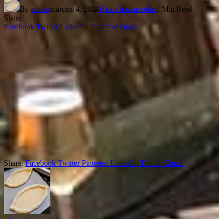
By
admin
március 4, 2024
Nincs hozzászólás
1 Min Read
Share
Facebook
Twitter
LinkedIn
Pinterest
Email
Share.
Facebook
Twitter
Pinterest
LinkedIn
Tumblr
Email