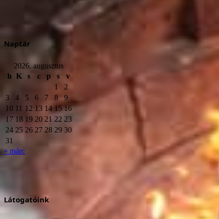
Naptár
2026. augusztus
h
K
s
c
p
s
v
1
2
3
4
5
6
7
8
9
10
11
12
13
14
15
16
17
18
19
20
21
22
23
24
25
26
27
28
29
30
31
« márc
Látogatóink