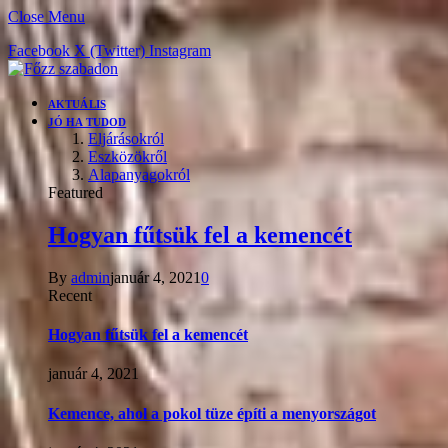
Close Menu
Facebook
X (Twitter)
Instagram
AKTUÁLIS
JÓ HA TUDOD
Eljárásokról
Eszközökről
Alapanyagokról
Featured
Hogyan fűtsük fel a kemencét
By
admin
január 4, 2021
0
Recent
Hogyan fűtsük fel a kemencét
január 4, 2021
Kemence, ahol a pokol tüze építi a menyországot