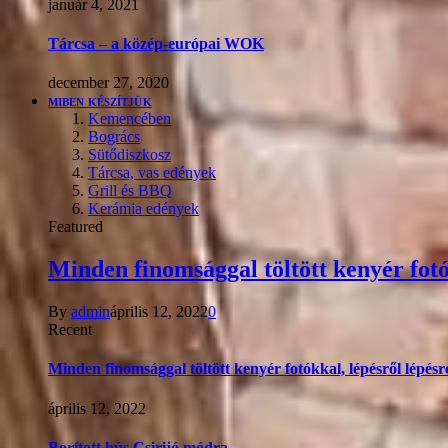
január 4, 2021
Tárcsa – a közép-európai WOK
december 27, 2020
MIBEN KÉSZÍTJÜK
Kemencében
Bogrács
Sütődiszkosz
Tárcsa, vas edények
Grill és BBQ
Kerámia edények
Featured
Minden finomsággal töltött kenyér fotó
By
admin
április 12, 2022
0
Recent
Minden finomsággal töltött kenyér fotókkal, lépésről lépésr
április 12, 2022
Borított hús Csirijó módra