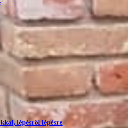
e
kkal, lépésről lépésre