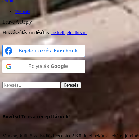
admin
Website
Leave A Reply
Hozzászólás küldéséhez
be kell jelentkezni
.
Bejelentkezés:
Facebook
Folytatás
Google
Keresés:
Bővítsd Te is a recepttárunk!
Van egy kitűnő szabadtűzi recepted? Küldd el nekünk néhány jómin