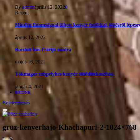
By
admin
április 12, 2022
0
Recent
Minden finomsággal töltött kenyér fotókkal, lépésről lépésr
április 12, 2022
Borított hús Csirijó módra
május 16, 2021
Tökmagos zabpelyhes kenyér sütődiszkoszban
január 4, 2021
RÓLUNK
Bejelentkezés
gruz-kenyerhajo-Khachapuri-2-1024×768