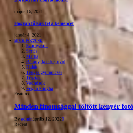
május 16, 2021
Hogyan fűtsük fel a kemencét
január 4, 2021
MIBŐL FŐZZÜNK
Szárnyasok
Sertés
Marha
Bárány, kecske, nyúl
Halak
Tenger gyümölcsei
Tészták
Vadhúsok
Vegán konyha
Featured
Minden finomsággal töltött kenyér fotó
By
admin
április 12, 2022
0
Recent