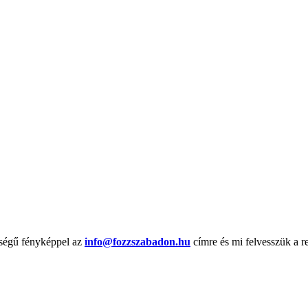
őségű fényképpel az
info@fozzszabadon.hu
címre és mi felvesszük a r