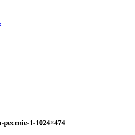
e
a-pecenie-1-1024×474