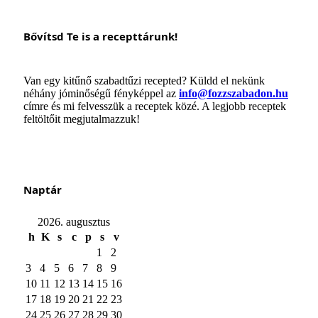
Bővítsd Te is a recepttárunk!
Van egy kitűnő szabadtűzi recepted? Küldd el nekünk
néhány jóminőségű fényképpel az
info@fozzszabadon.hu
címre és mi felvesszük a receptek közé. A legjobb receptek
feltöltőit megjutalmazzuk!
Naptár
2026. augusztus
h
K
s
c
p
s
v
1
2
3
4
5
6
7
8
9
10
11
12
13
14
15
16
17
18
19
20
21
22
23
24
25
26
27
28
29
30