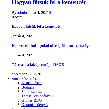
Hogyan fűtsük fel a kemencét
By
admin
január 4, 2021
0
Recent
Hogyan fűtsük fel a kemencét
január 4, 2021
Kemence, ahol a pokol tüze építi a menyországot
január 4, 2021
Tárcsa – a közép-európai WOK
december 27, 2020
MIBEN KÉSZÍTJÜK
Kemencében
Bogrács
Sütődiszkosz
Tárcsa, vas edények
Grill és BBQ
Kerámia edények