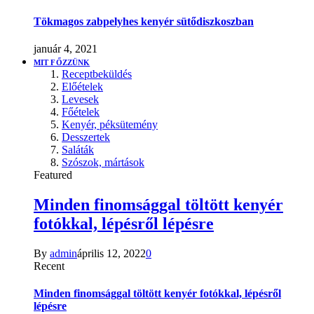
Tökmagos zabpelyhes kenyér sütődiszkoszban
január 4, 2021
MIT FŐZZÜNK
Receptbeküldés
Előételek
Levesek
Főételek
Kenyér, péksütemény
Desszertek
Saláták
Szószok, mártások
Featured
Minden finomsággal töltött kenyér
fotókkal, lépésről lépésre
By
admin
április 12, 2022
0
Recent
Minden finomsággal töltött kenyér fotókkal, lépésről
lépésre