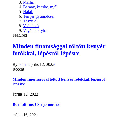
Marha
Bárány, kecske, nyúl
Halak
Tenger gyümölcsei
Tészták
Vadhúsok
Vegán konyha
Featured
Minden finomsággal töltött kenyér
fotókkal, lépésről lépésre
By
admin
április 12, 2022
0
Recent
Minden finomsággal töltött kenyér fotókkal, lépésről
lépésre
április 12, 2022
Borított hús Csirijó módra
május 16, 2021