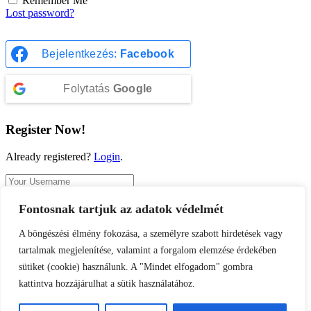
Remember Me
Lost password?
Bejelentkezés:
Facebook
Folytatás
Google
Register Now!
Already registered?
Login
.
Fontosnak tartjuk az adatok védelmét
Register
A böngészési élmény fokozása, a személyre szabott hirdetések vagy
A password will be e-mailed to you.
tartalmak megjelenítése, valamint a forgalom elemzése érdekében
sütiket (cookie) használunk. A "Mindet elfogadom" gombra
kattintva hozzájárulhat a sütik használatához.
Bejelentkezés:
Facebook