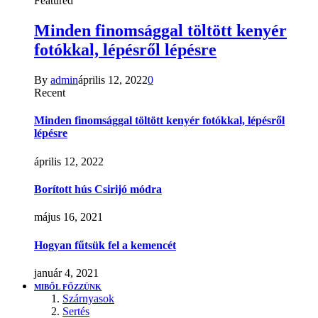
Featured
Minden finomsággal töltött kenyér
fotókkal, lépésről lépésre
By
admin
április 12, 2022
0
Recent
Minden finomsággal töltött kenyér fotókkal, lépésről
lépésre
április 12, 2022
Borított hús Csirijó módra
május 16, 2021
Hogyan fűtsük fel a kemencét
január 4, 2021
MIBŐL FŐZZÜNK
Szárnyasok
Sertés