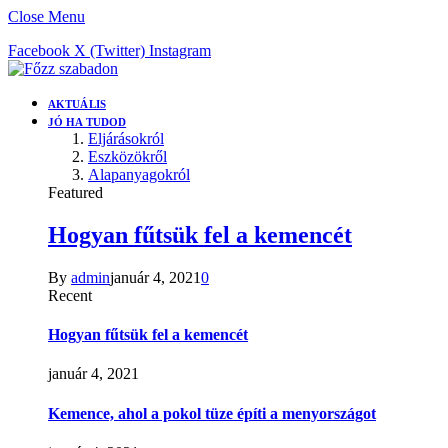
Close Menu
Facebook
X (Twitter)
Instagram
AKTUÁLIS
JÓ HA TUDOD
Eljárásokról
Eszközökről
Alapanyagokról
Featured
Hogyan fűtsük fel a kemencét
By
admin
január 4, 2021
0
Recent
Hogyan fűtsük fel a kemencét
január 4, 2021
Kemence, ahol a pokol tüze építi a menyországot