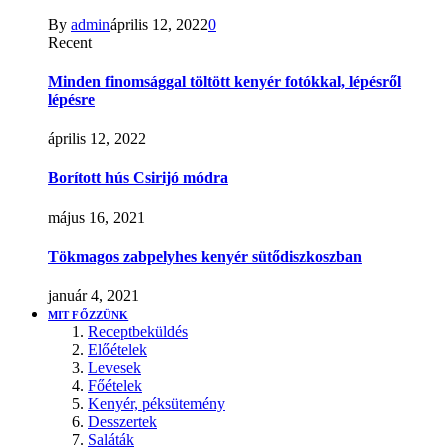
By
admin
április 12, 2022
0
Recent
Minden finomsággal töltött kenyér fotókkal, lépésről
lépésre
április 12, 2022
Borított hús Csirijó módra
május 16, 2021
Tökmagos zabpelyhes kenyér sütődiszkoszban
január 4, 2021
MIT FŐZZÜNK
Receptbeküldés
Előételek
Levesek
Főételek
Kenyér, péksütemény
Desszertek
Saláták