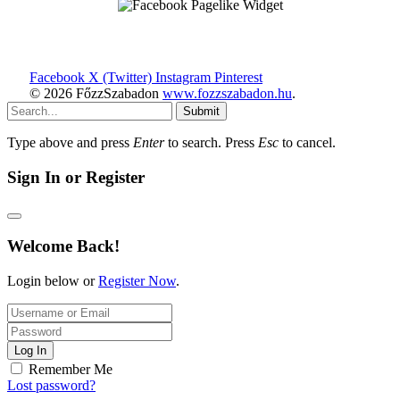
Facebook
X (Twitter)
Instagram
Pinterest
© 2026 FőzzSzabadon
www.fozzszabadon.hu
.
Submit
Type above and press
Enter
to search. Press
Esc
to cancel.
Sign In or Register
Welcome Back!
Login below or
Register Now
.
Log In
Remember Me
Lost password?