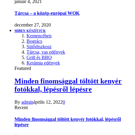
január 4, 2021
Tárcsa – a közép-európai WOK
december 27, 2020
MIBEN KÉSZÍTJÜK
Kemencében
Bogrács
Sütődiszkosz
Tárcsa, vas edények
Grill és BBQ
Kerámia edények
Featured
Minden finomsággal töltött kenyér
fotókkal, lépésről lépésre
By
admin
április 12, 2022
0
Recent
Minden finomsággal töltött kenyér fotókkal, lépésről
lépésre