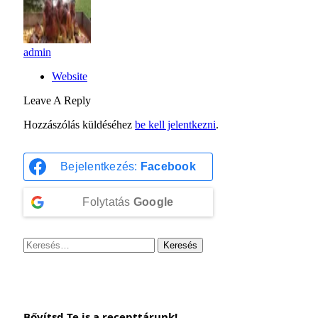
admin
Website
Leave A Reply
Hozzászólás küldéséhez
be kell jelentkezni
.
Bejelentkezés:
Facebook
Folytatás
Google
Keresés:
Bővítsd Te is a recepttárunk!