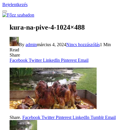
Bejelentkezés
kura-na-pive-4-1024×488
By
admin
március 4, 2024
Nincs hozzászólás
1 Min
Read
Share
Facebook
Twitter
LinkedIn
Pinterest
Email
Share.
Facebook
Twitter
Pinterest
LinkedIn
Tumblr
Email