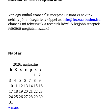
Van egy kitűnő szabadtűzi recepted? Küldd el nekünk
néhány jóminőségű fényképpel az
info@fozzszabadon.hu
címre és mi felvesszük a receptek közé. A legjobb receptek
feltöltőit megjutalmazzuk!
Naptár
2026. augusztus
h
K
s
c
p
s
v
1
2
3
4
5
6
7
8
9
10
11
12
13
14
15
16
17
18
19
20
21
22
23
24
25
26
27
28
29
30
31
« márc