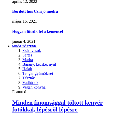
április 12, 2022
Borított hús Csirijó módra
május 16, 2021
Hogyan fűtsük fel a kemencét
január 4, 2021
MIBŐL FŐZZÜNK
Szárnyasok
Sertés
Marha
Bárány, kecske, nyúl
Halak
Tenger gyümölcsei
Tészták
Vadhúsok
Vegán konyha
Featured
Minden finomsággal töltött kenyér
fotókkal, lépésről lépésre