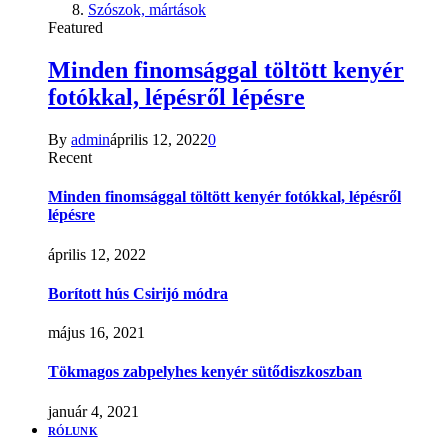
Szószok, mártások
Featured
Minden finomsággal töltött kenyér
fotókkal, lépésről lépésre
By
admin
április 12, 2022
0
Recent
Minden finomsággal töltött kenyér fotókkal, lépésről
lépésre
április 12, 2022
Borított hús Csirijó módra
május 16, 2021
Tökmagos zabpelyhes kenyér sütődiszkoszban
január 4, 2021
RÓLUNK