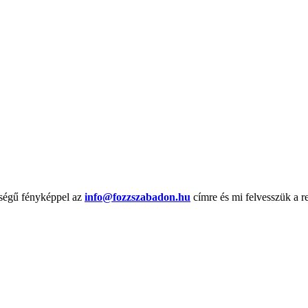
őségű fényképpel az
info@fozzszabadon.hu
címre és mi felvesszük a r