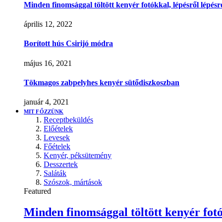
Minden finomsággal töltött kenyér fotókkal, lépésről lépésr
április 12, 2022
Borított hús Csirijó módra
május 16, 2021
Tökmagos zabpelyhes kenyér sütődiszkoszban
január 4, 2021
MIT FŐZZÜNK
Receptbeküldés
Előételek
Levesek
Főételek
Kenyér, péksütemény
Desszertek
Saláták
Szószok, mártások
Featured
Minden finomsággal töltött kenyér fotó