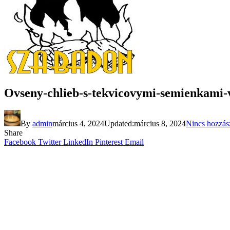
Ovseny-chlieb-s-tekvicovymi-semienkami-
By
admin
március 4, 2024
Updated:
március 8, 2024
Nincs hozzás
Share
Facebook
Twitter
LinkedIn
Pinterest
Email