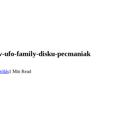
v-ufo-family-disku-pecmaniak
zólás
1 Min Read