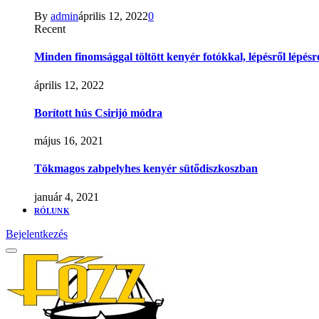
By
admin
április 12, 2022
0
Recent
Minden finomsággal töltött kenyér fotókkal, lépésről lépésr
április 12, 2022
Borított hús Csirijó módra
május 16, 2021
Tökmagos zabpelyhes kenyér sütődiszkoszban
január 4, 2021
RÓLUNK
Bejelentkezés