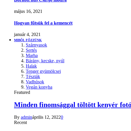
május 16, 2021
Hogyan fűtsük fel a kemencét
január 4, 2021
MIBŐL FŐZZÜNK
Szárnyasok
Sertés
Marha
Bárány, kecske, nyúl
Halak
Tenger gyümölcsei
Tészták
Vadhúsok
Vegán konyha
Featured
Minden finomsággal töltött kenyér fotó
By
admin
április 12, 2022
0
Recent