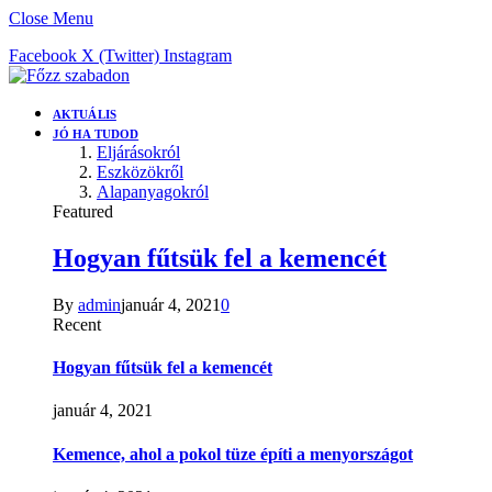
Close Menu
Facebook
X (Twitter)
Instagram
AKTUÁLIS
JÓ HA TUDOD
Eljárásokról
Eszközökről
Alapanyagokról
Featured
Hogyan fűtsük fel a kemencét
By
admin
január 4, 2021
0
Recent
Hogyan fűtsük fel a kemencét
január 4, 2021
Kemence, ahol a pokol tüze építi a menyországot