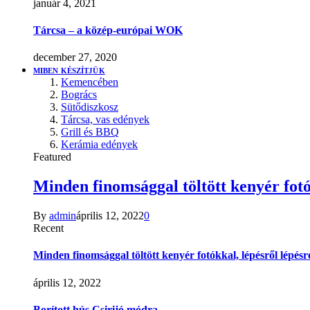
január 4, 2021
Tárcsa – a közép-európai WOK
december 27, 2020
MIBEN KÉSZÍTJÜK
Kemencében
Bogrács
Sütődiszkosz
Tárcsa, vas edények
Grill és BBQ
Kerámia edények
Featured
Minden finomsággal töltött kenyér fotó
By
admin
április 12, 2022
0
Recent
Minden finomsággal töltött kenyér fotókkal, lépésről lépésr
április 12, 2022
Borított hús Csirijó módra