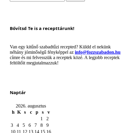
Bővítsd Te is a recepttárunk!
Van egy kitűnő szabadtűzi recepted? Küldd el nekünk
néhány jóminőségű fényképpel az
info@fozzszabadon.hu
címre és mi felvesszük a receptek közé. A legjobb receptek
feltöltőit megjutalmazzuk!
Naptár
2026. augusztus
h
K
s
c
p
s
v
1
2
3
4
5
6
7
8
9
10
11
12
13
14
15
16