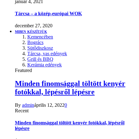
január 4, 2021
Tárcsa – a közép-európai WOK
december 27, 2020
MIBEN KÉSZÍTJÜK
Kemencében
Bogrács
Sütődiszkosz
Tárcsa, vas edények
Grill és BBQ
Kerámia edények
Featured
Minden finomsággal töltött kenyér
fotókkal, lépésről lépésre
By
admin
április 12, 2022
0
Recent
Minden finomsággal töltött kenyér fotókkal, lépésről
lépésre