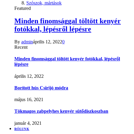
Szószok, mártások
Featured
Minden finomsággal töltött kenyér
fotókkal, lépésről lépésre
By
admin
április 12, 2022
0
Recent
Minden finomsággal töltött kenyér fotókkal, lépésről
lépésre
április 12, 2022
Borított hús Csirijó módra
május 16, 2021
Tökmagos zabpelyhes kenyér sütődiszkoszban
január 4, 2021
RÓLUNK