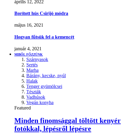
április 12, 2022
Borított hús Csirijó módra
május 16, 2021
Hogyan fűtsük fel a kemencét
január 4, 2021
MIBŐL FŐZZÜNK
Szárnyasok
Sertés
Marha
Bárány, kecske, nyúl
Halak
Tenger gyümölcsei
Tészták
Vadhúsok
Vegán konyha
Featured
Minden finomsággal töltött kenyér
fotókkal, lépésről lépésre