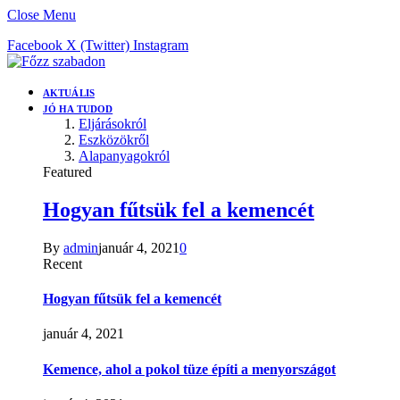
Close Menu
Facebook
X (Twitter)
Instagram
AKTUÁLIS
JÓ HA TUDOD
Eljárásokról
Eszközökről
Alapanyagokról
Featured
Hogyan fűtsük fel a kemencét
By
admin
január 4, 2021
0
Recent
Hogyan fűtsük fel a kemencét
január 4, 2021
Kemence, ahol a pokol tüze építi a menyországot