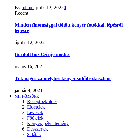
By
admin
április 12, 2022
0
Recent
Minden finomsággal töltött kenyér fotókkal, lépésről
lépésre
április 12, 2022
Borított hús Csirijó módra
május 16, 2021
Tökmagos zabpelyhes kenyér sütődiszkoszban
január 4, 2021
MIT FŐZZÜNK
Receptbeküldés
Előételek
Levesek
Főételek
Kenyér, péksütemény
Desszertek
Saláták