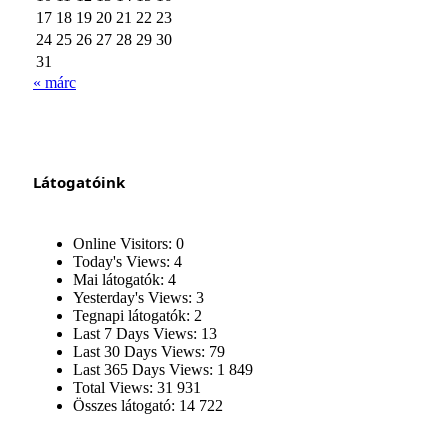
17
18
19
20
21
22
23
24
25
26
27
28
29
30
31
« márc
Látogatóink
Online Visitors:
0
Today's Views:
4
Mai látogatók:
4
Yesterday's Views:
3
Tegnapi látogatók:
2
Last 7 Days Views:
13
Last 30 Days Views:
79
Last 365 Days Views:
1 849
Total Views:
31 931
Összes látogató:
14 722