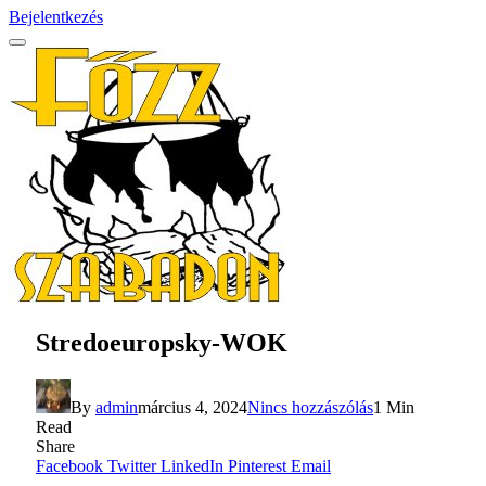
Bejelentkezés
Stredoeuropsky-WOK
By
admin
március 4, 2024
Nincs hozzászólás
1 Min
Read
Share
Facebook
Twitter
LinkedIn
Pinterest
Email