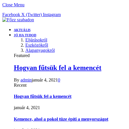
Close Menu
Facebook
X (Twitter)
Instagram
AKTUÁLIS
JÓ HA TUDOD
Eljárásokról
Eszközökről
Alapanyagokról
Featured
Hogyan fűtsük fel a kemencét
By
admin
január 4, 2021
0
Recent
Hogyan fűtsük fel a kemencét
január 4, 2021
Kemence, ahol a pokol tüze építi a menyországot