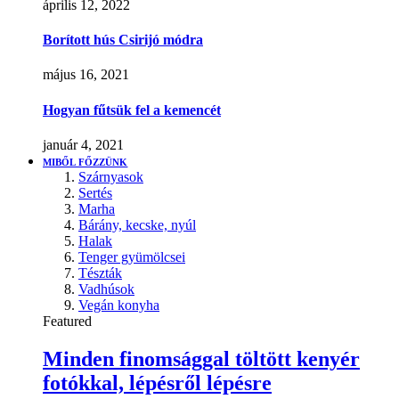
április 12, 2022
Borított hús Csirijó módra
május 16, 2021
Hogyan fűtsük fel a kemencét
január 4, 2021
MIBŐL FŐZZÜNK
Szárnyasok
Sertés
Marha
Bárány, kecske, nyúl
Halak
Tenger gyümölcsei
Tészták
Vadhúsok
Vegán konyha
Featured
Minden finomsággal töltött kenyér
fotókkal, lépésről lépésre