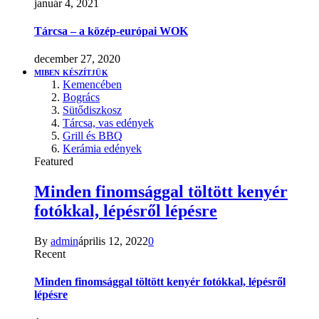
január 4, 2021
Tárcsa – a közép-európai WOK
december 27, 2020
MIBEN KÉSZÍTJÜK
Kemencében
Bogrács
Sütődiszkosz
Tárcsa, vas edények
Grill és BBQ
Kerámia edények
Featured
Minden finomsággal töltött kenyér
fotókkal, lépésről lépésre
By
admin
április 12, 2022
0
Recent
Minden finomsággal töltött kenyér fotókkal, lépésről
lépésre