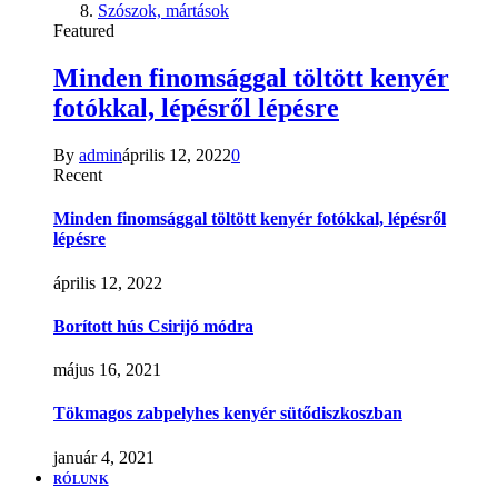
Szószok, mártások
Featured
Minden finomsággal töltött kenyér
fotókkal, lépésről lépésre
By
admin
április 12, 2022
0
Recent
Minden finomsággal töltött kenyér fotókkal, lépésről
lépésre
április 12, 2022
Borított hús Csirijó módra
május 16, 2021
Tökmagos zabpelyhes kenyér sütődiszkoszban
január 4, 2021
RÓLUNK