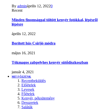
By
admin
április 12, 2022
0
Recent
Minden finomsággal töltött kenyér fotókkal, lépésről
lépésre
április 12, 2022
Borított hús Csirijó módra
május 16, 2021
Tökmagos zabpelyhes kenyér sütődiszkoszban
január 4, 2021
MIT FŐZZÜNK
Receptbeküldés
Előételek
Levesek
Főételek
Kenyér, péksütemény
Desszertek
Saláták