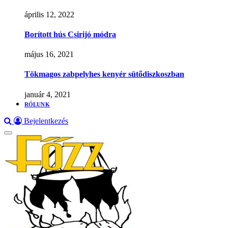
április 12, 2022
Borított hús Csirijó módra
május 16, 2021
Tökmagos zabpelyhes kenyér sütődiszkoszban
január 4, 2021
RÓLUNK
Bejelentkezés