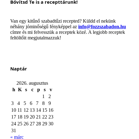
Bővítsd Te is a recepttárunk!
Van egy kitűnő szabadtűzi recepted? Küldd el nekünk
néhány jóminőségű fényképpel az
info@fozzszabadon.hu
címre és mi felvesszük a receptek közé. A legjobb receptek
feltöltőit megjutalmazzuk!
Naptár
2026. augusztus
h
K
s
c
p
s
v
1
2
3
4
5
6
7
8
9
10
11
12
13
14
15
16
17
18
19
20
21
22
23
24
25
26
27
28
29
30
31
« márc