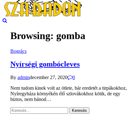
Browsing:
gomba
Bogrács
Nyírségi gombócleves
By
admin
december 27, 2020
0
Nem tudom kinek volt az ötlete, bár eredetét a tirpákokhoz,
Nyíregyháza környékén élő szlovákokhoz kötik, de egy
biztos, nem bánod…
Keresés: