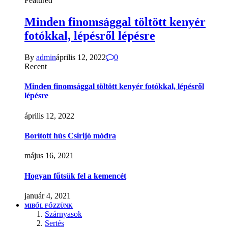
Featured
Minden finomsággal töltött kenyér
fotókkal, lépésről lépésre
By
admin
április 12, 2022
0
Recent
Minden finomsággal töltött kenyér fotókkal, lépésről
lépésre
április 12, 2022
Borított hús Csirijó módra
május 16, 2021
Hogyan fűtsük fel a kemencét
január 4, 2021
MIBŐL FŐZZÜNK
Szárnyasok
Sertés