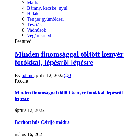
Marha
Bárány, kecske, nyúl
Halak
Tenger gyümölcsei
Tészták
Vadhúsok
Vegán konyha
Featured
Minden finomsággal töltött kenyér
fotókkal, lépésről lépésre
By
admin
április 12, 2022
0
Recent
Minden finomsággal töltött kenyér fotókkal, lépésről
lépésre
április 12, 2022
Borított hús Csirijó módra
május 16, 2021