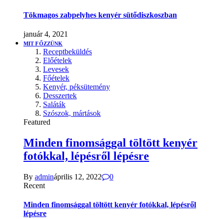
Tökmagos zabpelyhes kenyér sütődiszkoszban
január 4, 2021
MIT FŐZZÜNK
Receptbeküldés
Előételek
Levesek
Főételek
Kenyér, péksütemény
Desszertek
Saláták
Szószok, mártások
Featured
Minden finomsággal töltött kenyér
fotókkal, lépésről lépésre
By
admin
április 12, 2022
0
Recent
Minden finomsággal töltött kenyér fotókkal, lépésről
lépésre