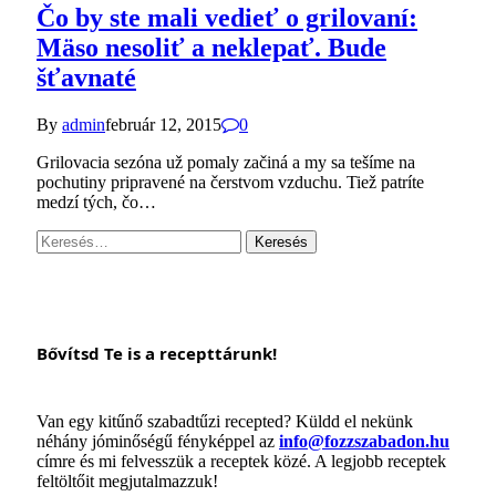
Čo by ste mali vedieť o grilovaní:
Mäso nesoliť a neklepať. Bude
šťavnaté
By
admin
február 12, 2015
0
Grilovacia sezóna už pomaly začiná a my sa tešíme na
pochutiny pripravené na čerstvom vzduchu. Tiež patríte
medzí tých, čo…
Keresés:
Bővítsd Te is a recepttárunk!
Van egy kitűnő szabadtűzi recepted? Küldd el nekünk
néhány jóminőségű fényképpel az
info@fozzszabadon.hu
címre és mi felvesszük a receptek közé. A legjobb receptek
feltöltőit megjutalmazzuk!