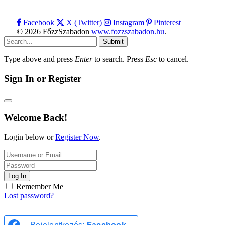
Facebook
X (Twitter)
Instagram
Pinterest
© 2026 FőzzSzabadon
www.fozzszabadon.hu
.
Submit
Type above and press
Enter
to search. Press
Esc
to cancel.
Sign In or Register
Welcome Back!
Login below or
Register Now
.
Log In
Remember Me
Lost password?