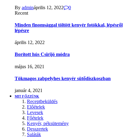
By
admin
április 12, 2022
0
Recent
Minden finomsággal töltött kenyér fotókkal, lépésről
lépésre
április 12, 2022
Borított hús Csirijó módra
május 16, 2021
Tökmagos zabpelyhes kenyér sütődiszkoszban
január 4, 2021
MIT FŐZZÜNK
Receptbeküldés
Előételek
Levesek
Főételek
Kenyér, péksütemény
Desszertek
Saláták