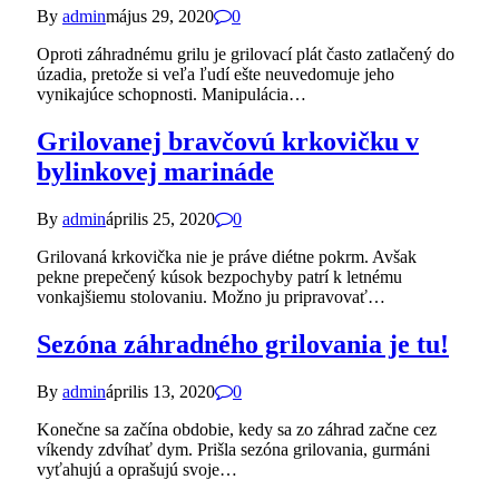
By
admin
május 29, 2020
0
Oproti záhradnému grilu je grilovací plát často zatlačený do
úzadia, pretože si veľa ľudí ešte neuvedomuje jeho
vynikajúce schopnosti. Manipulácia…
Grilovanej bravčovú krkovičku v
bylinkovej marináde
By
admin
április 25, 2020
0
Grilovaná krkovička nie je práve diétne pokrm. Avšak
pekne prepečený kúsok bezpochyby patrí k letnému
vonkajšiemu stolovaniu. Možno ju pripravovať…
Sezóna záhradného grilovania je tu!
By
admin
április 13, 2020
0
Konečne sa začína obdobie, kedy sa zo záhrad začne cez
víkendy zdvíhať dym. Prišla sezóna grilovania, gurmáni
vyťahujú a oprašujú svoje…