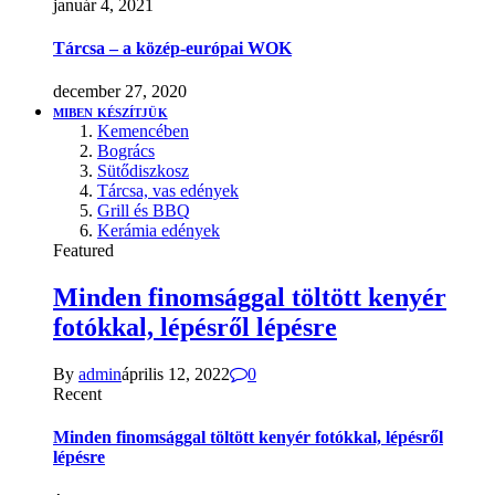
január 4, 2021
Tárcsa – a közép-európai WOK
december 27, 2020
MIBEN KÉSZÍTJÜK
Kemencében
Bogrács
Sütődiszkosz
Tárcsa, vas edények
Grill és BBQ
Kerámia edények
Featured
Minden finomsággal töltött kenyér
fotókkal, lépésről lépésre
By
admin
április 12, 2022
0
Recent
Minden finomsággal töltött kenyér fotókkal, lépésről
lépésre