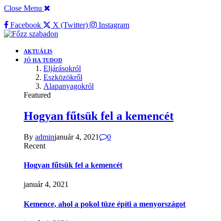
Close Menu
Facebook
X (Twitter)
Instagram
AKTUÁLIS
JÓ HA TUDOD
Eljárásokról
Eszközökről
Alapanyagokról
Featured
Hogyan fűtsük fel a kemencét
By
admin
január 4, 2021
0
Recent
Hogyan fűtsük fel a kemencét
január 4, 2021
Kemence, ahol a pokol tüze építi a menyországot