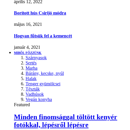
április 12, 2022
Borított hús Csirijó módra
május 16, 2021
Hogyan fűtsük fel a kemencét
január 4, 2021
MIBŐL FŐZZÜNK
Szárnyasok
Sertés
Marha
Bárány, kecske, nyúl
Halak
Tenger gyümölcsei
Tészták
Vadhúsok
Vegán konyha
Featured
Minden finomsággal töltött kenyér
fotókkal, lépésről lépésre