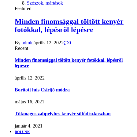
Szószok, mártások
Featured
Minden finomsággal töltött kenyér
fotókkal, lépésről lépésre
By
admin
április 12, 2022
0
Recent
Minden finomsággal töltött kenyér fotókkal, lépésről
lépésre
április 12, 2022
Borított hús Csirijó módra
május 16, 2021
Tökmagos zabpelyhes kenyér sütődiszkoszban
január 4, 2021
RÓLUNK