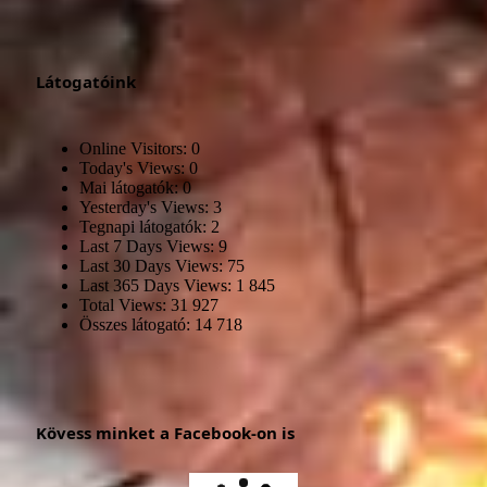
Látogatóink
Online Visitors:
0
Today's Views:
0
Mai látogatók:
0
Yesterday's Views:
3
Tegnapi látogatók:
2
Last 7 Days Views:
9
Last 30 Days Views:
75
Last 365 Days Views:
1 845
Total Views:
31 927
Összes látogató:
14 718
Kövess minket a Facebook-on is