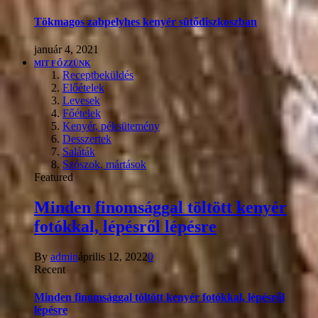
Tökmagos zabpelyhes kenyér sütődiszkoszban
január 4, 2021
MIT FŐZZÜNK
Receptbeküldés
Előételek
Levesek
Főételek
Kenyér, péksütemény
Desszertek
Saláták
Szószok, mártások
Featured
Minden finomsággal töltött kenyér
fotókkal, lépésről lépésre
By
admin
április 12, 2022
0
Recent
Minden finomsággal töltött kenyér fotókkal, lépésről
lépésre