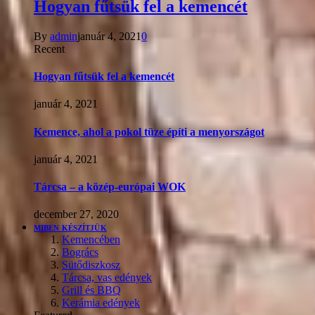
Hogyan fűtsük fel a kemencét
By
admin
január 4, 2021
0
Recent
Hogyan fűtsük fel a kemencét
január 4, 2021
Kemence, ahol a pokol tüze építi a menyországot
január 4, 2021
Tárcsa – a közép-európai WOK
december 27, 2020
MIBEN KÉSZÍTJÜK
Kemencében
Bogrács
Sütődiszkosz
Tárcsa, vas edények
Grill és BBQ
Kerámia edények