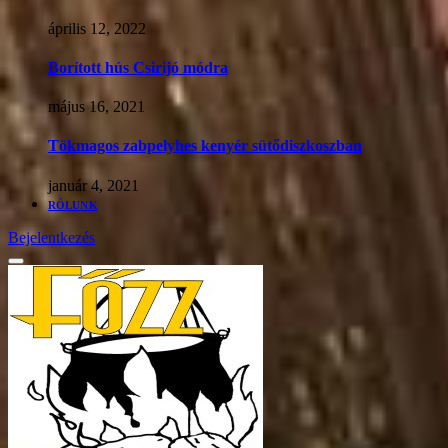
április 12, 2022
Borított hús Csirijó módra
május 16, 2021
Tökmagos zabpelyhes kenyér sütődiszkoszban
január 4, 2021
RÓLUNK
Bejelentkezés