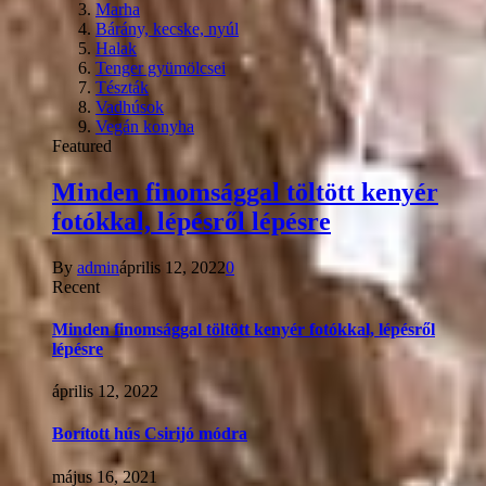
Marha
Bárány, kecske, nyúl
Halak
Tenger gyümölcsei
Tészták
Vadhúsok
Vegán konyha
Featured
Minden finomsággal töltött kenyér
fotókkal, lépésről lépésre
By
admin
április 12, 2022
0
Recent
Minden finomsággal töltött kenyér fotókkal, lépésről
lépésre
április 12, 2022
Borított hús Csirijó módra
május 16, 2021