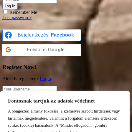
Log In
Remember Me
Lost password?
Bejelentkezés:
Facebook
Folytatás
Google
Register Now!
Already registered?
Login
.
Fontosnak tartjuk az adatok védelmét
Register
A böngészési élmény fokozása, a személyre szabott hirdetések vagy
A password will be e-mailed to you.
tartalmak megjelenítése, valamint a forgalom elemzése érdekében
sütiket (cookie) használunk. A "Mindet elfogadom" gombra