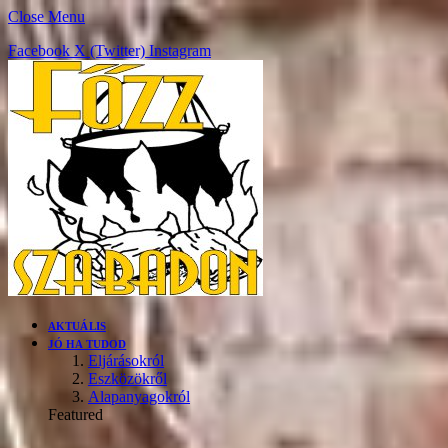
Close Menu
Facebook
X (Twitter)
Instagram
AKTUÁLIS
JÓ HA TUDOD
Eljárásokról
Eszközökről
Alapanyagokról
Featured