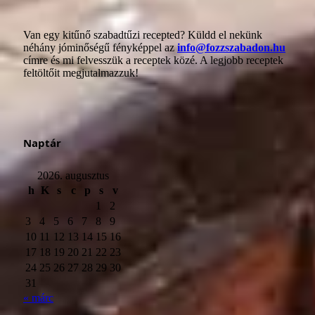
Van egy kitűnő szabadtűzi recepted? Küldd el nekünk
néhány jóminőségű fényképpel az
info@fozzszabadon.hu
címre és mi felvesszük a receptek közé. A legjobb receptek
feltöltőit megjutalmazzuk!
Naptár
2026. augusztus
h
K
s
c
p
s
v
1
2
3
4
5
6
7
8
9
10
11
12
13
14
15
16
17
18
19
20
21
22
23
24
25
26
27
28
29
30
31
« márc