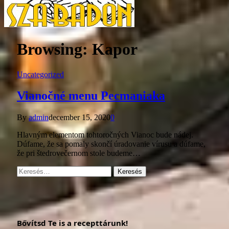
Browsing:
Kapor
Uncategorized
Vianočné menu Pecmaniaka
By
admin
december 15, 2020
0
Hlavným elementom tohtoročných Vianoc bude nádej.
Dúfame, že sa pomaly skončí úradovanie vírusu a dúfame,
že pri štedrovečernom stole budeme…
Keresés:
Bővítsd Te is a recepttárunk!