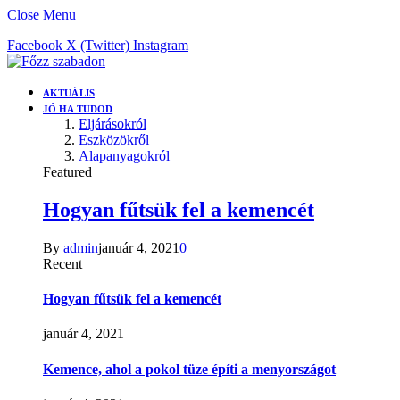
Close Menu
Facebook
X (Twitter)
Instagram
AKTUÁLIS
JÓ HA TUDOD
Eljárásokról
Eszközökről
Alapanyagokról
Featured
Hogyan fűtsük fel a kemencét
By
admin
január 4, 2021
0
Recent
Hogyan fűtsük fel a kemencét
január 4, 2021
Kemence, ahol a pokol tüze építi a menyországot