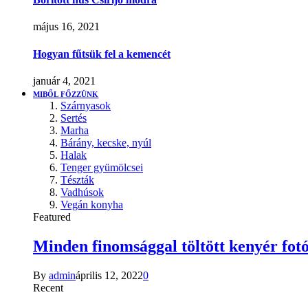
május 16, 2021
Hogyan fűtsük fel a kemencét
január 4, 2021
MIBŐL FŐZZÜNK
Szárnyasok
Sertés
Marha
Bárány, kecske, nyúl
Halak
Tenger gyümölcsei
Tészták
Vadhúsok
Vegán konyha
Featured
Minden finomsággal töltött kenyér fotó
By
admin
április 12, 2022
0
Recent