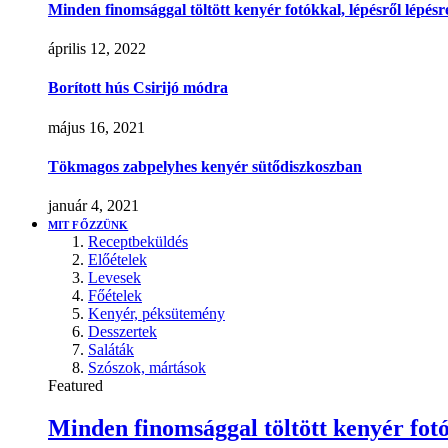
Minden finomsággal töltött kenyér fotókkal, lépésről lépésr
április 12, 2022
Borított hús Csirijó módra
május 16, 2021
Tökmagos zabpelyhes kenyér sütődiszkoszban
január 4, 2021
MIT FŐZZÜNK
Receptbeküldés
Előételek
Levesek
Főételek
Kenyér, péksütemény
Desszertek
Saláták
Szószok, mártások
Featured
Minden finomsággal töltött kenyér fotó