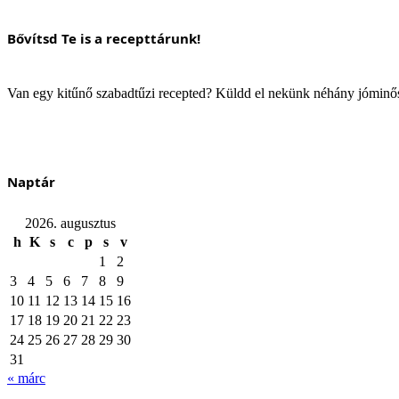
Bővítsd Te is a recepttárunk!
Van egy kitűnő szabadtűzi recepted? Küldd el nekünk néhány jómin
Naptár
2026. augusztus
h
K
s
c
p
s
v
1
2
3
4
5
6
7
8
9
10
11
12
13
14
15
16
17
18
19
20
21
22
23
24
25
26
27
28
29
30
31
« márc