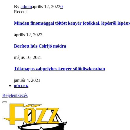
By
admin
április 12, 2022
0
Recent
Minden finomsággal töltött kenyér fotókkal, lépésről lépésr
április 12, 2022
Borított hús Csirijó módra
május 16, 2021
Tökmagos zabpelyhes kenyér sütődiszkoszban
január 4, 2021
RÓLUNK
Bejelentkezés