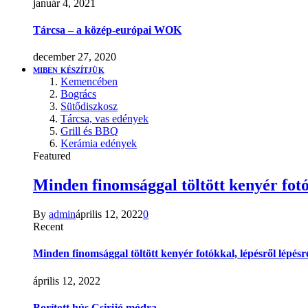
január 4, 2021
Tárcsa – a közép-európai WOK
december 27, 2020
MIBEN KÉSZÍTJÜK
Kemencében
Bogrács
Sütődiszkosz
Tárcsa, vas edények
Grill és BBQ
Kerámia edények
Featured
Minden finomsággal töltött kenyér fotó
By
admin
április 12, 2022
0
Recent
Minden finomsággal töltött kenyér fotókkal, lépésről lépésr
április 12, 2022
Borított hús Csirijó módra