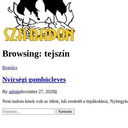
Browsing:
tejszín
Bogrács
Nyírségi gombócleves
By
admin
december 27, 2020
0
Nem tudom kinek volt az ötlete, bár eredetét a tirpákokhoz, Nyíreg
Keresés: