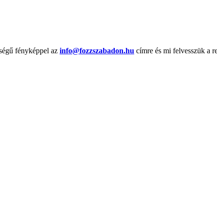
őségű fényképpel az
info@fozzszabadon.hu
címre és mi felvesszük a r