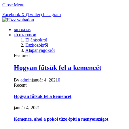
Close Menu
Facebook
X (Twitter)
Instagram
AKTUÁLIS
JÓ HA TUDOD
Eljárásokról
Eszközökről
Alapanyagokról
Featured
Hogyan fűtsük fel a kemencét
By
admin
január 4, 2021
0
Recent
Hogyan fűtsük fel a kemencét
január 4, 2021
Kemence, ahol a pokol tüze építi a menyországot