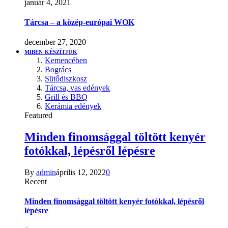
január 4, 2021
Tárcsa – a közép-európai WOK
december 27, 2020
MIBEN KÉSZÍTJÜK
Kemencében
Bogrács
Sütődiszkosz
Tárcsa, vas edények
Grill és BBQ
Kerámia edények
Featured
Minden finomsággal töltött kenyér
fotókkal, lépésről lépésre
By
admin
április 12, 2022
0
Recent
Minden finomsággal töltött kenyér fotókkal, lépésről
lépésre