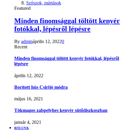
Szószok, mártások
Featured
Minden finomsággal töltött kenyér
fotókkal, lépésről lépésre
By
admin
április 12, 2022
0
Recent
Minden finomsággal töltött kenyér fotókkal, lépésről
lépésre
április 12, 2022
Borított hús Csirijó módra
május 16, 2021
Tökmagos zabpelyhes kenyér sütődiszkoszban
január 4, 2021
RÓLUNK