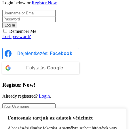
Login below or
Register Now
.
Log In
Remember Me
Lost password?
Bejelentkezés:
Facebook
Folytatás
Google
Register Now!
Already registered?
Login
.
Fontosnak tartjuk az adatok védelmét
Register
A böngészési élmény fokozása, a személyre szabott hirdetések vagy
A password will be e-mailed to you.