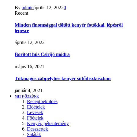
By
admin
április 12, 2022
0
Recent
Minden finomsággal töltött kenyér fotókkal, lépésről
lépésre
április 12, 2022
Borított hús Csirijó módra
május 16, 2021
Tökmagos zabpelyhes kenyér sütődiszkoszban
január 4, 2021
MIT FŐZZÜNK
Receptbeküldés
Előételek
Levesek
Főételek
Kenyér, péksütemény
Desszertek
Saláták