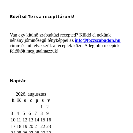
Bővítsd Te is a recepttárunk!
Van egy kitűnő szabadtűzi recepted? Küldd el nekünk
néhány jóminőségű fényképpel az
info@fozzszabadon.hu
címre és mi felvesszük a receptek közé. A legjobb receptek
feltöltőit megjutalmazzuk!
Naptár
2026. augusztus
h
K
s
c
p
s
v
1
2
3
4
5
6
7
8
9
10
11
12
13
14
15
16
17
18
19
20
21
22
23
24
25
26
27
28
29
30