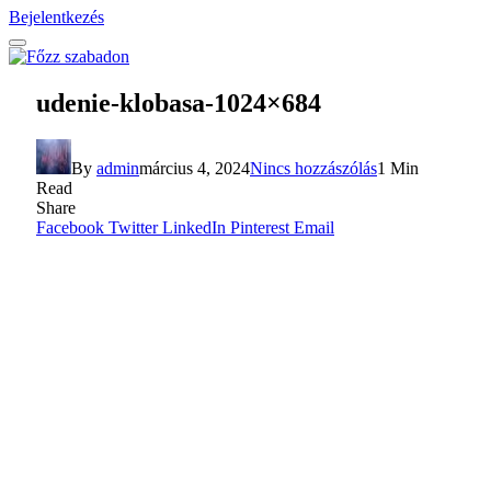
Bejelentkezés
udenie-klobasa-1024×684
By
admin
március 4, 2024
Nincs hozzászólás
1 Min
Read
Share
Facebook
Twitter
LinkedIn
Pinterest
Email