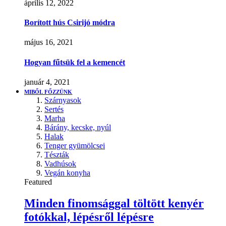
április 12, 2022
Borított hús Csirijó módra
május 16, 2021
Hogyan fűtsük fel a kemencét
január 4, 2021
MIBŐL FŐZZÜNK
Szárnyasok
Sertés
Marha
Bárány, kecske, nyúl
Halak
Tenger gyümölcsei
Tészták
Vadhúsok
Vegán konyha
Featured
Minden finomsággal töltött kenyér
fotókkal, lépésről lépésre