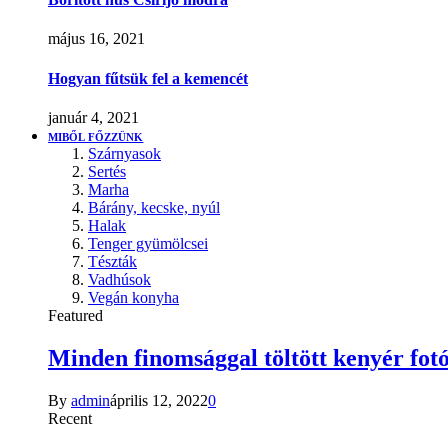
május 16, 2021
Hogyan fűtsük fel a kemencét
január 4, 2021
MIBŐL FŐZZÜNK
Szárnyasok
Sertés
Marha
Bárány, kecske, nyúl
Halak
Tenger gyümölcsei
Tészták
Vadhúsok
Vegán konyha
Featured
Minden finomsággal töltött kenyér fotó
By
admin
április 12, 2022
0
Recent