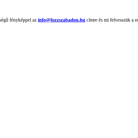
őségű fényképpel az
info@fozzszabadon.hu
címre és mi felvesszük a r