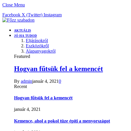
Close Menu
Facebook
X (Twitter)
Instagram
AKTUÁLIS
JÓ HA TUDOD
Eljárásokról
Eszközökről
Alapanyagokról
Featured
Hogyan fűtsük fel a kemencét
By
admin
január 4, 2021
0
Recent
Hogyan fűtsük fel a kemencét
január 4, 2021
Kemence, ahol a pokol tüze építi a menyországot