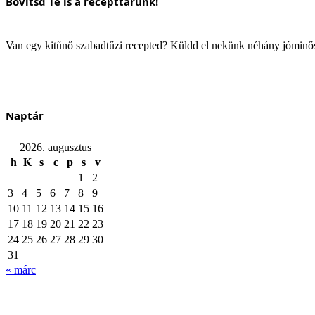
Bővítsd Te is a recepttárunk!
Van egy kitűnő szabadtűzi recepted? Küldd el nekünk néhány jómin
Naptár
2026. augusztus
h
K
s
c
p
s
v
1
2
3
4
5
6
7
8
9
10
11
12
13
14
15
16
17
18
19
20
21
22
23
24
25
26
27
28
29
30
31
« márc