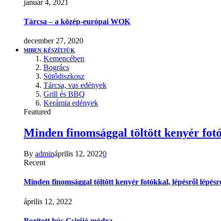
január 4, 2021
Tárcsa – a közép-európai WOK
december 27, 2020
MIBEN KÉSZÍTJÜK
Kemencében
Bogrács
Sütődiszkosz
Tárcsa, vas edények
Grill és BBQ
Kerámia edények
Featured
Minden finomsággal töltött kenyér fotó
By
admin
április 12, 2022
0
Recent
Minden finomsággal töltött kenyér fotókkal, lépésről lépésr
április 12, 2022
Borított hús Csirijó módra