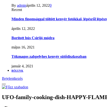
By
admin
április 12, 2022
0
Recent
Minden finomsággal töltött kenyér fotókkal, lépésről lépésr
április 12, 2022
Borított hús Csirijó módra
május 16, 2021
Tökmagos zabpelyhes kenyér sütődiszkoszban
január 4, 2021
RÓLUNK
Bejelentkezés
UFO-family-cooking-dish-HAPPY-FLAME