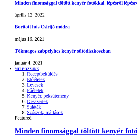
Minden finomsággal töltött kenyér fotókkal, lépésről lépésr
április 12, 2022
Borított hús Csirijó módra
május 16, 2021
Tökmagos zabpelyhes kenyér sütődiszkoszban
január 4, 2021
MIT FŐZZÜNK
Receptbeküldés
Előételek
Levesek
Főételek
Kenyér, péksütemény
Desszertek
Saláták
Szószok, mártások
Featured
Minden finomsággal töltött kenyér fotó