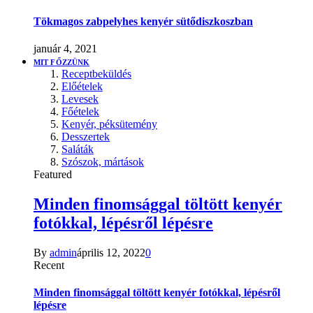
Tökmagos zabpelyhes kenyér sütődiszkoszban
január 4, 2021
MIT FŐZZÜNK
Receptbeküldés
Előételek
Levesek
Főételek
Kenyér, péksütemény
Desszertek
Saláták
Szószok, mártások
Featured
Minden finomsággal töltött kenyér
fotókkal, lépésről lépésre
By
admin
április 12, 2022
0
Recent
Minden finomsággal töltött kenyér fotókkal, lépésről
lépésre