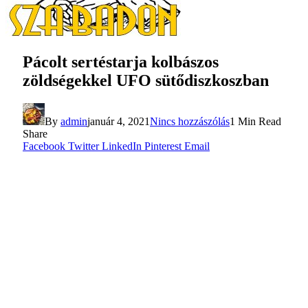
Pácolt sertéstarja kolbászos
zöldségekkel UFO sütődiszkoszban
By
admin
január 4, 2021
Nincs hozzászólás
1 Min Read
Share
Facebook
Twitter
LinkedIn
Pinterest
Email