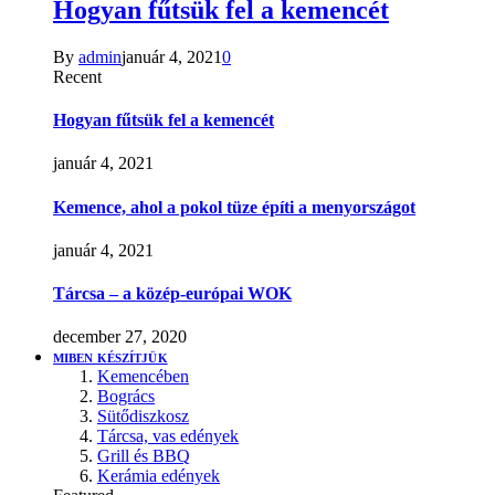
Hogyan fűtsük fel a kemencét
By
admin
január 4, 2021
0
Recent
Hogyan fűtsük fel a kemencét
január 4, 2021
Kemence, ahol a pokol tüze építi a menyországot
január 4, 2021
Tárcsa – a közép-európai WOK
december 27, 2020
MIBEN KÉSZÍTJÜK
Kemencében
Bogrács
Sütődiszkosz
Tárcsa, vas edények
Grill és BBQ
Kerámia edények