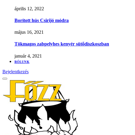
április 12, 2022
Borított hús Csirijó módra
május 16, 2021
Tökmagos zabpelyhes kenyér sütődiszkoszban
január 4, 2021
RÓLUNK
Bejelentkezés