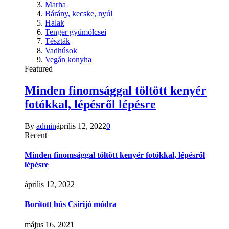
Marha
Bárány, kecske, nyúl
Halak
Tenger gyümölcsei
Tészták
Vadhúsok
Vegán konyha
Featured
Minden finomsággal töltött kenyér
fotókkal, lépésről lépésre
By
admin
április 12, 2022
0
Recent
Minden finomsággal töltött kenyér fotókkal, lépésről
lépésre
április 12, 2022
Borított hús Csirijó módra
május 16, 2021