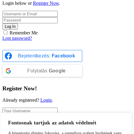
Login below or
Register Now
.
Log In
Remember Me
Lost password?
Bejelentkezés:
Facebook
Folytatás
Google
Register Now!
Already registered?
Login
.
Fontosnak tartjuk az adatok védelmét
Register
A böngészési élmény fokozása, a személyre szabott hirdetések vagy
A password will be e-mailed to you.