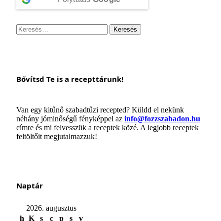
Keresés:
Bővítsd Te is a recepttárunk!
Van egy kitűnő szabadtűzi recepted? Küldd el nekünk
néhány jóminőségű fényképpel az
info@fozzszabadon.hu
címre és mi felvesszük a receptek közé. A legjobb receptek
feltöltőit megjutalmazzuk!
Naptár
2026. augusztus
h
K
s
c
p
s
v