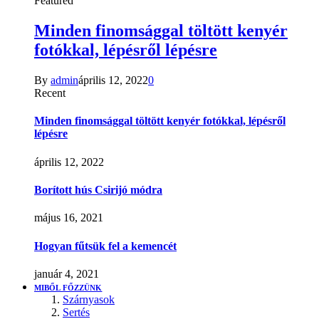
Featured
Minden finomsággal töltött kenyér
fotókkal, lépésről lépésre
By
admin
április 12, 2022
0
Recent
Minden finomsággal töltött kenyér fotókkal, lépésről
lépésre
április 12, 2022
Borított hús Csirijó módra
május 16, 2021
Hogyan fűtsük fel a kemencét
január 4, 2021
MIBŐL FŐZZÜNK
Szárnyasok
Sertés