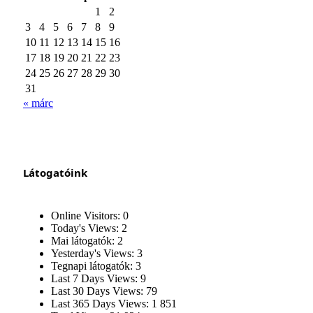
1
2
3
4
5
6
7
8
9
10
11
12
13
14
15
16
17
18
19
20
21
22
23
24
25
26
27
28
29
30
31
« márc
Látogatóink
Online Visitors:
0
Today's Views:
2
Mai látogatók:
2
Yesterday's Views:
3
Tegnapi látogatók:
3
Last 7 Days Views:
9
Last 30 Days Views:
79
Last 365 Days Views:
1 851