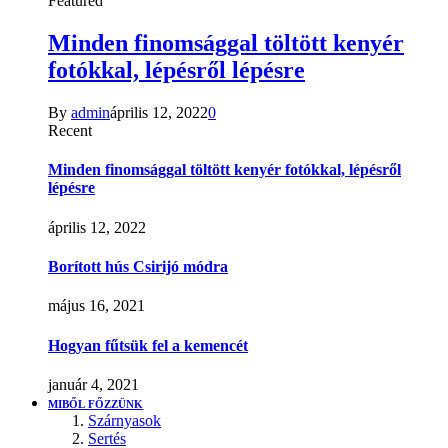
Featured
Minden finomsággal töltött kenyér
fotókkal, lépésről lépésre
By
admin
április 12, 2022
0
Recent
Minden finomsággal töltött kenyér fotókkal, lépésről
lépésre
április 12, 2022
Borított hús Csirijó módra
május 16, 2021
Hogyan fűtsük fel a kemencét
január 4, 2021
MIBŐL FŐZZÜNK
Szárnyasok
Sertés