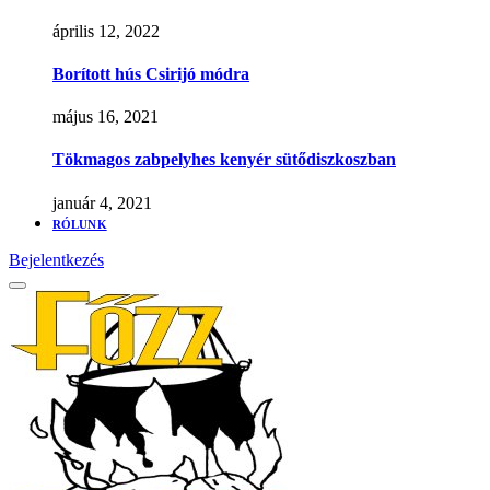
április 12, 2022
Borított hús Csirijó módra
május 16, 2021
Tökmagos zabpelyhes kenyér sütődiszkoszban
január 4, 2021
RÓLUNK
Bejelentkezés