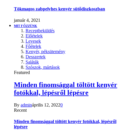
Tökmagos zabpelyhes kenyér sütődiszkoszban
január 4, 2021
MIT FŐZZÜNK
Receptbeküldés
Előételek
Levesek
Főételek
Kenyér, péksütemény
Desszertek
Saláták
Szószok, mártások
Featured
Minden finomsággal töltött kenyér
fotókkal, lépésről lépésre
By
admin
április 12, 2022
0
Recent
Minden finomsággal töltött kenyér fotókkal, lépésről
lépésre