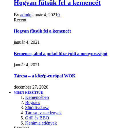
Hogyan fűtsük fel a kemencét
By
admin
január 4, 2021
0
Recent
Hogyan fűtsük fel a kemencét
január 4, 2021
Kemence, ahol a pokol tüze építi a menyországot
január 4, 2021
Tárcsa – a közép-európai WOK
december 27, 2020
MIBEN KÉSZÍTJÜK
Kemencében
Bogrács
Sütődiszkosz
Tárcsa, vas edények
Grill és BBQ
Kerámia edények