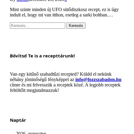
Mint szinte minden új UFO sütődiszkosz recept, ez is úgy
indult el, hogy mi van itthon, esetleg a sarki boltban.…
Keresés:
Bővítsd Te is a recepttárunk!
Van egy kitűnő szabadtűzi recepted? Küldd el nekünk
néhány jóminőségű fényképpel az
info@fozzszabadon.hu
címre és mi felvesszük a receptek közé. A legjobb receptek
feltöltőit megjutalmazzuk!
Naptár
2026. augusztus