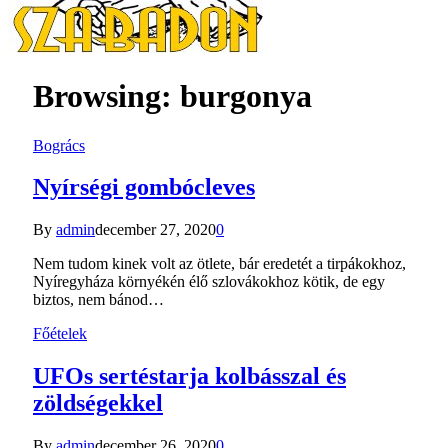
Browsing:
burgonya
Bogrács
Nyírségi gombócleves
By
admin
december 27, 2020
0
Nem tudom kinek volt az ötlete, bár eredetét a tirpákokhoz,
Nyíregyháza környékén élő szlovákokhoz kötik, de egy
biztos, nem bánod…
Főételek
UFOs sertéstarja kolbásszal és
zöldségekkel
By
admin
december 26, 2020
0