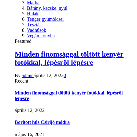
Marha
Bárány, kecske, nyúl
Halak
Tenger gyümölcsei
Tészták
Vadhúsok
Vegán konyha
Featured
Minden finomsággal töltött kenyér
fotókkal, lépésről lépésre
By
admin
április 12, 2022
0
Recent
Minden finomsággal töltött kenyér fotókkal, lépésről
lépésre
április 12, 2022
Borított hús Csirijó módra
május 16, 2021