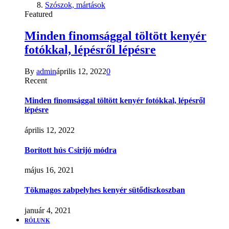
Szószok, mártások
Featured
Minden finomsággal töltött kenyér
fotókkal, lépésről lépésre
By
admin
április 12, 2022
0
Recent
Minden finomsággal töltött kenyér fotókkal, lépésről
lépésre
április 12, 2022
Borított hús Csirijó módra
május 16, 2021
Tökmagos zabpelyhes kenyér sütődiszkoszban
január 4, 2021
RÓLUNK