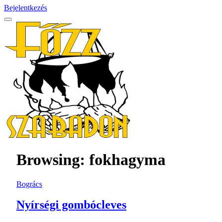
Bejelentkezés
Browsing:
fokhagyma
Bogrács
Nyírségi gombócleves