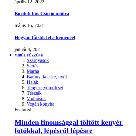
április 12, 2022
Borított hús Csirijó módra
május 16, 2021
Hogyan fűtsük fel a kemencét
január 4, 2021
MIBŐL FŐZZÜNK
Szárnyasok
Sertés
Marha
Bárány, kecske, nyúl
Halak
Tenger gyümölcsei
Tészták
Vadhúsok
Vegán konyha
Featured
Minden finomsággal töltött kenyér
fotókkal, lépésről lépésre