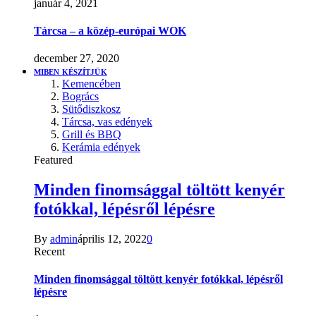
január 4, 2021
Tárcsa – a közép-európai WOK
december 27, 2020
MIBEN KÉSZÍTJÜK
Kemencében
Bogrács
Sütődiszkosz
Tárcsa, vas edények
Grill és BBQ
Kerámia edények
Featured
Minden finomsággal töltött kenyér
fotókkal, lépésről lépésre
By
admin
április 12, 2022
0
Recent
Minden finomsággal töltött kenyér fotókkal, lépésről
lépésre