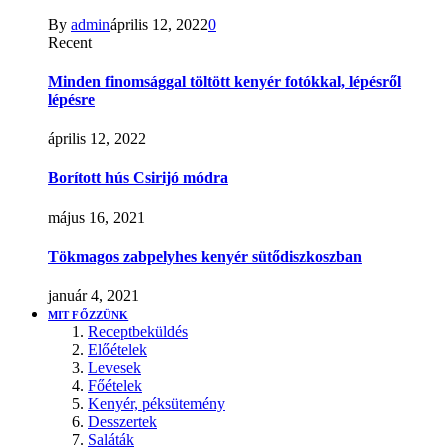
By
admin
április 12, 2022
0
Recent
Minden finomsággal töltött kenyér fotókkal, lépésről
lépésre
április 12, 2022
Borított hús Csirijó módra
május 16, 2021
Tökmagos zabpelyhes kenyér sütődiszkoszban
január 4, 2021
MIT FŐZZÜNK
Receptbeküldés
Előételek
Levesek
Főételek
Kenyér, péksütemény
Desszertek
Saláták