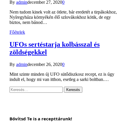
By
admin
december 27, 2020
0
Nem tudom kinek volt az ötlete, bár eredetét a tirpákokhoz,
Nyíregyháza környékén élő szlovákokhoz kötik, de egy
biztos, nem bánod…
Főételek
UFOs sertéstarja kolbásszal és
zöldségekkel
By
admin
december 26, 2020
0
Mint szinte minden új UFO sütődiszkosz recept, ez is úgy
indult el, hogy mi van itthon, esetleg a sarki boltban.…
Keresés:
Bővítsd Te is a recepttárunk!