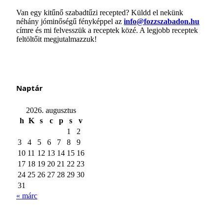
Van egy kitűnő szabadtűzi recepted? Küldd el nekünk
néhány jóminőségű fényképpel az
info@fozzszabadon.hu
címre és mi felvesszük a receptek közé. A legjobb receptek
feltöltőit megjutalmazzuk!
Naptár
2026. augusztus
h
K
s
c
p
s
v
1
2
3
4
5
6
7
8
9
10
11
12
13
14
15
16
17
18
19
20
21
22
23
24
25
26
27
28
29
30
31
« márc