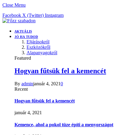
Close Menu
Facebook
X (Twitter)
Instagram
AKTUÁLIS
JÓ HA TUDOD
Eljárásokról
Eszközökről
Alapanyagokról
Featured
Hogyan fűtsük fel a kemencét
By
admin
január 4, 2021
0
Recent
Hogyan fűtsük fel a kemencét
január 4, 2021
Kemence, ahol a pokol tüze építi a menyországot