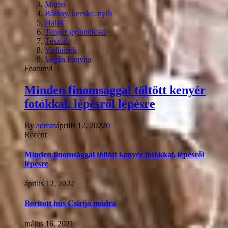
Marha
Bárány, kecske, nyúl
Halak
Tenger gyümölcsei
Tészták
Vadhúsok
Vegán konyha
Featured
Minden finomsággal töltött kenyér
fotókkal, lépésről lépésre
By
admin
április 12, 2022
0
Recent
Minden finomsággal töltött kenyér fotókkal, lépésről
lépésre
április 12, 2022
Borított hús Csirijó módra
május 16, 2021