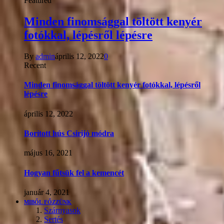
Featured
Minden finomsággal töltött kenyér
fotókkal, lépésről lépésre
By
admin
április 12, 2022
0
Recent
Minden finomsággal töltött kenyér fotókkal, lépésről
lépésre
április 12, 2022
Borított hús Csirijó módra
május 16, 2021
Hogyan fűtsük fel a kemencét
január 4, 2021
MIBŐL FŐZZÜNK
Szárnyasok
Sertés