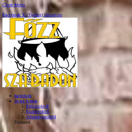
Close Menu
Facebook
X (Twitter)
Instagram
AKTUÁLIS
JÓ HA TUDOD
Eljárásokról
Eszközökről
Alapanyagokról
Featured