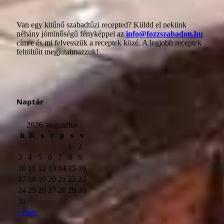
Van egy kitűnő szabadtűzi recepted? Küldd el nekünk
néhány jóminőségű fényképpel az
info@fozzszabadon.hu
címre és mi felvesszük a receptek közé. A legjobb receptek
feltöltőit megjutalmazzuk!
Naptár
2026. augusztus
h
K
s
c
p
s
v
1
2
3
4
5
6
7
8
9
10
11
12
13
14
15
16
17
18
19
20
21
22
23
24
25
26
27
28
29
30
31
« márc