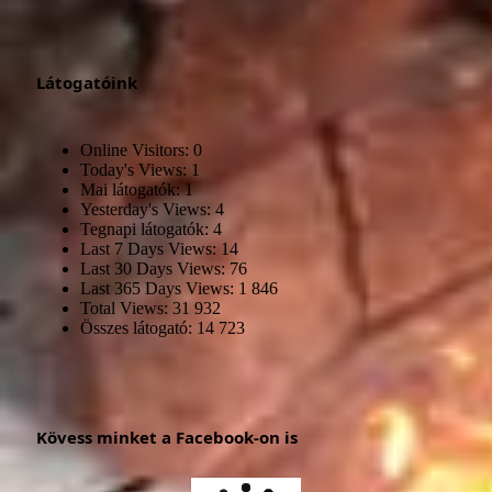
Látogatóink
Online Visitors:
0
Today's Views:
1
Mai látogatók:
1
Yesterday's Views:
4
Tegnapi látogatók:
4
Last 7 Days Views:
14
Last 30 Days Views:
76
Last 365 Days Views:
1 846
Total Views:
31 932
Összes látogató:
14 723
Kövess minket a Facebook-on is