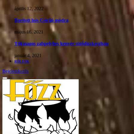
április 12, 2022
Borított hús Csirijó módra
május 16, 2021
Tökmagos zabpelyhes kenyér sütődiszkoszban
január 4, 2021
RÓLUNK
Bejelentkezés