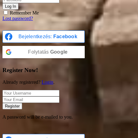
Log In
Remember Me
Lost password?
Bejelentkezés:
Facebook
Folytatás
Google
Register Now!
Already registered?
Login
.
Register
A password will be e-mailed to you.