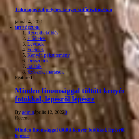
Tökmagos zabpelyhes kenyér sütődiszkoszban
január 4, 2021
MIT FŐZZÜNK
Receptbeküldés
Előételek
Levesek
Főételek
Kenyér, péksütemény
Desszertek
Saláták
Szószok, mártások
Featured
Minden finomsággal töltött kenyér
fotókkal, lépésről lépésre
By
admin
április 12, 2022
0
Recent
Minden finomsággal töltött kenyér fotókkal, lépésről
lépésre