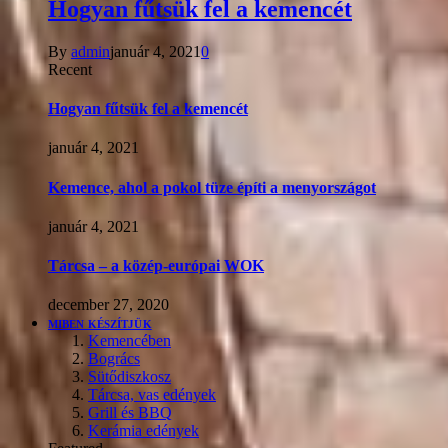
Hogyan fűtsük fel a kemencét
By
admin
január 4, 2021
0
Recent
Hogyan fűtsük fel a kemencét
január 4, 2021
Kemence, ahol a pokol tüze építi a menyországot
január 4, 2021
Tárcsa – a közép-európai WOK
december 27, 2020
MIBEN KÉSZÍTJÜK
Kemencében
Bogrács
Sütődiszkosz
Tárcsa, vas edények
Grill és BBQ
Kerámia edények