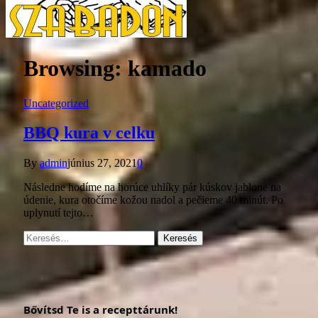
Browsing:
kamado
Uncategorized
BBQ kura v celku
By
admin
június 27, 2021
0
Následne hodíme na horúce uhlíky pár kúskov jablone na
údenie, kura otočíme kožou nadol a pečieme 40 minút. Po
uplynutí tejto…
Keresés:
Bővítsd Te is a recepttárunk!