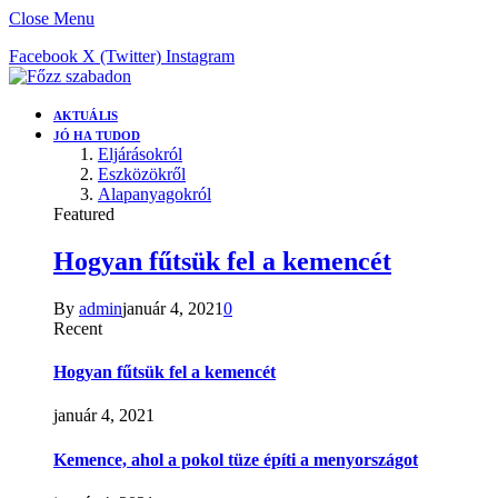
Close Menu
Facebook
X (Twitter)
Instagram
AKTUÁLIS
JÓ HA TUDOD
Eljárásokról
Eszközökről
Alapanyagokról
Featured
Hogyan fűtsük fel a kemencét
By
admin
január 4, 2021
0
Recent
Hogyan fűtsük fel a kemencét
január 4, 2021
Kemence, ahol a pokol tüze építi a menyországot