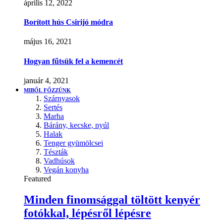
április 12, 2022
Borított hús Csirijó módra
május 16, 2021
Hogyan fűtsük fel a kemencét
január 4, 2021
MIBŐL FŐZZÜNK
Szárnyasok
Sertés
Marha
Bárány, kecske, nyúl
Halak
Tenger gyümölcsei
Tészták
Vadhúsok
Vegán konyha
Featured
Minden finomsággal töltött kenyér
fotókkal, lépésről lépésre