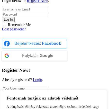
Login below or
Register Now
.
Log In
Remember Me
Lost password?
Bejelentkezés:
Facebook
Folytatás
Google
Register Now!
Already registered?
Login
.
Fontosnak tartjuk az adatok védelmét
Register
A böngészési élmény fokozása, a személyre szabott hirdetések vagy
A password will be e-mailed to you.