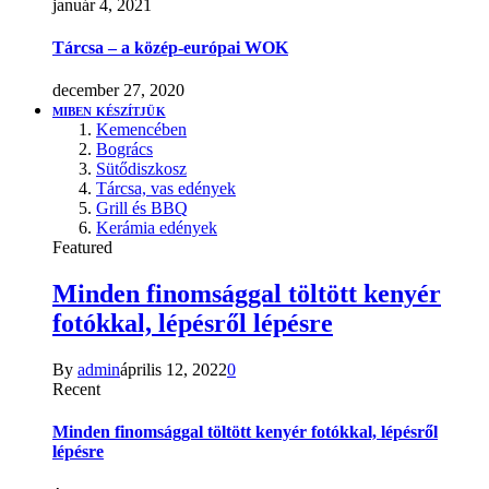
január 4, 2021
Tárcsa – a közép-európai WOK
december 27, 2020
MIBEN KÉSZÍTJÜK
Kemencében
Bogrács
Sütődiszkosz
Tárcsa, vas edények
Grill és BBQ
Kerámia edények
Featured
Minden finomsággal töltött kenyér
fotókkal, lépésről lépésre
By
admin
április 12, 2022
0
Recent
Minden finomsággal töltött kenyér fotókkal, lépésről
lépésre