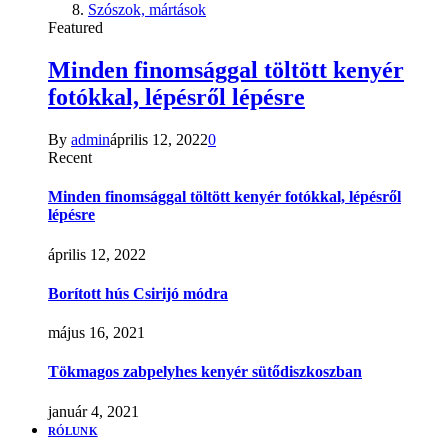
Szószok, mártások
Featured
Minden finomsággal töltött kenyér
fotókkal, lépésről lépésre
By
admin
április 12, 2022
0
Recent
Minden finomsággal töltött kenyér fotókkal, lépésről
lépésre
április 12, 2022
Borított hús Csirijó módra
május 16, 2021
Tökmagos zabpelyhes kenyér sütődiszkoszban
január 4, 2021
RÓLUNK