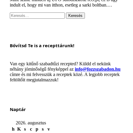
indult el, hogy mi van itthon, esetleg a sarki boltban.…
Keresés:
Bővítsd Te is a recepttárunk!
Van egy kitűnő szabadtűzi recepted? Küldd el nekünk
néhány jóminőségű fényképpel az
info@fozzszabadon.hu
címre és mi felvesszük a receptek közé. A legjobb receptek
feltöltőit megjutalmazzuk!
Naptár
2026. augusztus
h
K
s
c
p
s
v