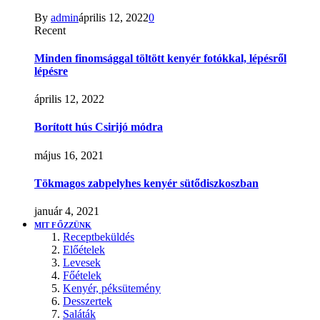
By
admin
április 12, 2022
0
Recent
Minden finomsággal töltött kenyér fotókkal, lépésről
lépésre
április 12, 2022
Borított hús Csirijó módra
május 16, 2021
Tökmagos zabpelyhes kenyér sütődiszkoszban
január 4, 2021
MIT FŐZZÜNK
Receptbeküldés
Előételek
Levesek
Főételek
Kenyér, péksütemény
Desszertek
Saláták