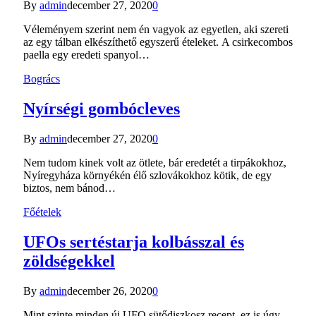
By
admin
december 27, 2020
0
Véleményem szerint nem én vagyok az egyetlen, aki szereti
az egy tálban elkészíthető egyszerű ételeket. A csirkecombos
paella egy eredeti spanyol…
Bogrács
Nyírségi gombócleves
By
admin
december 27, 2020
0
Nem tudom kinek volt az ötlete, bár eredetét a tirpákokhoz,
Nyíregyháza környékén élő szlovákokhoz kötik, de egy
biztos, nem bánod…
Főételek
UFOs sertéstarja kolbásszal és
zöldségekkel
By
admin
december 26, 2020
0
Mint szinte minden új UFO sütődiszkosz recept, ez is úgy