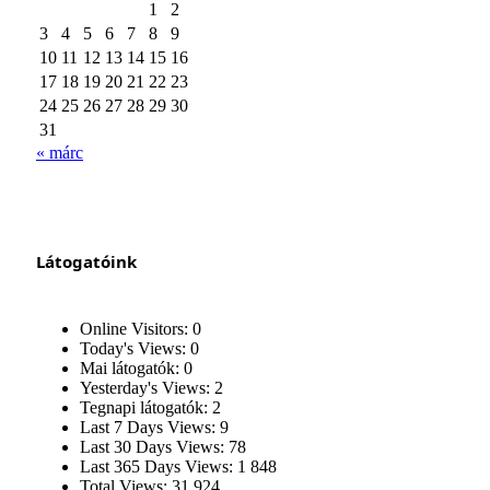
1
2
3
4
5
6
7
8
9
10
11
12
13
14
15
16
17
18
19
20
21
22
23
24
25
26
27
28
29
30
31
« márc
Látogatóink
Online Visitors:
0
Today's Views:
0
Mai látogatók:
0
Yesterday's Views:
2
Tegnapi látogatók:
2
Last 7 Days Views:
9
Last 30 Days Views:
78
Last 365 Days Views:
1 848
Total Views:
31 924