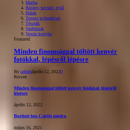
Marha
Bárány, kecske, nyúl
Halak
Tenger gyümölcsei
Tészták
Vadhúsok
Vegán konyha
Featured
Minden finomsággal töltött kenyér
fotókkal, lépésről lépésre
By
admin
április 12, 2022
0
Recent
Minden finomsággal töltött kenyér fotókkal, lépésről
lépésre
április 12, 2022
Borított hús Csirijó módra
május 16, 2021