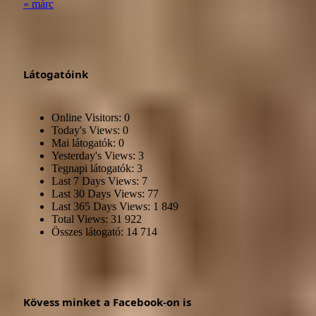
« márc
Látogatóink
Online Visitors:
0
Today's Views:
0
Mai látogatók:
0
Yesterday's Views:
3
Tegnapi látogatók:
3
Last 7 Days Views:
7
Last 30 Days Views:
77
Last 365 Days Views:
1 849
Total Views:
31 922
Összes látogató:
14 714
Kövess minket a Facebook-on is