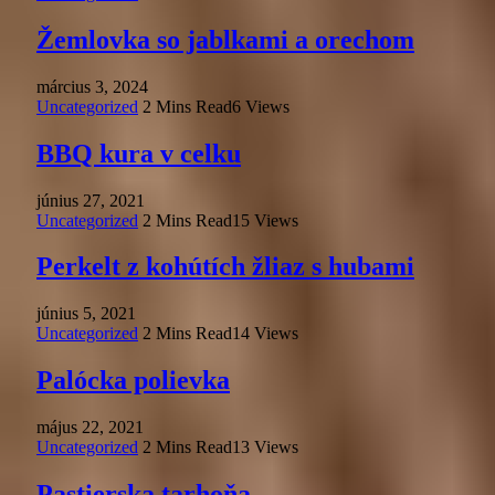
Žemlovka so jablkami a orechom
március 3, 2024
Uncategorized
2 Mins Read
6
Views
BBQ kura v celku
június 27, 2021
Uncategorized
2 Mins Read
15
Views
Perkelt z kohútích žliaz s hubami
június 5, 2021
Uncategorized
2 Mins Read
14
Views
Palócka polievka
május 22, 2021
Uncategorized
2 Mins Read
13
Views
Pastierska tarhoňa