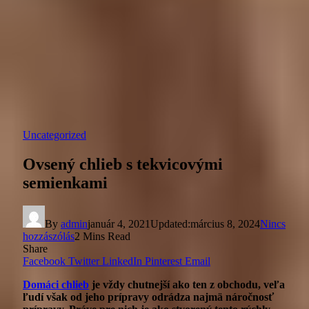
Uncategorized
Ovsený chlieb s tekvicovými
semienkami
By
admin
január 4, 2021
Updated:
március 8, 2024
Nincs
hozzászólás
2 Mins Read
Share
Facebook
Twitter
LinkedIn
Pinterest
Email
Domáci chlieb
je vždy chutnejší ako ten z obchodu, veľa
ľudí však od jeho prípravy odrádza najmä náročnosť