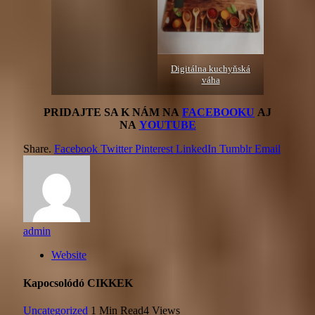
Digitálna kuchyňská
váha
PRIDAJTE SA K NÁM NA
FACEBOOKU
AJ
NA
YOUTUBE
Share.
Facebook
Twitter
Pinterest
LinkedIn
Tumblr
Email
admin
Website
Kapocsolódó
CIKKEK
Uncategorized
1 Min Read
4
Views