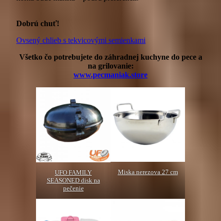
Dobrú chuť!
Ovsený chlieb s tekvicovými semienkami
Všetko čo potrebujete do záhradnej kuchyne do pece a
na grilovanie:
www.pecmaniak.store
Miska nerezova 27 cm
UFO FAMILY
SEASONED disk na
pečenie