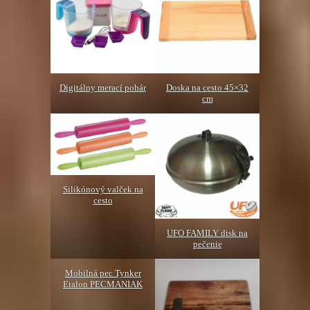
Digitálny merací pohár
Doska na cesto 45×32
cm
Silikónový valček na
cesto
UFO FAMILY disk na
pečenie
Mobilná pec Tynker
Etalon PECMANIAK