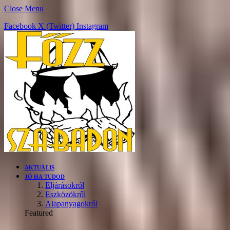
Close Menu
Facebook
X (Twitter)
Instagram
AKTUÁLIS
JÓ HA TUDOD
Eljárásokról
Eszközökről
Alapanyagokról
Featured