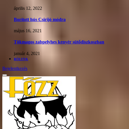
április 12, 2022
Borított hús Csirijó módra
május 16, 2021
Tökmagos zabpelyhes kenyér sütődiszkoszban
január 4, 2021
RÓLUNK
Bejelentkezés