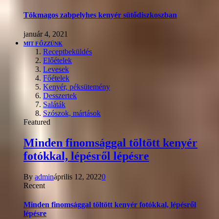
Tökmagos zabpelyhes kenyér sütődiszkoszban
január 4, 2021
MIT FŐZZÜNK
Receptbeküldés
Előételek
Levesek
Főételek
Kenyér, péksütemény
Desszertek
Saláták
Szószok, mártások
Featured
Minden finomsággal töltött kenyér
fotókkal, lépésről lépésre
By
admin
április 12, 2022
0
Recent
Minden finomsággal töltött kenyér fotókkal, lépésről
lépésre