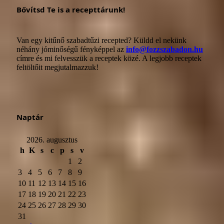
Bővítsd Te is a recepttárunk!
Van egy kitűnő szabadtűzi recepted? Küldd el nekünk
néhány jóminőségű fényképpel az
info@fozzszabadon.hu
címre és mi felvesszük a receptek közé. A legjobb receptek
feltöltőit megjutalmazzuk!
Naptár
2026. augusztus
h
K
s
c
p
s
v
1
2
3
4
5
6
7
8
9
10
11
12
13
14
15
16
17
18
19
20
21
22
23
24
25
26
27
28
29
30
31