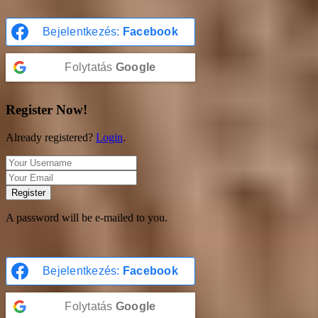
Bejelentkezés:
Facebook
Folytatás
Google
Register Now!
Already registered?
Login
.
Register
A password will be e-mailed to you.
Bejelentkezés:
Facebook
Folytatás
Google