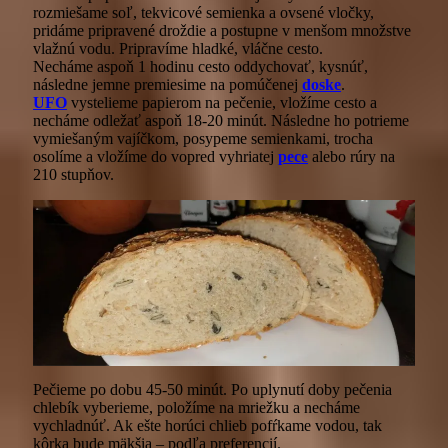
rozmiešame soľ, tekvicové semienka a ovsené vločky,
pridáme pripravené droždie a postupne v menšom množstve
vlažnú vodu. Pripravíme hladké, vláčne cesto.
Necháme aspoň 1 hodinu cesto oddychovať, kysnúť,
následne jemne premiesime na pomúčenej
doske
.
UFO
vystelieme papierom na pečenie, vložíme cesto a
necháme odležať aspoň 18-20 minút. Následne ho potrieme
vymiešaným vajíčkom, posypeme semienkami, trocha
osolíme a vložíme do vopred vyhriatej
pece
alebo rúry na
210 stupňov.
Pečieme po dobu 45-50 minút. Po uplynutí doby pečenia
chlebík vyberieme, položíme na mriežku a necháme
vychladnúť. Ak ešte horúci chlieb pofŕkame vodou, tak
kôrka bude mäkšia – podľa preferencií.