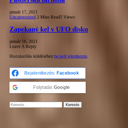
január 17, 2021
Uncategorized
2 Mins Read
5
Views
Zapekaný kel v UFO disku
január 16, 2021
Leave A Reply
Hozzászólás küldéséhez
be kell jelentkezni
.
Bejelentkezés:
Facebook
Folytatás
Google
Keresés: