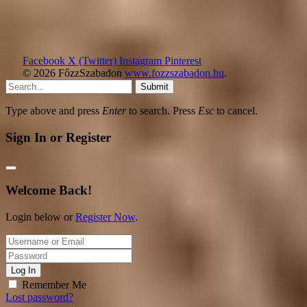
Facebook
X (Twitter)
Instagram
Pinterest
© 2026 FőzzSzabadon
www.fozzszabadon.hu
.
Submit
Type above and press
Enter
to search. Press
Esc
to cancel.
Sign In or Register
Welcome Back!
Login below or
Register Now
.
Log In
Remember Me
Lost password?