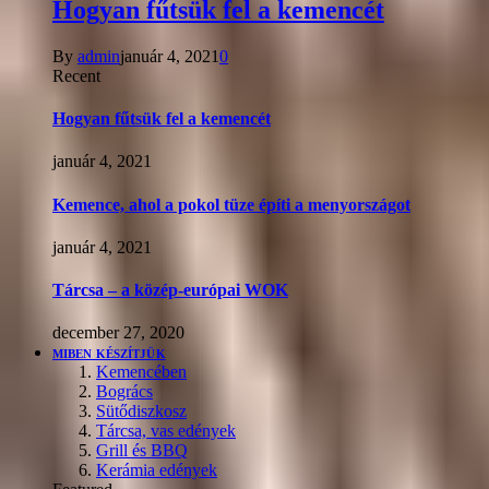
Hogyan fűtsük fel a kemencét
By
admin
január 4, 2021
0
Recent
Hogyan fűtsük fel a kemencét
január 4, 2021
Kemence, ahol a pokol tüze építi a menyországot
január 4, 2021
Tárcsa – a közép-európai WOK
december 27, 2020
MIBEN KÉSZÍTJÜK
Kemencében
Bogrács
Sütődiszkosz
Tárcsa, vas edények
Grill és BBQ
Kerámia edények