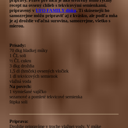
prípravy. Práve pre nich je ako stvorený tento rýchly
recept na ovsený chlieb s tekvicovými semienkami,
pripravený v
UFO FAMILY disku
. Tí skúsenejší ho
samozrejme môžu pripraviť aj z kvásku, ale podľa mňa
je aj droždie vďačná surovina, samozrejme, všetko s
mierou.
Prísady:
70 dkg hladkej múky
1 ČL soli
½ ČL cukru
3 dkg droždia
1,5 dl (hrnček) ovsených vločiek
1 dl tekvicových semienok
vlažná voda
Na povrch:
1 vymiešané vajíčko
sezamové a pomleté tekvicové semienka
štipka soli
Príprava:
Droždie pripravíme v troche vlažnej vody. V múke