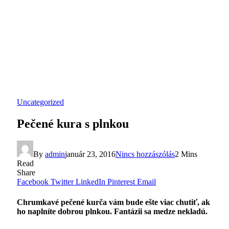
Uncategorized
Pečené kura s plnkou
By
admin
január 23, 2016
Nincs hozzászólás
2 Mins
Read
Share
Facebook
Twitter
LinkedIn
Pinterest
Email
Chrumkavé pečené kurča vám bude ešte viac chutiť, ak
ho naplníte dobrou plnkou. Fantázii sa medze nekladú.