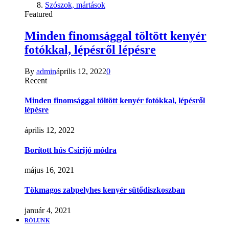
Szószok, mártások
Featured
Minden finomsággal töltött kenyér
fotókkal, lépésről lépésre
By
admin
április 12, 2022
0
Recent
Minden finomsággal töltött kenyér fotókkal, lépésről
lépésre
április 12, 2022
Borított hús Csirijó módra
május 16, 2021
Tökmagos zabpelyhes kenyér sütődiszkoszban
január 4, 2021
RÓLUNK