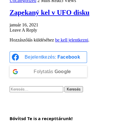
Uncategorized
2 Mins Read
5
Views
Zapekaný kel v UFO disku
január 16, 2021
Leave A Reply
Hozzászólás küldéséhez
be kell jelentkezni
.
Bejelentkezés:
Facebook
Folytatás
Google
Keresés:
Bővítsd Te is a recepttárunk!