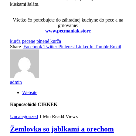
kúskami šalátu.
Všetko čo potrebujete do záhradnej kuchyne do pece a na
grilovanie:
www.pecmaniak.store
kurča
pecene
plnené kurča
Share.
Facebook
Twitter
Pinterest
LinkedIn
Tumblr
Email
admin
Website
Kapocsolódó
CIKKEK
Uncategorized
1 Min Read
4
Views
Žemlovka so jablkami a orechom