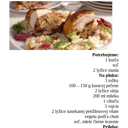
Potrebujeme:
1 kurča
soľ
2 lyžice masla
Na plnku:
3 rožky
100 – 150 g kuracej pečene
2 lyžice oleja
200 ml mlieka
1 cibuľu
3 vajcia
2 lyžice nasekanej petržlenovej vňate
vegetu podľa chuti
soľ, mleté čierne korenie
Príloha: