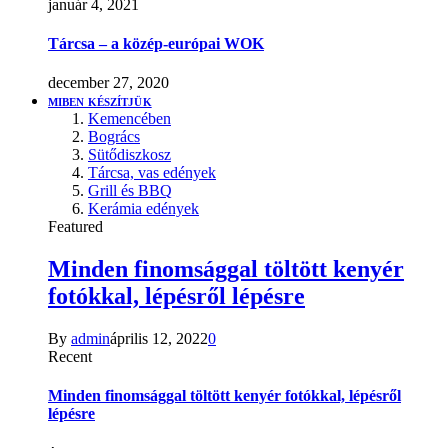
január 4, 2021
Tárcsa – a közép-európai WOK
december 27, 2020
MIBEN KÉSZÍTJÜK
Kemencében
Bogrács
Sütődiszkosz
Tárcsa, vas edények
Grill és BBQ
Kerámia edények
Featured
Minden finomsággal töltött kenyér
fotókkal, lépésről lépésre
By
admin
április 12, 2022
0
Recent
Minden finomsággal töltött kenyér fotókkal, lépésről
lépésre