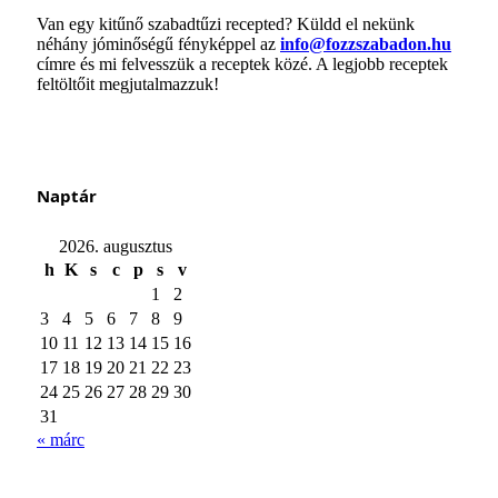
Van egy kitűnő szabadtűzi recepted? Küldd el nekünk
néhány jóminőségű fényképpel az
info@fozzszabadon.hu
címre és mi felvesszük a receptek közé. A legjobb receptek
feltöltőit megjutalmazzuk!
Naptár
2026. augusztus
h
K
s
c
p
s
v
1
2
3
4
5
6
7
8
9
10
11
12
13
14
15
16
17
18
19
20
21
22
23
24
25
26
27
28
29
30
31
« márc