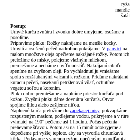
ryža
mandle
šalát
Postup:
Umyté kurča zvnútra i zvonku dobre umyjeme, osušíme a
posolíme.
Pripravíme plnku: Rožky nakrájame na menšie kocky.
Umytú a osušenú pečeň nadrobno pokrájame. V
panvici
na
malom množstve oleja opečieme nakrájané rožky. Potom ich
preložíme do misky, polejeme vlažným mliekom,
premiešame a necháme chvíľu odstáť. Nakrájanú cibuľu
speníme na zvyšnom oleji. Po vychladnutí ju vmiešame
spolu s rozšľahanými vajcami k rožkom. Pridáme nakrájanú
kuraciu pečeň, nasekanú petržlenovú vňať, ochutíme
vegetou soľou a korením.
Plnku dobre premiešame a naplníme priestor kurčaťa pod
kožou. Zvyšnú plnku dáme dovnútra kurčaťa. Otvor
spojíme ihlou alebo zašijeme niťou.
Naplnené kurča preložíme do
zapekacej misy
, pokvapkáme
rozpusteným maslom, podlejeme vodou, prikryjeme a v rúre
vyhriatej na 190° pečieme asi 1 hodinu. Počas pečenia
prelievame šťavou. Potom asi na 15 minút odokryjeme a
dopečieme pri vyššej teplote, aby sa vytvorila chrumkavá
kôrka. Podávame s varenou ryžou, opečenými mandľami a