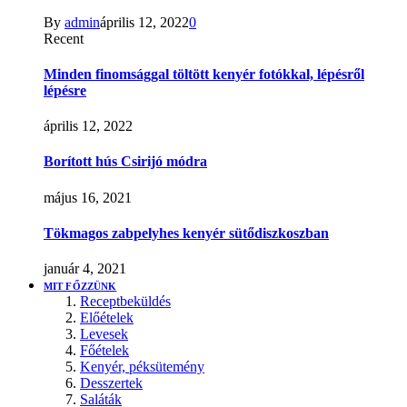
By
admin
április 12, 2022
0
Recent
Minden finomsággal töltött kenyér fotókkal, lépésről
lépésre
április 12, 2022
Borított hús Csirijó módra
május 16, 2021
Tökmagos zabpelyhes kenyér sütődiszkoszban
január 4, 2021
MIT FŐZZÜNK
Receptbeküldés
Előételek
Levesek
Főételek
Kenyér, péksütemény
Desszertek
Saláták