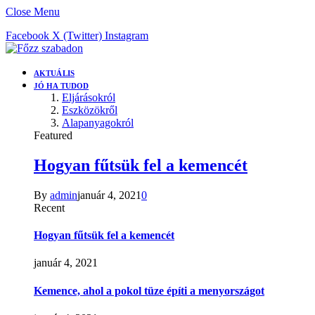
Close Menu
Facebook
X (Twitter)
Instagram
AKTUÁLIS
JÓ HA TUDOD
Eljárásokról
Eszközökről
Alapanyagokról
Featured
Hogyan fűtsük fel a kemencét
By
admin
január 4, 2021
0
Recent
Hogyan fűtsük fel a kemencét
január 4, 2021
Kemence, ahol a pokol tüze építi a menyországot