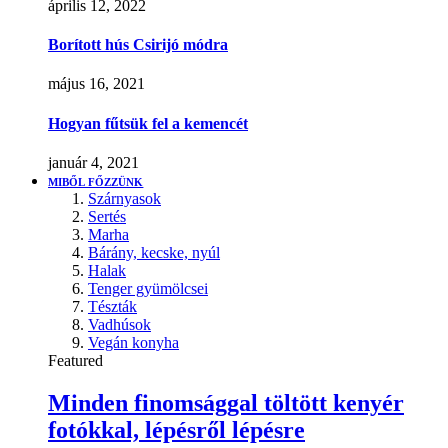
április 12, 2022
Borított hús Csirijó módra
május 16, 2021
Hogyan fűtsük fel a kemencét
január 4, 2021
MIBŐL FŐZZÜNK
Szárnyasok
Sertés
Marha
Bárány, kecske, nyúl
Halak
Tenger gyümölcsei
Tészták
Vadhúsok
Vegán konyha
Featured
Minden finomsággal töltött kenyér
fotókkal, lépésről lépésre