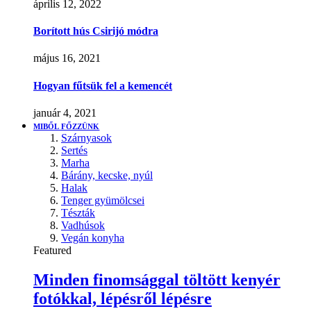
április 12, 2022
Borított hús Csirijó módra
május 16, 2021
Hogyan fűtsük fel a kemencét
január 4, 2021
MIBŐL FŐZZÜNK
Szárnyasok
Sertés
Marha
Bárány, kecske, nyúl
Halak
Tenger gyümölcsei
Tészták
Vadhúsok
Vegán konyha
Featured
Minden finomsággal töltött kenyér
fotókkal, lépésről lépésre