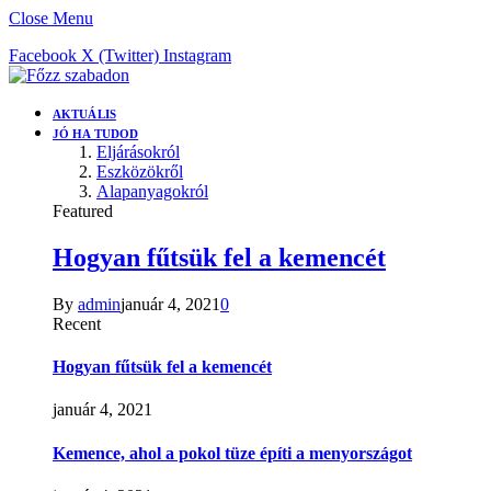
Close Menu
Facebook
X (Twitter)
Instagram
AKTUÁLIS
JÓ HA TUDOD
Eljárásokról
Eszközökről
Alapanyagokról
Featured
Hogyan fűtsük fel a kemencét
By
admin
január 4, 2021
0
Recent
Hogyan fűtsük fel a kemencét
január 4, 2021
Kemence, ahol a pokol tüze építi a menyországot