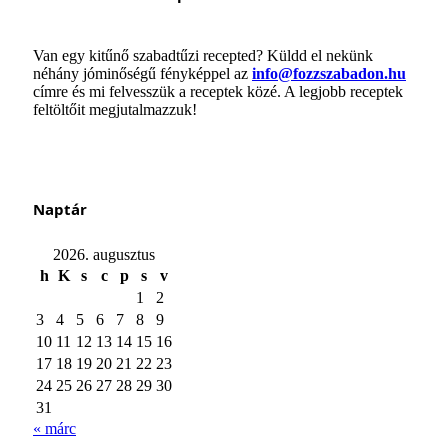
Van egy kitűnő szabadtűzi recepted? Küldd el nekünk
néhány jóminőségű fényképpel az
info@fozzszabadon.hu
címre és mi felvesszük a receptek közé. A legjobb receptek
feltöltőit megjutalmazzuk!
Naptár
2026. augusztus
h
K
s
c
p
s
v
1
2
3
4
5
6
7
8
9
10
11
12
13
14
15
16
17
18
19
20
21
22
23
24
25
26
27
28
29
30
31
« márc