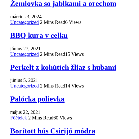
Žemlovka so jablkami a orechom
március 3, 2024
Uncategorized
2 Mins Read
6
Views
BBQ kura v celku
június 27, 2021
Uncategorized
2 Mins Read
15
Views
Perkelt z kohútích žliaz s hubami
június 5, 2021
Uncategorized
2 Mins Read
14
Views
Palócka polievka
május 22, 2021
Főételek
2 Mins Read
60
Views
Borított hús Csirijó módra