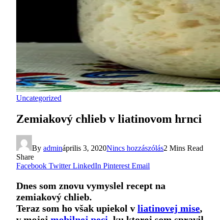
Uncategorized
Zemiakový chlieb v liatinovom hrnci
By
admin
április 3, 2020
Nincs hozzászólás
2 Mins Read
Share
Facebook
Twitter
LinkedIn
Pinterest
Email
Dnes som znovu vymyslel recept na
zemiakový chlieb.
Teraz som ho však upiekol v
liatinovej mise
,
v mojej
mobilnej peci
, ku ktorej som spravil