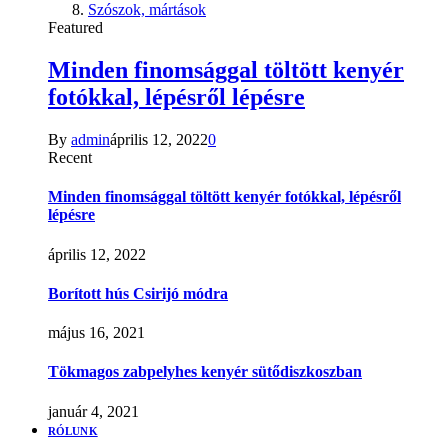
Szószok, mártások
Featured
Minden finomsággal töltött kenyér
fotókkal, lépésről lépésre
By
admin
április 12, 2022
0
Recent
Minden finomsággal töltött kenyér fotókkal, lépésről
lépésre
április 12, 2022
Borított hús Csirijó módra
május 16, 2021
Tökmagos zabpelyhes kenyér sütődiszkoszban
január 4, 2021
RÓLUNK