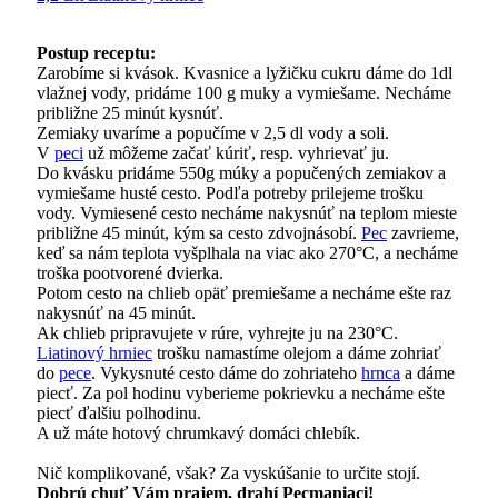
Postup receptu:
Zarobíme si kvások. Kvasnice a lyžičku cukru dáme do 1dl
vlažnej vody, pridáme 100 g muky a vymiešame. Necháme
približne 25 minút kysnúť.
Zemiaky uvaríme a popučíme v 2,5 dl vody a soli.
V
peci
už môžeme začať kúriť, resp. vyhrievať ju.
Do kvásku pridáme 550g múky a popučených zemiakov a
vymiešame husté cesto. Podľa potreby prilejeme trošku
vody. Vymiesené cesto necháme nakysnúť na teplom mieste
približne 45 minút, kým sa cesto zdvojnásobí.
Pec
zavrieme,
keď sa nám teplota vyšplhala na viac ako 270°C, a necháme
troška pootvorené dvierka.
Potom cesto na chlieb opäť premiešame a necháme ešte raz
nakysnúť na 45 minút.
Ak chlieb pripravujete v rúre, vyhrejte ju na 230°C.
Liatinový hrniec
trošku namastíme olejom a dáme zohriať
do
pece
. Vykysnuté cesto dáme do zohriateho
hrnca
a dáme
piecť. Za pol hodinu vyberieme pokrievku a necháme ešte
piecť ďalšiu polhodinu.
A už máte hotový chrumkavý domáci chlebík.
Nič komplikované, však? Za vyskúšanie to určite stojí.
Dobrú chuť Vám prajem, drahí Pecmaniaci!