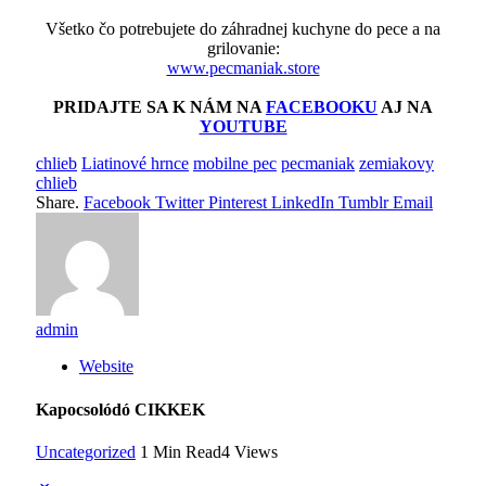
Všetko čo potrebujete do záhradnej kuchyne do pece a na
grilovanie:
www.pecmaniak.store
PRIDAJTE SA K NÁM NA
FACEBOOKU
AJ NA
YOUTUBE
chlieb
Liatinové hrnce
mobilne pec
pecmaniak
zemiakovy
chlieb
Share.
Facebook
Twitter
Pinterest
LinkedIn
Tumblr
Email
admin
Website
Kapocsolódó
CIKKEK
Uncategorized
1 Min Read
4
Views