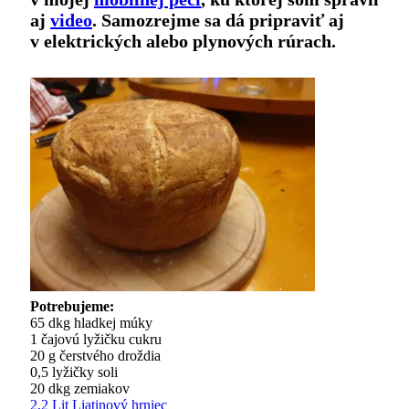
aj
video
. Samozrejme sa dá pripraviť aj
v elektrických alebo plynových rúrach.
Potrebujeme:
65 dkg hladkej múky
1 čajovú lyžičku cukru
20 g čerstvého droždia
0,5 lyžičky soli
20 dkg zemiakov
2,2 Lit Liatinový hrniec