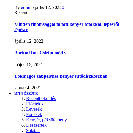
By
admin
április 12, 2022
0
Recent
Minden finomsággal töltött kenyér fotókkal, lépésről
lépésre
április 12, 2022
Borított hús Csirijó módra
május 16, 2021
Tökmagos zabpelyhes kenyér sütődiszkoszban
január 4, 2021
MIT FŐZZÜNK
Receptbeküldés
Előételek
Levesek
Főételek
Kenyér, péksütemény
Desszertek
Saláták